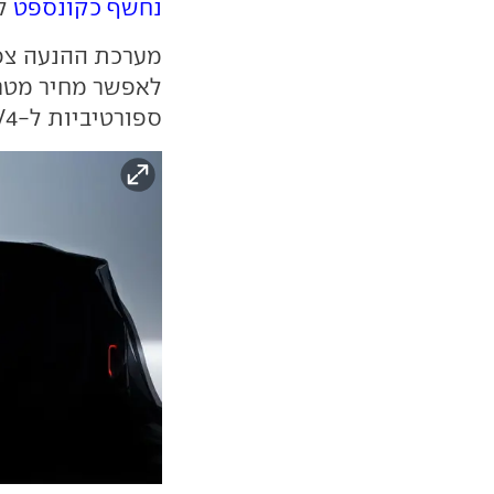
נחשף כקונספט
לפ
ספורטיביות ל-EV3, EV4 ו-EV5.