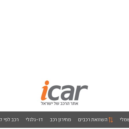
מלי
השוואת רכבים
מחירון רכב
דו-גלגלי
רכב לפי ק