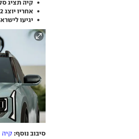
קיה תציג סל
אחריו יוצג EV2, רכב פנאי חשמלי חדש
יגיעו לישרא
סיבוב נוסף:
קיה