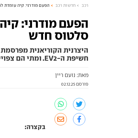
רכב
חדשות רכב
הפעם מודרני: קיה עומדת ל
הפעם מודרני: קיה
סלטוס חדש
היצרנית הקוריאנית מפרסמת ק
חשיפת ה-EV2. ומתי הם צפויים להגיע לישראל? הפרטים בפנים
מאת: נועם ריין
פורסם 02.12.25
בקצרה: