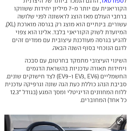
ל
ספורטאז'
, הדגם הנמכר ביותר של היצרנית
הקוריאנית עם יותר מ-7 מיליון יחידות ששווקו
ברחבי העולם מאז הוצג לראשונה לפני שלושה
עשורים. בינתיים הוא מוצג רק בגרסה מוארכת (XL),
המיועדת לשוק הקוריאני בלבד. אלינו הוא צפוי
להגיע בגרסה מעודכנת עיצובית עם ממדים זהים
לדגם הנוכחי בסוף השנה הבאה.
השינוי העיצובי מתמקד בחרטום, עם סבכה
ויחידות תאורה עדכניות בהשראת הדגמים
החשמליים (EV3, EV6 ו-EV9) לצד חישוקים שונים.
סביבת הנהג כוללת כעת הגה שונה וגרפיקה עדכנית
ללוח המחוונים הדיגיטלי ומסך המגע (בגודל "12.3
כל אחד) המחוברים.