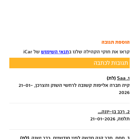
הוספת תגובה
קראו את חוקי הקהילה שלנו ב
תנאי השימוש
של iCar
תגובות לכתבה
(לת)
1. Saa
קיה חברה אליפות קשובה לרחשי השוק והצרכן, 21-01-
2026
2. רכב בן-יונה....
תלמה, 21-01-2026
(לת)
3. חחח...חבר קנה חדשה לפני חודשיים...כבר ישנה.