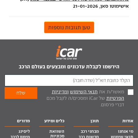
אישימוטו סאן, 21-01-2026
טען תגובות נוספות
הירשמו לקבלת עדכונים ומבצעים בעולם הרכב
מאשר/ת את
תנאי השימוש
ומדיניות
הפרטיות
של iCar ומסכים/ה לקבל מכם
דברי פרסום.
אודות
תוכן
כלים ומידע
מדורים
מי אנחנו
מבחני רכב
השוואת
ליסינג
מכוניות
תנאי שימוש
חדשות רכב
מימון לרכב