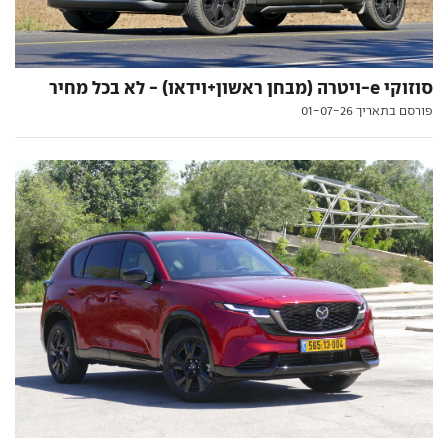
סוזוקי e-ויטרה (מבחן ראשון+וידאו) - לא בכל מחיר
פורסם בתאריך 01-07-26