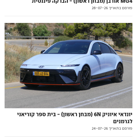
MG4 אורבן (מבחן ראשון) - הברקה פיננסית
פורסם בתאריך 28-07-26
יונדאי איוניק 6N (מבחן ראשון) - בית ספר קוריאני
לגרמנים
פורסם בתאריך 24-07-26