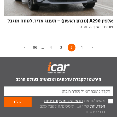
אלפין A290 (מבחן ראשון) – תענוג אדיר, לטווח מוגבל
פורסם בתאריך 13-01-26
...
>
86
4
3
2
1
<
הירשמו לקבלת עדכונים ומבצעים בעולם הרכב
מאשר/ת את
תנאי השימוש
ומדיניות
הפרטיות
של iCar ומסכים/ה לקבל מכם
דברי פרסום.