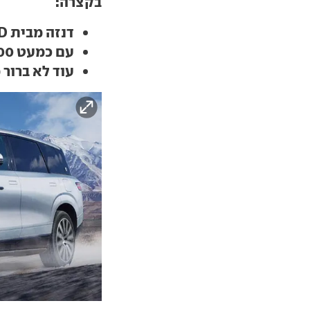
בקצרה:
דנזה מבית BYD החלה לשווק רכב פנאי ענק והיברידי
עם כמעט 1,000 כ"ס,פחות מ-4 שניות ל-100 קמ"ש
עוד לא ברור 