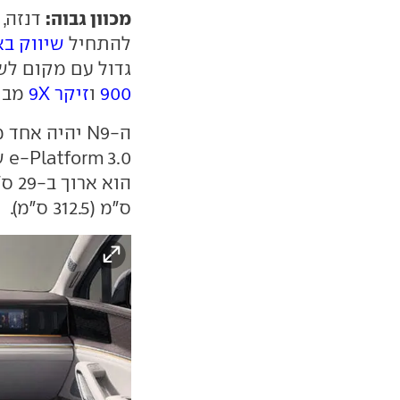
מכוון גבוה:
דנזה, 
להתחיל
שיווק בא
גדול עם מקום לש
900
ו
זיקר 9X
מבית
ה-N9 יהיה א
e-Platform 3.0 של BYD. בהשוואה ל
ס"מ (312.5 ס"מ).