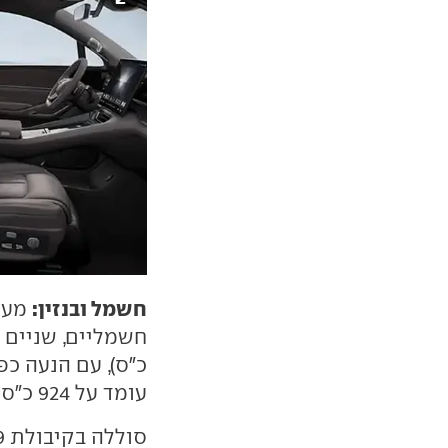
חשמל ובנזין:
מער
כ"ס), עם הנעה כ
עומד על 924 כ"ס ומאפשר זינוק ל-100 קמ"ש ב-3.9 שניות.