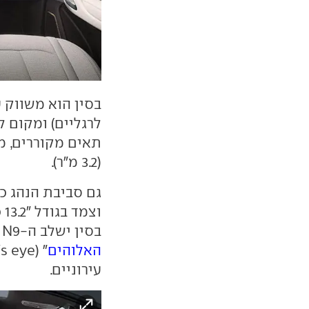
בסין הוא משווק 
לרגליים) ומקום ל
(3.2 מ"ר).
וצ
בסין ישלב ה-N9 את מערכת הנהיגה האוטונומית המכונה "
האלוהים
עירוניים.