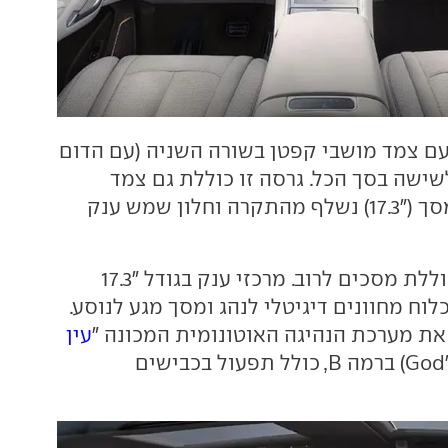
עם צמד מושבי קפטן בשורה השניה (עם הדום
שישה בסך הכל. גרסה זו כוללת גם צמד
תאים מקוררים, מסך ("17.3) נשלף מהתקרה וחלון שמש ענק
גם סביבת הנהג כוללת מסכים לרוב. מרכזי ענק בגודל "17.3
מד בגודל "13.2 כלוח מחוונים דיגיטלי לנהג ומסך מגע לנוסע.
עין
" (God's eye) ברמה B, כולל תפעול בכבישים