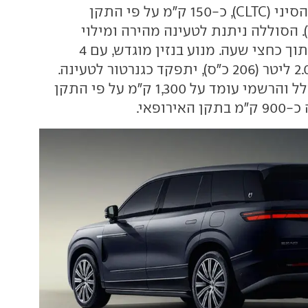
ק"מ על פי התקן הסיני (CLTC), כ-150 ק"מ על פי התקן
האירופאי (WLTP). הסוללה ניתנת לטעינה מהירה ומילוי
מ-30% ל-80% בתוך כחצי שעה. מנוע בנזין מוגדש, עם 4
צילינדרים בנפח 2.0 ליטר (206 כ"ס), יתפקד כגנרטור לטעינה.
טווח הנסיעה הכולל והרשמי עומד על 1,300 ק"מ על פי התקן
ירופאי.