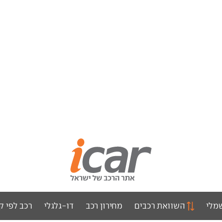
מלי
השוואת רכבים
מחירון רכב
דו-גלגלי
רכב לפי ק