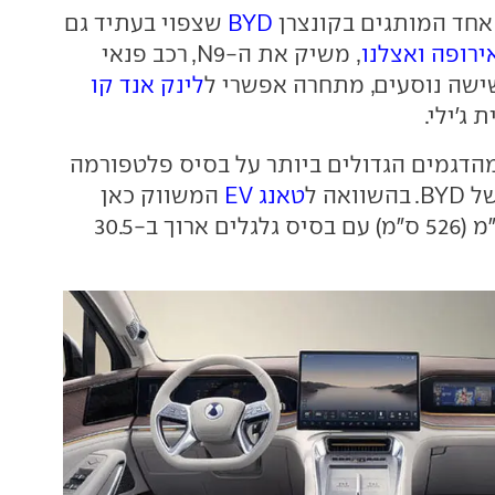
אחד המותגים בקונצרן
BYD
שצפוי בעתיד גם
ירופה ואצלנו
, משיק את ה-N9, רכב פנאי
ישה נוסעים, מתחרה אפשרי ל
לינק אנד קו
 ג'ילי.
חד מהדגמים הגדולים ביותר על בסיס פלטפורמה
טאנג EV
המשווק כאן
הוא ארוך ב-29 ס"מ (526 ס"מ) עם בסיס גלגלים ארוך ב-30.5