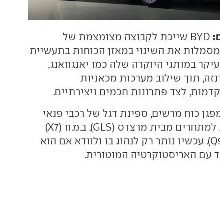
:
BYD שייכת לקבוצה מצומצמת של
המסמלות את השינוי במאזן הכוחות בתעשיית
יקר במותגי היוקרה שלה כמו יאנגוואנג,
דנזה, תוך שילוב מערכות מכאניות
דמות, לצד פתרונות חכמים ויצירתיים.
 כמפגן כוח מרשים, ספינת דגל של רכבי פנאי
ותשובה מסקרנת למתחרים מבית מרצדס (GLS), ב.מ.וו (X7)
ובקרוב גם אודי (Q9). עכשיו נותר רק לנהוג בו ולוודא אם הוא
ד עם האריסטוקרטיה המוטורית.