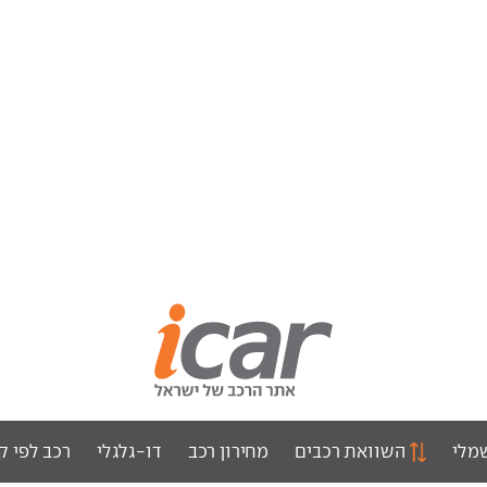
מלי
השוואת רכבים
מחירון רכב
דו-גלגלי
רכב לפי ק