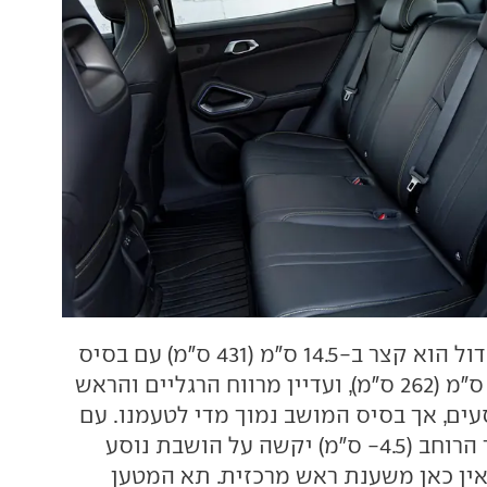
בהשוואה לאח הגדול הוא קצר ב-14.5 ס"מ (431 ס"מ) עם בסיס
גלגלים קטן ב-10 ס"מ (262 ס"מ), ועדיין מרווח הרגליים והראש
עים, אך בסיס המושב נמוך מדי לטעמנו. עם
זאת, קיצוץ בממד הרוחב (4.5- ס"מ) יקשה על הושבת נוסע
ין כאן משענת ראש מרכזית. תא המטען