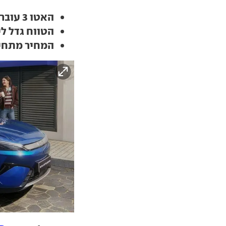
האטו 3 עובר להנעה אחורית או כפולה
הטווח גדל ליותר 
המחיר מתחיל ב-155 א