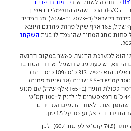
BY
מתחילה לשווק את
מתיחת הפנים
(מכונה EVO), הרכב שהיה החשמלי הראשון
בצמרת טבלת המכירות בישראל (ב-2023 וב-2024). תג המחיר
מתחיל ב-155 אלף שקל, 16.5 אלף שקל פחות מהדגם היוצא
השקתו
י הוא למערכת ההנעה, כאשר במקום ההנעה
היוצא, יש כעת מנוע חשמלי אחורי המחובר
לגלגלים הסמוכים אליו. הוא מפיק 313 כ"ס (109 כ"ס יותר)
ומאפשר זינוק ל-100 קמ"ש ב-5.5 שניות (1.8 שניות פחות).
בנוסף תוצע גם גרסה כפולת הנעה (ב-165 אלף שקל) עם מנוע
נוסף מלפנים ו-448 כ"ס המאפשרים לו לזנק ל-100 קמ"ש
 נתון שהופך אותו לאחד הדגמים המהירים
גרירה הוכפל, ועומד על 1.5 טון.
גם הסוללה גדולה יותר (74.8 קוט"ש לעומת 60.4) ולכן