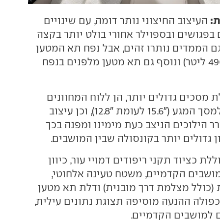
ת:
העיצוב החיצוני נותר דומה, עם שינויים
פגושים ובספוילר אחורי בולט יותר בקצה
ם הממדים נותרו זהים, אבל נפח תא המטען
גדל ב-50 ליטר (490 ליטר) ונוסף גם תא מטען מלפנים בנפח
 מסכים גדולים יותר, הן ללוח המחוונים
("8.8 לעומת "5) ולמסך המגע ("15.6 לעומת "12.8), וכן עיצוב
ר הילוכים הניצב כעת מימינו ומפנה בכך
 גדולים יותר בקונסולה שבין המושבים.
לת כציוד תקני ריפודים דמויי עור, כיוון
מושבים הקדמיים, משטח טעינה אלחוטי,
(כולל מצלמת דרך מובנית) ודלת תא מטען
פולה ההנעה מוסיפה תצוגת נתונים עילית,
 למושבים הקדמיים.