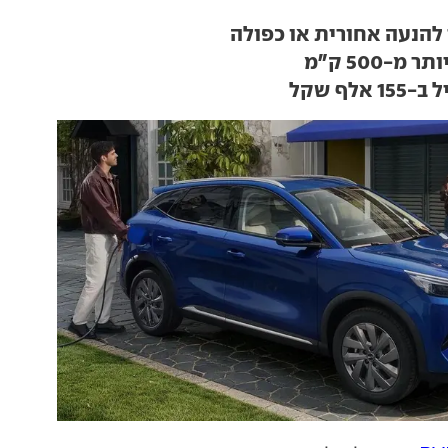
מ-500 ק"מ
לף שקל