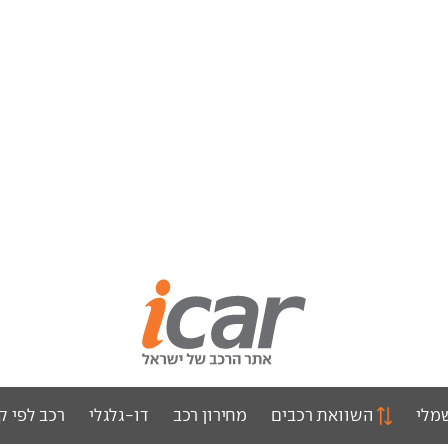
מלי
השוואת רכבים
מחירון רכב
דו-גלגלי
רכב לפי ק