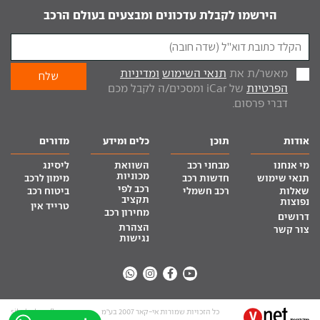
הירשמו לקבלת עדכונים ומבצעים בעולם הרכב
מאשר/ת את
תנאי השימוש
ומדיניות
הפרטיות
של iCar ומסכים/ה לקבל מכם
דברי פרסום.
אודות
תוכן
כלים ומידע
מדורים
מי אנחנו
מבחני רכב
השוואת
ליסינג
מכוניות
תנאי שימוש
חדשות רכב
מימון לרכב
רכב לפי
שאלות
רכב חשמלי
ביטוח רכב
תקציב
נפוצות
טרייד אין
מחירון רכב
דרושים
הצהרת
צור קשר
נגישות
כל הזכויות שמורות אי-קאר 2007 בע”מ
site by tq.soft