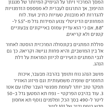
המסך המרכזי ויתר על הגימיק המיותר של מנגנון
ההיפוך, אך התרגום לעברית לא מפספס הזדמנויות
להגדרות לא מובנות, טעויות כתיב ועוד. לוח
המחוונים הדיגיטלי צנוע המידות גדל מ-"5.5 ל-
"8.8, אם כי הוא עדיין עמוס באייקונים צבעוניים
קטנים ולא קריאים.
סוללת המתגים בקונסולה המרכזית הוסטה לאחור
אל בין המושבים, והיא פחות נגישה וקריאה. כך גם
לגבי המתגים הזעירים לכיוון המראות על דלת
הנהג.
מושב הנהג נוח ותומך בהרבה מבעבר, איכות
החומרים שופרה משמעותית וגם מיזוג האוויר
תפקד טוב יותר לעומת מפגשי העבר שלנו עם אטו
3. עוד בהיבט הפרקטי - נפח תא המטען גדל ב-50
ליטר ל-490 בסך הכל, ומלפנים נוסף תא אחסון
חדש בנפח נדיב של 101 ליטר.