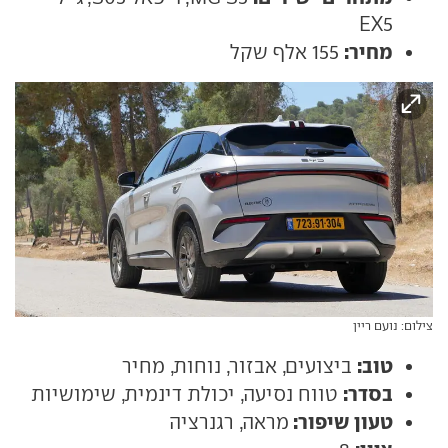
EX5
מחיר:
155 אלף שקל
צילום: נועם ריין
טוב:
ביצועים, אבזור, נוחות, מחיר
בסדר:
טווח נסיעה, יכולת דינמית, שימושיות
טעון שיפור:
מראה, רגנרציה