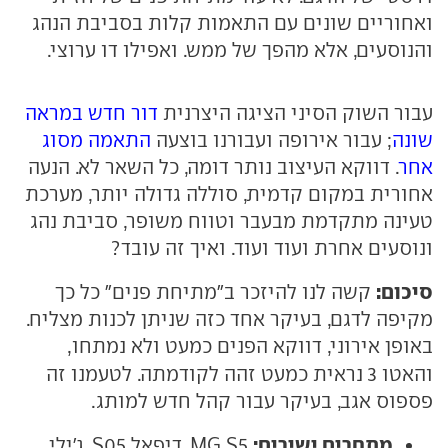
ואחוריים שונים עם התאמות קלות בסביבת הנהג
והנוסעים, אלא מהפך של ממש. ואפילו דו ערוצי.
עבור השוק הסיני הציגה היצרנית
דור חדש במראה
שונה
; עבור אירופה ועבורנו בוצעה
התאמה מסוג
אחר
. דווקא העיצוב נותר דומה, כל השאר לא. הנעה
אחורית במקום קדמית, סוללה גדולה יותר, מערכת
טעינה מתקדמת מבעבר וטווח משופר, סביבת נהג
ונוסעים אחרת ועוד ועוד. ואיך זה עובד?
סיכום:
קשה לנו להיזכר ב"מתיחת פנים" כל כך
מקיפה לדגם, בעיקר אחד כזה שניתן לכנות מצליח.
באופן אירוני, דווקא הפנים כמעט ולא נמתחו,
והאטו 3
נראית כמעט זהה לקודמתה. לטעמנו זה
פספוס אגב, בעיקר עבור קהל חדש למותג.
מתחרים ישירים:
MG S5, דיפאל S05, ג'ילי