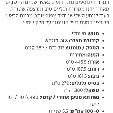
המרווח לנוסעים נותר דומה, כאשר שניים היושבים
מאחור יהנו ממרווח רגליים טוב ומרצפה שטוחה,
בעוד לנוסע השלישי יהיה צפוף יותר. מרווח הראש
השתפר במעט בשל הוויתור על חלון שמש.
מנוע:
חשמלי
קיבולת מצבר:
74.8 קוט"ש
הספק / מומנט:
313 כ"ס / 38.7 קג"מ
הנעה:
אחורית
אורך:
445.5 ס"מ
רוחב:
187.5 ס"מ
גובה:
161.5 ס"מ
בסיס גלגלים:
272 ס"מ
משקל:
1,880 ק"ג
נפח תא מטען אחורי / קדמי:
490 ליטר / 101
ליטר
100-0 קמ"ש:
5.5 שניות