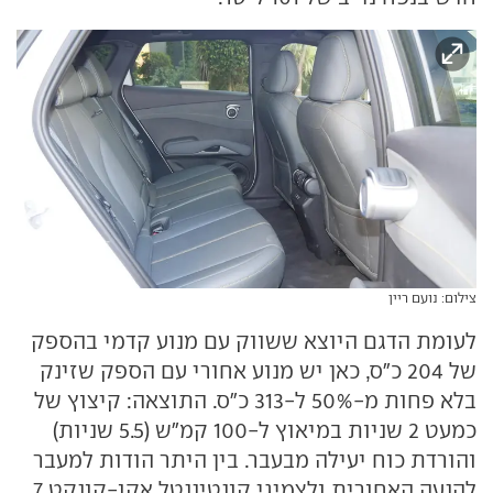
צילום: נועם ריין
לעומת הדגם היוצא ששווק עם מנוע קדמי בהספק
של 204 כ"ס, כאן יש מנוע אחורי עם הספק שזינק
בלא פחות מ-50% ל-313 כ"ס. התוצאה: קיצוץ של
כמעט 2 שניות במיאוץ ל-100 קמ"ש (5.5 שניות)
והורדת כוח יעילה מבעבר. בין היתר הודות למעבר
להנעה האחורית ולצמיגי קונטיננטל אקו-קונקט 7