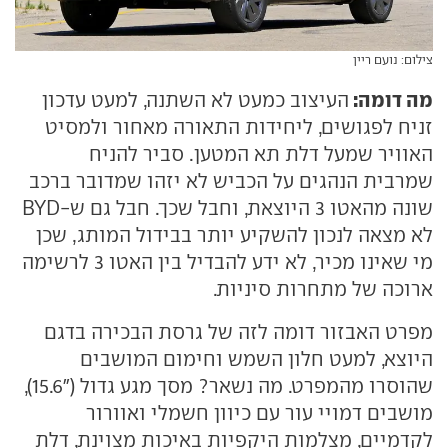
צילום: נועם ריין
מה דומה:
העיצוב כמעט לא השתנה, למעט עדכון
זניח לפגושים, ליחידות התאורה מאחור ולמסיט
האוויר שמעל דלת תא המטען. סביר להניח
שמרבית הנהגים על הכביש לא יזהו שמדובר ברכב
שונה מהאטו 3 היוצאת, וחבל שכך. חבל גם ש-BYD
לא מצאה לנכון להשקיע יותר בבידול המותג, שכן
מי שאינו מכיר, לא ידע להבדיל בין האטו 3 לרשימה
ארוכה של מתחרות סיניות.
מפרט האבזור דומה לזה של גרסת הבכירה בדגם
היוצא, למעט חלון השמש וחימום המושבים
שהוסרו מהמפרט. מה נשאר? מסך מגע גדול ("15.6),
מושבים דמויי עור עם כיוון חשמלי ואוורור
לקדמיים, מצלמות היקפיות באיכות מצוינת, דלת