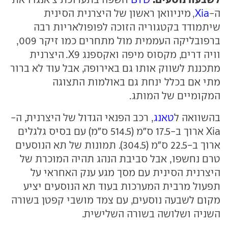
ה-
Xia
, מיניוואן ראשון של היצרנית הסינית
שיתמודד בקטגוריה הזוכה לפופולאריות רבה
ברפובליקה העממית מול מתחרים כמו זיקר 009,
וויה דרים, מקסוס מיפה ואקספנג X9. היצרנית
מתכננת לשווק אותו גם באירופה, אבל עוד לא ברור
מתי אם בכלל ינחת גם באולמות התצוגה
המקומיים של המותג.
בהשוואה ל
טאנג
, רכב הפנאי הגדול של היצרנית, ה-
Xia ארוך ב-17.5 ס"מ (514.5 ס"מ) עם בסיס גלגלים
ארוך ב-22.5 ס"מ (304.5). תמונות של תא הנוסעים
טרם נחשפו, אבל סביבת הנהג תהיה המוכרת של
היצרנית הסינית עם מסך מגע ענק האחראי על
תפעול מרבית המערכות בעוד תא הנוסעים יציע
מקום לשבעה נוסעים, עם צמד מושבי קפטן בשורה
השניה ושלושה בשורה השלישית.