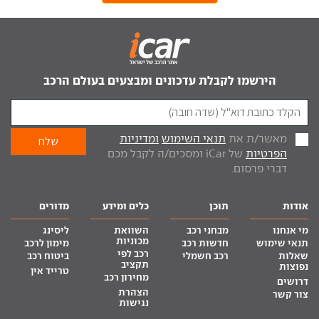
הירשמו לקבלת עדכונים ומבצעים בעולם הרכב
מאשר/ת את
תנאי השימוש
ומדיניות
הפרטיות
של iCar ומסכים/ה לקבל מכם
דברי פרסום.
אודות
תוכן
כלים ומידע
מדורים
מי אנחנו
מבחני רכב
השוואת
ליסינג
מכוניות
תנאי שימוש
חדשות רכב
מימון לרכב
רכב לפי
שאלות
רכב חשמלי
ביטוח רכב
תקציב
נפוצות
טרייד אין
מחירון רכב
דרושים
הצהרת
צור קשר
נגישות