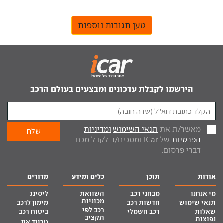
טען תגובות נוספות
הירשמו לקבלת עדכונים ומבצעים בעולם הרכב
מאשר/ת את
תנאי השימוש
ומדיניות
הפרטיות
של iCar ומסכים/ה לקבל מכם
דברי פרסום.
אודות
תוכן
כלים ומידע
מדורים
מי אנחנו
מבחני רכב
השוואת
ליסינג
מכוניות
תנאי שימוש
חדשות רכב
מימון לרכב
רכב לפי
שאלות
רכב חשמלי
ביטוח רכב
תקציב
נפוצות
טרייד אין