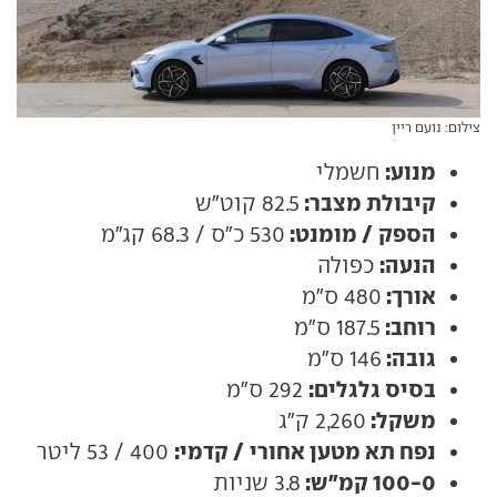
צילום: נועם ריין
מנוע:
חשמלי
קיבולת מצבר:
82.5 קוט"ש
הספק / מומנט:
530 כ"ס / 68.3 קג"מ
הנעה:
כפולה
אורך:
480 ס"מ
רוחב:
187.5 ס"מ
גובה:
146 ס"מ
בסיס גלגלים:
292 ס"מ
משקל:
2,260 ק"ג
נפח תא מטען אחורי / קדמי:
400 / 53 ליטר
100-0 קמ"ש:
3.8 שניות