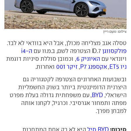
צילום: נועם ריין
טסלה אגב מצליחה מכולן, אבל היא בוודאי לא לבד.
פולקסווגן
ID.7 הצטרפה לשם, ב.מ.וו עם
ה-i4
ויונדאי עם
האיוניק 6
, וכמובן סוללת סיניות דוגמת
ניו ET5
,
אקספנג P7
,
זיקר 001
ואחרות.
ובשבועות האחרונים הצטרפה לקטגוריה גם
היצרנית הדומיננטית ביותר בשוק החשמליות
הישראלי,
BYD
, עם משפחתית גדולה בעלת מפרט
מפתה ותמחור אגרסיבי. וכרגיל, לקחנו אותה
למבחן מפרך.
סיכום:
BYD סיל
היא לא רק אחת המתחרות