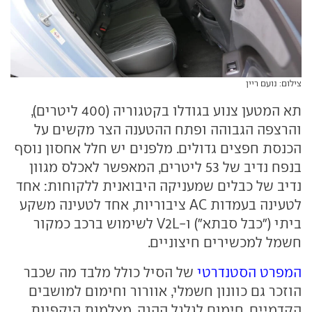
צילום: נועם ריין
תא המטען צנוע בגודלו בקטגוריה (400 ליטרים),
והרצפה הגבוהה ופתח ההטענה הצר מקשים על
הכנסת חפצים גדולים. מלפנים יש חלל אחסון נוסף
בנפח נדיב של 53 ליטרים, המאפשר לאכלס מגוון
נדיב של כבלים שמעניקה היבואנית ללקוחות: אחד
לטעינה בעמדות AC ציבוריות, אחד לטעינה משקע
ביתי ("כבל סבתא") ו-V2L לשימוש ברכב כמקור
חשמל למכשירים חיצוניים.
המפרט הסטנדרטי
של הסיל כולל מלבד מה שכבר
הוזכר גם כוונון חשמלי, אוורור וחימום למושבים
הקדמיים, חימום לגלגל ההגה, מצלמות היקפיות,