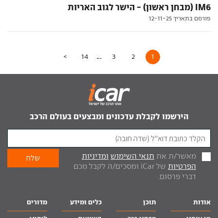
IM6 (מבחן ראשון) - הישר לגוב האריות
פורסם בתאריך 12-11-25
...
>
14
3
2
1
הירשמו לקבלת עדכונים ומבצעים בעולם הרכב
מאשר/ת את
תנאי השימוש
ומדיניות
הפרטיות
של iCar ומסכים/ה לקבל מכם
דברי פרסום.
אודות
תוכן
כלים ומידע
מדורים