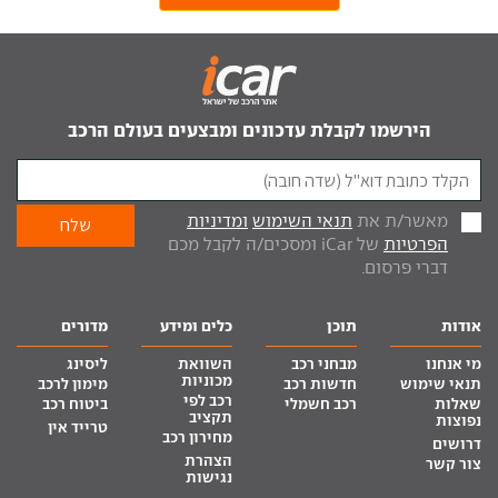
הירשמו לקבלת עדכונים ומבצעים בעולם הרכב
מאשר/ת את
תנאי השימוש
ומדיניות
הפרטיות
של iCar ומסכים/ה לקבל מכם
דברי פרסום.
אודות
תוכן
כלים ומידע
מדורים
מי אנחנו
מבחני רכב
השוואת
ליסינג
מכוניות
תנאי שימוש
חדשות רכב
מימון לרכב
רכב לפי
שאלות
רכב חשמלי
ביטוח רכב
תקציב
נפוצות
טרייד אין
מחירון רכב
דרושים
הצהרת
צור קשר
נגישות