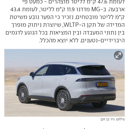
לעומת 47.6 ק"מ לליטר מוצהרים - כמעט פי
ארבעה. ב-MG מדדנו 11.9 ק"מ לליטר, לעומת 43.4
ק"מ לליטר מובטחים. נזכיר כי הפער נובע משיטת
המדידה של תקן ה-WLTP, שיוצרת ניתוק מופרך
בין נתוני המעבדה ובין המציאות בכל הנוגע לדגמים
היברידיים-נטענים. ללא יוצא מהכלל.
צילום: ניר בן זקן