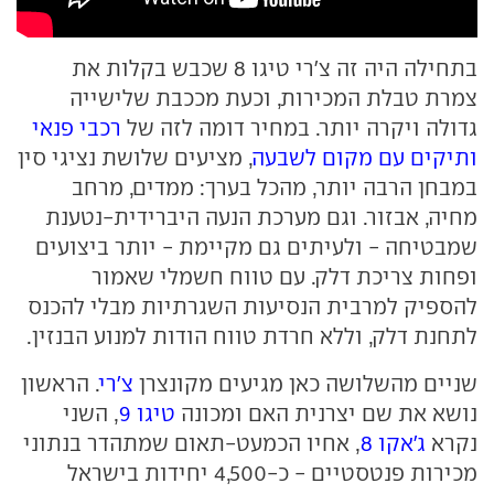
בתחילה היה זה צ'רי טיגו 8 שכבש בקלות את
צמרת טבלת המכירות, וכעת מככבת שלישייה
גדולה ויקרה יותר. במחיר דומה לזה של
רכבי פנאי
ותיקים עם מקום לשבעה
, מציעים שלושת נציגי סין
במבחן הרבה יותר, מהכל בערך: ממדים, מרחב
מחיה, אבזור. וגם מערכת הנעה היברידית-נטענת
שמבטיחה - ולעיתים גם מקיימת - יותר ביצועים
ופחות צריכת דלק. עם טווח חשמלי שאמור
להספיק למרבית הנסיעות השגרתיות מבלי להכנס
לתחנת דלק, וללא חרדת טווח הודות למנוע הבנזין.
שניים מהשלושה כאן מגיעים מקונצרן
צ'רי
. הראשון
נושא את שם יצרנית האם ומכונה
טיגו 9
, השני
נקרא
ג'אקו 8
, אחיו הכמעט-תאום שמתהדר בנתוני
מכירות פנטסטיים - כ-4,500 יחידות בישראל