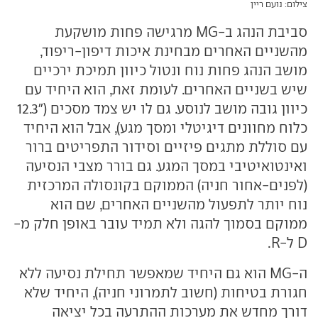
צילום: נועם ריין
סביבת הנהג ב-MG מרגישה פחות מושקעת
מהשניים האחרים מבחינת איכות דיפון-ריפוד,
מושב הנהג פחות נוח ונטול כיוון תמיכת ירכיים
שיש בשניים האחרים. לעומת זאת, הוא היחיד עם
כיוון גובה מושב לנוסע. גם לו יש צמד מסכים ("12.3
כלוח מחוונים דיגיטלי ומסך מגע), אבל הוא היחיד
עם סוללת מתגים פיזיים וסידור התפריטים ברור
ואינטואיטיבי במסך המגע. גם בורר מצבי הנסיעה
(לפנים-אחור חניה) הממוקם בקונסולה המרכזית
נוח יותר לתפעול מהשניים האחרים, שם הוא
ממוקם בסמוך להגה ולא תמיד עובר באופן חלק מ-
D ל-R.
ה-MG הוא גם היחיד שמאפשר תחילת נסיעה ללא
חגורת בטיחות (חשוב לתמרוני חניה), היחיד שלא
דורך מחדש את מערכות ההתרעה בכל יציאה