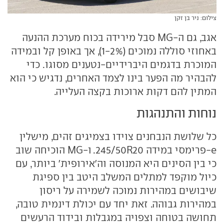
צילום: ניר בן זקן
אגב, גם ה-MG סבל מירידה בכוח מערכת ההנעה
באחוזי סוללה נמוכים (1-2%), אך באופן קל ובמידה
המוכרת בדגמים היברידיים-נטענים מסוגו. כדי
להבהיר מה הפער בינו לצמד האחרים, נדגיש כי הוא
המתין להם דקות ארוכות בקצה העלייה.
נוחות והתנהגות
כל שלושת הנבחנים צוידו בצמיגים זהים, מישלין
e-פרימסי במידה 245/50R20. ו-MG הוכיחה שוב
כי בין הסינים היא המנוסה וה'אירופית' ביותר, עם
כיול מוקפד למתלים המשלב היטב בין ספיגת
שיבושים במהירות נמוכה לשמירה על ריסון
במהירות גבוהה. זאת יחד עם יכולת דינמית טובה,
תחושה בטוחה וצפויה במגבלות ובידוד הרעשים