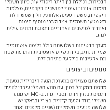
הבכירות, וכוללת בין היתר ריפודי עור, כיוון חשמלי
חימום, אוורור ועיסוי למושבים הקדמיים, מצלמות
היקפיות, משטח טעינה אלחוטי, חלון שמש ודלת
תא מטען חשמלית. צמד הצ'רי מוסיף חימום
ואוורור למושבים האחוריים ותצוגת נתונים עילית
לנהג.
מערך הבטיחות בשלושתם כולל בלימה אוטונומית,
שמירת נתיב, בקרת שיוט אדפטיבית והתרעת שטח
מת אקטיבית כולל על פתיחת דלת.
מנועים וביצועים
שלושתם מצוידים במערכת הנעה היברידית נטענת
מהסוג המקובל בסין, עם מנוע חשמלי עיקרי להנעה
ותמיכת בנזין אותה נסביר מיד. ב-MG יש מנוע
חשמלי בודד והנעה קדמית, בצ'רי ובג'אקו יש
שלושה מנועים חשמליים (שניים מלפנים ואחד