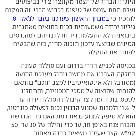
היתרון הברור של הצמד מקונצרן צ'רי בביצועים
נעלם תחת עומס של טיפוס בכביש הררי. זה המקום
להזכיר כי
במבחן הראשון שערכנו בעבר לג'אקו 8
,
גילינו ירידה משמעותית בכוח בתנאים מאתגרים.
ביבואנית לא התעלמו, דיווחו לדבריהם למהנדסים
הסינים שביצעו עדכון תוכנה מהיר, כזה שהבטיח
לפתור את התקלה.
בכניסה לכביש הררי בדרום ועם סוללה טעונה
בחלקה, העברנו את מחשב ניהול מערכת ההנעה
(מסורבל ולא אינטואיטיבי) למצב "חכם" בהתאם
להנחיה שהוצגה על מסכי המכוניות, והתחלנו
לטפס. בתוך זמן קצר קיבולת הסוללה ירדה עד
ל-11% ולמרות שמנוע הבנזין נכנס לפעולה כגנרטור,
הוא לא סיפק למנועים את רמת האנרגיה הנדרשת
והכוח צנח באופן חד, עד כדי זחילה של 30 עד-50
קמ"ש. קצב שעיכב משאית כבדה מאחור.