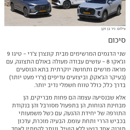
צילום: ניר בן זקן
סיכום
שני הדגמים המרשימים מבית קונצרן צ'רי - טיגו 9
וג'אקו 8 - עושים עבודה מעולה באולם התצוגה, עם
מראה מרשים ותחושה יוקרתית בתא הנוסעים
(בעיקר הג'אקו), וביצועים עדיפים (צ'רי מעט יותר)
בדרך כלל, כולל טווח חשמלי נדיב יותר.
אלא שבנסיעה עצמה הם פחות מבריקים. הן
מבחינת הנוחות, הן בתפעול מסורבל והן בנקודת
התורפה של יחידת ההנעה, עם כשל משמעותי
בכביש הררי ותחת עומס. הבעיה מוכרת, עדכון
תוכנה אחד בוצע ללא הועיל, ונותר להמתין לאחד