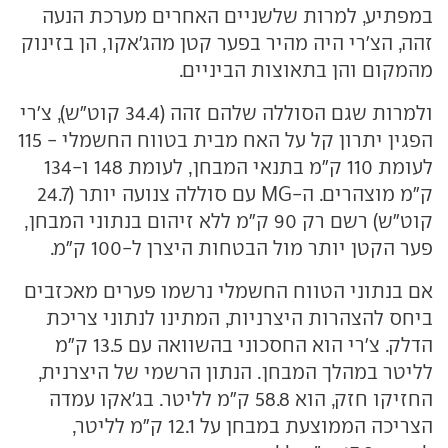
במפתיע, למרות שלשניים האחרים מערכת הנעה
זהה, הצ'רי היה מהיר בפער קטן מהג'אקו, הן בזינוק
מהמקום והן בתאוצות הביניים.
ולמרות שגם הסוללה שלהם זהה (34.4 קוט"ש), צ'רי
הפגין יתרון קל על האח מבית בטווח החשמלי - 115
לעומת 110 ק"מ בתנאי המבחן, לעומת 148 ו-134
ק"מ מוצהרים. ה-MG עם סוללה צנועה יותר (24.7
קוט"ש) רשם רק 90 ק"מ ללא זיהום בנתוני המבחן,
פער הקטן יותר מול הבטחות היצרן ל-100 ק"מ.
אם בנתוני הטווח החשמלי נרשמו פערים מאכזבים
ביחס להצהרות היצרניות, המתינו לנתוני צריכת
הדלק. צ'רי הוא החסכוני בהשוואה עם 13.5 ק"מ
לליטר במהלך המבחן. הנתון הרשמי של היצרנית,
החזיקו חזק, הוא 58.8 ק"מ לליטר. בג'אקו עמדה
הצריכה הממוצעת במבחן על 12.1 ק"מ לליטר,