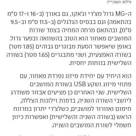
צילום: נועם ריין
ה-MG גדול מצ'רי וג'אקו, גם באורך (ב-16 ו-17 ס"מ
בהתאמה) וגם בבסיס הגלגלים (ב-11.5 ס"מ וב-9.5
ס"מ), ובהתאם מרחה המחיה בצמד שורות
המושבים מאחור הוא הטוב בהשוואה ובפער גדול.
באופן שיאפשר הסעת מבוגרים גבוהים (1.85 מטר)
בשורה האמצעית, ושני מתבגרים (1.65 מטר) בשורה
השלישית בנוחות יחסית.
הוא היחיד עם יחידת מיזוג נפרדת מאחור, עם
פתחי מיזוג ושקע USB בשורת המושבים
השלישית. שני האחרים כן מציעים אבזור משודרג
ליושבי השורה השניה, בדמות וילונות הצללה,
חימום ואוורור למושבים, כשלצ'רי יתרון במרווח
הראש (בשורה השניה והשלישית) ואפשרות כיוון
חשמלי לשורת המושבים השניה.