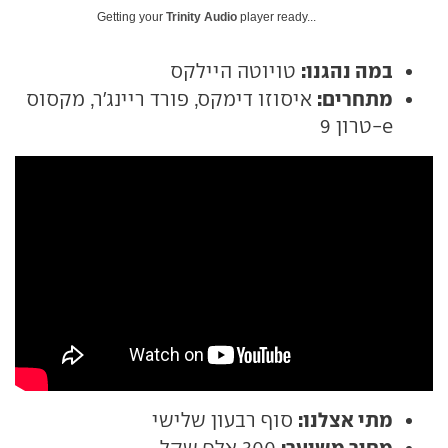
Getting your
Trinity Audio
player ready...
במה נהגנו:
טויוטה היילקס
מתחרים:
איסוזו דימקס, פורד ריינג'ר, מקסוס
e-טרון 9
מתי אצלנו:
סוף רבעון שלישי
מחיר משוער: