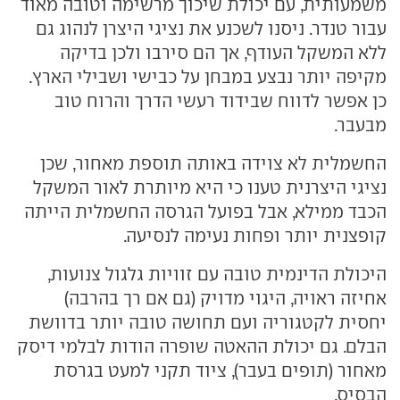
משמעותית, עם יכולת שיכוך מרשימה וטובה מאוד
עבור טנדר. ניסנו לשכנע את נציגי היצרן לנהוג גם
ללא המשקל העודף, אך הם סירבו ולכן בדיקה
מקיפה יותר נבצע במבחן על כבישי ושבילי הארץ.
כן אפשר לדווח שבידוד רעשי הדרך והרוח טוב
מבעבר.
החשמלית לא צוידה באותה תוספת מאחור, שכן
נציגי היצרנית טענו כי היא מיותרת לאור המשקל
הכבד ממילא, אבל בפועל הגרסה החשמלית הייתה
קופצנית יותר ופחות נעימה לנסיעה.
היכולת הדינמית טובה עם זוויות גלגול צנועות,
אחיזה ראויה, היגוי מדויק (גם אם רך בהרבה)
יחסית לקטגוריה ועם תחושה טובה יותר בדוושת
הבלם. גם יכולת ההאטה שופרה הודות לבלמי דיסק
מאחור (תופים בעבר), ציוד תקני למעט בגרסת
הבסיס.