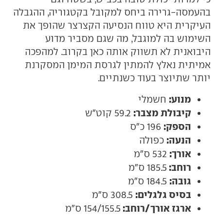
בהעמסה-גרירה ביחס למקובל בקטגוריה, ההגבלה
העיקרית היא טווח הנסיעה הקצרצר שהופך את
השימוש בה למוגבל, מה שגם מסביר מדוע
היבואנית לא תשווק אותה כאן בקרוב. למהפכה
אמיתית נאלץ להמתין לגרסת המימן המסקרנת
יותר שתיוצר בעוד כשנתיים.
מנוע:
חשמלי
קיבולת מצבר:
59.2 קוט"ש
הספק:
196 כ"ס
הנעה:
כפולה
אורך:
532 ס"מ
רוחב:
185.5 ס"מ
גובה:
184.5 ס"מ
בסיס גלגלים:
308.5 ס"מ
ארגז אורך/רוחב:
154/155.5 ס"מ