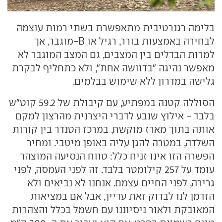
בלימה רגנרטיבית מתאפשרת בשתי רמות עוצמה
לבחירה באמצעות בורר, רגיל או B-מוגבר, אך
למרות הבדלים בין המצבים, גם המצב המוגבר לא
מאפשר נהיגה "בדוושה אחת", ולא כתחליף לבקרת
גלישה במדרון ללא שימוש בבלמים.
הסוללה קטנה במפתיע, עם קיבולת של 59.2 קוט"ש
בלבד - אילוץ שנבע לדברי היצרנית מהרצון למקם
אותה בתוך מארז מוקשח, במרכז הטנדר בין קורות
השלדה, במטרה להגן עליה באופן מיטבי. ומחיר
הפשרה הזו אינו זניח כלל: טווח הנסיעה המוצהר
עומד על 257 קילומטר בלבד. זה לפני העמסה, לפני
גרירה, לפני החיים עצמם. אנחנו לא נביאים ולא
הזדמן לנו לבדוק זאת עדיין, אבל אם במציאות
המאובקת ולאור ניסיוננו עם חשמל בכלל והצהרות