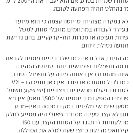
טווח רשמיות בפרט, אם הוא יעבור את ה-200 ק"מ,
זו בהחלט תהיה הפתעה לטובה.
לא במקרה מצהירה טויוטה עצמה כי הוא מיועד
בעיקר לעבודה במתחמים מוגבלי טווח, למשל
שדות תעופה או מכרות תת-קרקעיים, בהם נדרשת
תנועה נטולת זיהום.
זה הגיוני, אבל נראה כמו שלב ביניים מסוים לקראת
גרסה חשמלית שימושית יותר. טויוטה הזהירה
אינה מהמרת כאן באותה מידה על חשמול הטנדר
כמו ג'נרל מוטורס או פורד. אין כאן תמיכה ב-V2L
לטובת הפעלת מכשירים חיצוניים (יש שקע חשמל
פנימי בהספק נמוך יחסית של 1,500 וואט), אין תא
מטען שימושי מלפנים במקום מכסה האין-מנוע.
וגם לא קצב טעינה מסחרר שאולי היה מסייע לחלק
מהלקוחות להתגבר על הטווח הקצר. עם 150
קילוואט זה יקח כחצי שעה למלא את הסוללה