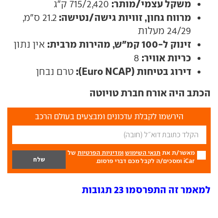
משקל עצמי/מותר:
715/2,420 ק"ג
מרווח גחון, זוויות גישה/נטישה:
21.2 ס"מ,
24/29 מעלות
זינוק ל-100 קמ"ש, מהירות מרבית:
אין נתון
כריות אוויר:
8
דירוג בטיחות (Euro NCAP):
טרם נבחן
הכתב היה אורח חברת טויוטה
הירשמו לקבלת עדכונים ומבצעים בעולם הרכב
מאשר/ת את
תנאי השימוש
ומדיניות הפרטיות
של
iCar ומסכים/ה לקבל מכם דברי פרסום.
למאמר זה התפרסמו 23 תגובות