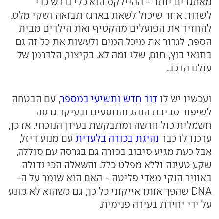
מאתגרים יותר - ההיילקס הוא כלי נדרש כדי
לשרוד. אחד שיכול לשאת בארגז תבואה ושקי מלט,
להחזיר את הפועלים מהקטיף ואת הילדים מבית
הספר, לגרור את מיכל המים ולעשות את כל זה גם
בתנאי בוץ, חום, שלג ומה לא. בקיצור, הלדרמן של
עולם הרכב.
ועכשיו יש לו
דור חדש ותשיעי במספר
, עם הבטחה
לשיפור סביבת הנהג והנוסעים ובעיקר גרסה
חשמלית כול חדשה ומתבקשת בעידן הנוכחי. אז כן,
ערכנו לו כבר
נהיגת בכורה בלעדית
עם מנוע דיזל,
אבל כעת מגיע סיבוב בכורה גם בגרסה עם סוללה,
שקע טעינה וללא מפלט כלל. והשאלה הכי גדולה
באוויר הנקי מאדי פליטה - האם הוא שומר על ה-
DNA שהפך אותו אייקוני כל כך, גם כשהוא לא מונע
על ידי יחידת בעירה פנימית.