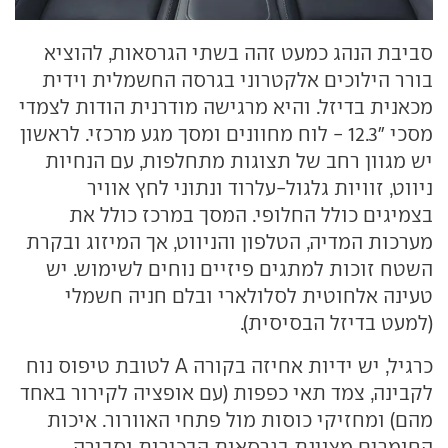
סביבת הנהג כמעט זהה בשתי הגרסאות, להוציא
בורר הילוכים אלקטרוני בגרסה החשמלית וידית
מכאנית בדיזל. והיא מרגישה מודרנית הודות לצמדי
מסכי "12.3 - לוח מחוונים ומסך מגע מרכזי. לראשון
יש מגוון רחב של תצוגות מתחלפות, עם הנחיות
ניווט, זוויות גלגול-עלרוד ונתוני לחץ אוויר
בצמיגים כולל החלופי. המסך במרכז כולל את
מערכות המדיה, הטלפון והניווט, אך המיזוג ובקרת
השטח זוכות למתגים פיזיים נוחים לשימוש. יש
טעינה אלחוטית לסלולארי ובלם חניה חשמלי
(למעט בדיזל הבסיסית).
כרגיל, יש ידיות אחיזה בקורה A לטובת טיפוס נוח
לקבינה, צמד תאי כפפות (עם אופציה לקירור באחד
מהם) ומחזיקי כוסות מול פתחי האוורור. איכות
החומרים מצוינת בגרסאות הבכירות וסבירה