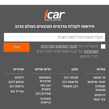
הירשמו לקבלת עדכונים ומבצעים בעולם הרכב
מאשר/ת את
תנאי השימוש
ומדיניות
הפרטיות
של iCar ומסכים/ה לקבל מכם
דברי פרסום.
אודות
תוכן
כלים ומידע
מדורים
מי אנחנו
מבחני רכב
השוואת
ליסינג
מכוניות
תנאי שימוש
חדשות רכב
מימון לרכב
רכב לפי
שאלות
רכב חשמלי
ביטוח רכב
תקציב
נפוצות
טרייד אין
מחירון רכב
דרושים
הצהרת
צור קשר
נגישות