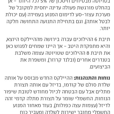
בטויוטה מבטיחים חיסכון של 5% לכל היותר - אך
בהחלט מורגשת פעולה עדינה יחסית למקובל של
מערכת עצור-סע לדימום המנוע בעמידה (עם יכולת
לבטל אותה), וגם בתחילת התנועה התחושה חלקה
יותר.
תיבת 6 ההילוכים עברה בירושה מההיילקס היוצא,
והיא מתפקדת היטב - אך היינו שמחים לפגוש כאן
את תיבת 8 ההילוכים שטויוטה עצמה משלבת
בטנדרים אחרים (ובלנד קרוזר), ומשפרת את
הביצועים.
נוחות והתנהגות:
ההיילקס החדש מבוסס על אותה
שלדת סולם של קודמו, בדיזל עם אותה תצורת
מתלים אבל עם הבטחה לכיול מחודש לטובת שיפור
הנוחות. החשמלי שומר על תצורת מתלה קדמי זהה
לדיזל (עצמות עצה כפולות), בעוד מאחור המנוע
החשמלי מחובר ישירות לשלדה ומעביר כוח