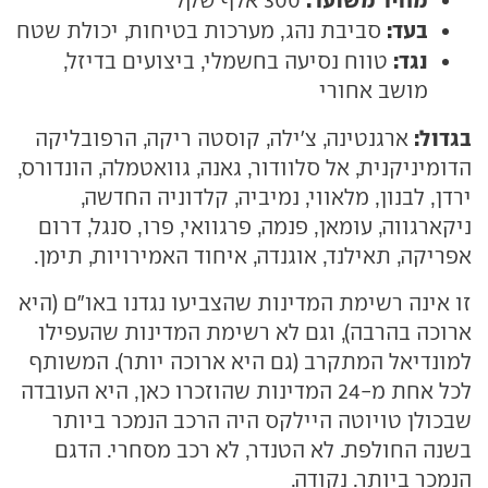
300 אלף שקל
בעד:
סביבת נהג, מערכות בטיחות, יכולת שטח
נגד:
טווח נסיעה בחשמלי, ביצועים בדיזל,
מושב אחורי
בגדול:
ארגנטינה, צ'ילה, קוסטה ריקה, הרפובליקה
הדומיניקנית, אל סלוודור, גאנה, גוואטמלה, הונדורס,
ירדן, לבנון, מלאווי, נמיביה, קלדוניה החדשה,
ניקארגווה, עומאן, פנמה, פרגוואי, פרו, סנגל, דרום
אפריקה, תאילנד, אוגנדה, איחוד האמירויות, תימן.
זו אינה רשימת המדינות שהצביעו נגדנו באו"ם (היא
ארוכה בהרבה), וגם לא רשימת המדינות שהעפילו
למונדיאל המתקרב (גם היא ארוכה יותר). המשותף
לכל אחת מ-24 המדינות שהוזכרו כאן, היא העובדה
שבכולן טויוטה היילקס היה הרכב הנמכר ביותר
בשנה החולפת. לא הטנדר, לא רכב מסחרי. הדגם
הנמכר ביותר. נקודה.