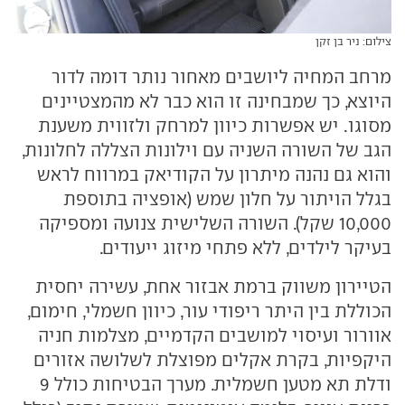
צילום: ניר בן זקן
מרחב המחיה ליושבים מאחור נותר דומה לדור
היוצא, כך שמבחינה זו הוא כבר לא מהמצטיינים
מסוגו. יש אפשרות כיוון למרחק ולזווית משענת
הגב של השורה השניה עם וילונות הצללה לחלונות,
והוא גם נהנה מיתרון על הקודיאק במרווח לראש
בגלל הויתור על חלון שמש (אופציה בתוספת
10,000 שקל). השורה השלישית צנועה ומספיקה
בעיקר לילדים, ללא פתחי מיזוג ייעודים.
הטיירון משווק ברמת אבזור אחת, עשירה יחסית
הכוללת בין היתר ריפודי עור, כיוון חשמלי, חימום,
אוורור ועיסוי למושבים הקדמיים, מצלמות חניה
היקפיות, בקרת אקלים מפוצלת לשלושה אזורים
ודלת תא מטען חשמלית. מערך הבטיחות כולל 9