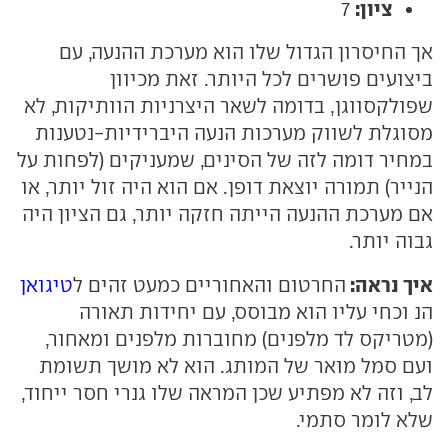
ציון:
7
אך החיסרון הגדול שלו הוא מערכת ההנעה, עם
ביצועים פושרים לכל היותר. זאת מכיוון
שפולקסווגן, בדומה לשאר היצרניות הוותיקות, לא
מסוגלת לשווק מערכות הנעה היברידיות-נטענות
במחיר דומה לזה של הסינים, שמעניקים (לפחות על
הנייר) תמורה יוצאת דופן. אם הוא היה זול יותר, או
אם מערכת ההנעה הייתה חזקה יותר, גם הציון היה
גבוה יותר.
איך נראה:
החרטום והאחוריים כמעט זהים ל
טיגואן
הנ וכחי עליו הוא מבוסס, עם יחידות תאורה
(מטריקס לד מלפנים) מחוברות מלפנים ומאחור,
ועם סמל מואר של המותג. הוא לא מושך תשומת
לב, וזה לא מפתיע שכן המראה שלו גנרי חסר ייחוד,
שלא לומר סתמי.