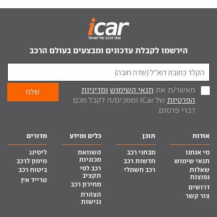
הירשמו לקבלת עדכונים ומבצעים בעולם הרכב
מאשר/ת את
תנאי השימוש
ומדיניות
הפרטיות
של iCar ומסכים/ה לקבל מכם
דברי פרסום.
אודות
תוכן
כלים ומידע
מדורים
מי אנחנו
מבחני רכב
השוואת
ליסינג
מכוניות
תנאי שימוש
חדשות רכב
מימון לרכב
רכב לפי
שאלות
רכב חשמלי
ביטוח רכב
תקציב
נפוצות
טרייד אין
מחירון רכב
דרושים
הצהרת
צור קשר
נגישות