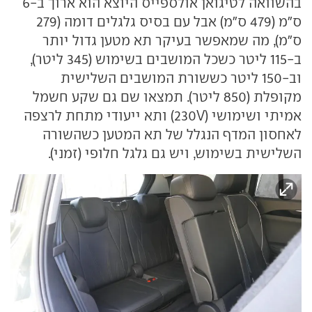
בהשוואה לטיגואן אולספייס היוצא הוא ארוך ב-6
ס"מ (479 ס"מ) אבל עם בסיס גלגלים דומה (279
ס"מ), מה שמאפשר בעיקר תא מטען גדול יותר
ב-115 ליטר כשכל המושבים בשימוש (345 ליטר),
וב-150 ליטר כששורת המושבים השלישית
מקופלת (850 ליטר). תמצאו שם גם שקע חשמל
אמיתי ושימושי (230V) ותא ייעודי מתחת לרצפה
לאחסון המדף הנגלל של תא המטען כשהשורה
השלישית בשימוש, ויש גם גלגל חלופי (זמני).