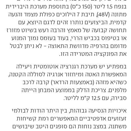
בנפח 1.5 ליטר (150 כ"ס) בתוספת מערכת היברידית
מתונה (48V), תיבת 7 הילוכים כפולת מצמד והנעה
קדמית. הביצועים נותרו זהים לדגם היוצא, עם
תחושה קבועה של מאמץ והרבה רעש בשיוט מזורז
או בטיפוס בכביש הררי, בעוד בעומס נמוך המנוע
מדומם בהרפיה מדוושת התאוצה - לא ניתן לבטל
את הפונקציה המטרידה הזו.
במפתיע יש מערכת רגנרציה אוטומטית ויעילה
המאפשרת האטה ומיחזור אנרגיה לסוללה הקטנה,
כשהיא מזהה (באמצעות הרדאר) קרבה לרכב
מלפנים. צריכת הדלק בממוצע המבחן הייתה
סבירה, עם 12.5 ק"מ לליטר.
איכויות הנסיעה גבוהות, בין היתר הודות לבולמי
זעזועים אדפטיביים המאפשרים רמת קשיחות
משתנה. במצב נוחות הם סופגים היטב שיבושים