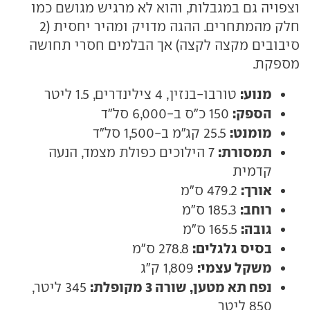
וצפויה גם במגבלות, והוא לא מרגיש מגושם כמו
חלק מהמתחרים. ההגה מדויק ומהיר יחסית (2
סיבובים מקצה לקצה) אך הבלמים חסרי תחושה
מספקת.
מנוע:
טורבו-בנזין, 4 צילינדרים, 1.5 ליטר
הספק:
150 כ"ס ב-6,000 סל"ד
מומנט:
25.5 קג"מ ב-1,500 סל"ד
תמסורת:
7 הילוכים כפולת מצמד, הנעה
קדמית
אורך:
479.2 ס"מ
רוחב:
185.3 ס"מ
גובה:
165.5 ס"מ
בסיס גלגלים:
278.8 ס"מ
משקל עצמי:
1,809 ק"ג
נפח תא מטען, שורה 3 מקופלת:
345 ליטר,
850 ליטר