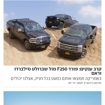
קרב ענקים: פורד F250 מול שברולט סילברדו
וראם
באמריקה תמצאו אותם כמעט בכל חניה, אצלנו יכולים
פורסם בתאריך 07-11-2025
לנהוג בהם רק מחזיקי רישיון ג', אבל זה לא פוגע בהילה
שסובבת אותם. גדולים, חזקים, רועמים ובעלי יכולת גרירה
אדירה. בחנו אותם, אחד מהם סיים כמנצח הגדול