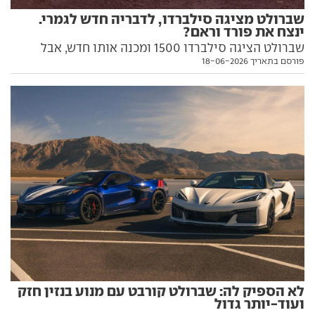
שברולט מציגה סילברדו, לדבריה חדש לגמרי.
ינצח את פורד וראם?
שברולט הציגה סילברדו 1500 ומכנה אותו חדש, אבל
פורסם בתאריך 18-06-2026
מתחת למראה העדכני הוא כמעט זהה לדגם המוחלף. הנה
כל מה שאתם צריכים לדעת עליו
לא הספיק לה: שברולט קורבט עם מנוע בנזין חזק
ועוד-יותר גדול