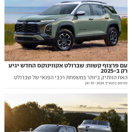
עם פרצוף קשוח: שברולט אקווינוקס החדש יגיע
רק ב-2025
האח הוותיק ביותר במשפחת רכבי הפנאי של שברולט
פורסם בתאריך 24-01-2024
מפנה מקום לדור חדש, אגרסיבי יותר למראה. כל הפרטים
בפנים