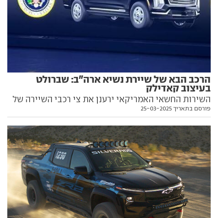
הרכב הבא של שיירת נשיא ארה"ב: שברולט
בעיצוב קאדילק
השירות החשאי האמריקאי ירענן את צי רכבי השיירה של
פורסם בתאריך 25-03-2025
נשיא ארה"ב עם רכב שטח ממוגן חדש, על בסיס שברולט
סאברבן אבל עם מראה של קאדילק אסקלייד. כל הפרטים
בפנים