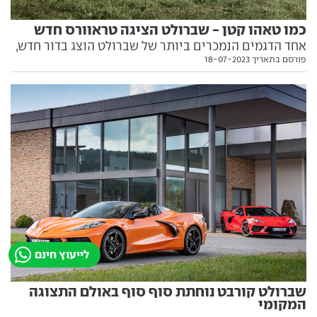
כמו טאהו קטן - שברולט הציגה טראוורס חדש
אחד הדגמים הנמכרים ביותר של שברולט הוצג בדור חדש,
פורסם בתאריך 18-07-2023
עם מראה עדכני, מערכת הנעה חדשה וגרסת שטח ייחודית.
הנה כל מה שצריך לדעת עליו
לייעוץ חינם
שברולט קורבט נוחתת סוף סוף באולם התצוגה
המקומי