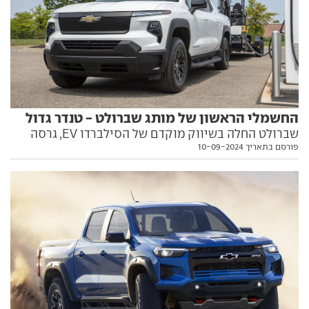
החשמלי הראשון של מותג שברולט - טנדר גדול
שברולט החלה בשיווק מוקדם של הסילברדו EV, גרסה
פורסם בתאריך 10-09-2024
חשמלית לדגם המוכר. עם ביצועים מרשימים, טווח נסיעה
נדיב ותג מחיר שעשוי להפוך אותו אלטרנטיבה לטנדרים
קומפקטיים עם מנועי דיזל מזהמים. כל הפרטים בפנים