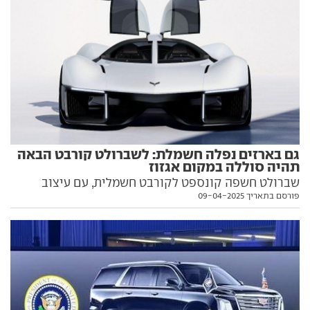
גם בארזים נפלה חשמלת: לשברולט קורבט הבאה
תהיה סוללה במקום אגזוז
שברולט חשפה קונספט לקורבט חשמלית, עם עיצוב
פורסם בתאריך 09-04-2025
מרהיב המזכיר רכבי מירוץ. ואפשר להיות רגועים:
החשמלית תשווק לצד גרסאות בנזין עם מנועי V8