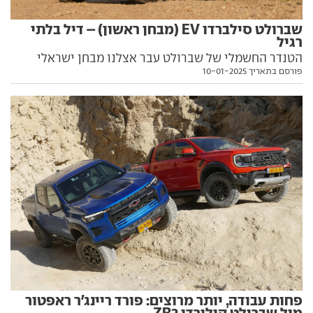
שברולט סילברדו EV (מבחן ראשון) – דיל בלתי
רגיל
הטנדר החשמלי של שברולט עבר אצלנו מבחן ישראלי
פורסם בתאריך 10-01-2025
ראשון. בכביש, בשטח, עם עגלה כבדה, ולאורך כ-1,000
ק"מ. אז האם הוא באמת טוב מספיק כדי להתנתק לחלוטין
מסולר? התשובה חד-משמעית
פחות עבודה, יותר מרוצים: פורד ריינג'ר ראפטור
מול שברולט קולורדו ZR2