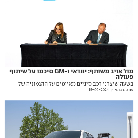
מול אויב משותף: יונדאי ו-GM סיכמו על שיתוף
פעולה
בשעה שיצרני רכב סיניים מאיימים על ההגמוניה של
פורסם בתאריך 15-09-2024
היצרניות הגדולות ממערב וממזרח, שתי יצרניות הענק
ינסו לנצל את יתרון הגודל