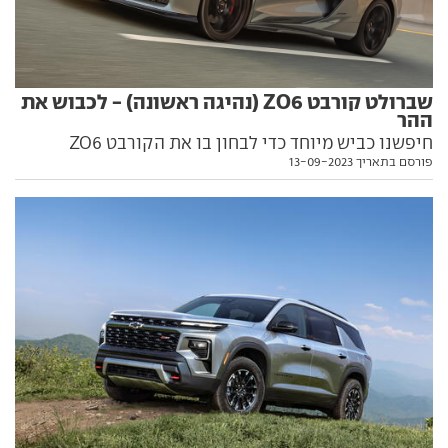
שברולט קורבט ZO6 (נהיגה ראשונה) - לכבוש את
ההר
חיפשנו כביש מיוחד כדי לבחון בו את הקורבט ZO6
פורסם בתאריך 13-09-2023
החדשה, ומצאנו אותו בדרך המטפסת לפסגה הגבוהה
ביותר באיחוד האמירויות