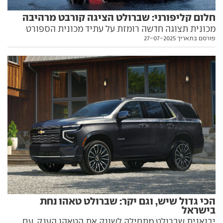
חלום קליפורני: שברולט הציגה קורבט מרהיבה
מכונית תצוגה חדשה רומזת על עתיד מכונית הספורט
פורסם בתאריך 27-07-2025
האגדית, ועוצבה בהשראת דרום קליפורניה. אז מדוע אין
עבורה תכניות ייצור מסודרות? התשובה בפנים
הכי גדול שיש, וגם יקר: שברולט טאהו נחת
בישראל
יבואנית שברולט מתחילה לשווק את הטאהו הענק, עם