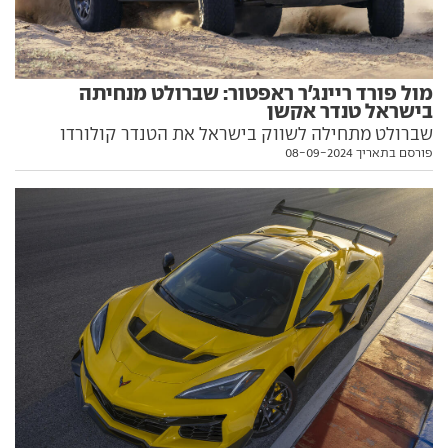
מול פורד ריינג'ר ראפטור: שברולט מנחיתה
בישראל טנדר אקשן
שברולט מתחילה לשווק בישראל את הטנדר קולורדו
פורסם בתאריך 08-09-2024
בגרסת ZR2 קיצונית. הנה כל כל מה שחשוב לדעת עליו