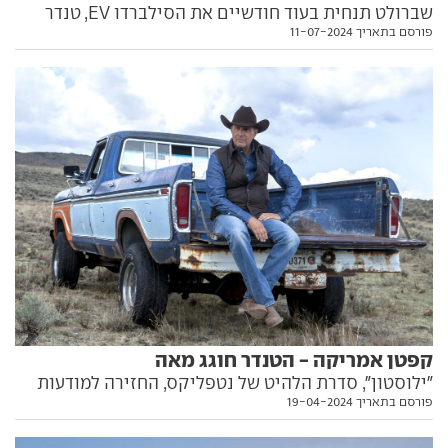
שברולט תנחית בעוד חודשיים את הסילברדו EV, טנדר
פורסם בתאריך 11-07-2024
חשמלי ראשון למותג האמריקאי ואלטרנטיבה נקיה
מזיהום לדיזל. הנה כל הפרטים, כולל הערכת מחיר
מושכלת
קפטן אמריקה - הטנדר חוגג מאה
"ילוסטון", סדרת הלהיט של נטפליקס, החזירה למודעות
פורסם בתאריך 19-04-2024
את סוס העבודה האמריקאי האולטימטיבי: הטנדר. הוא
יכול לגרור חציר וגם לדהור על הכביש המהיר, הוא סמל