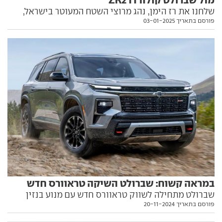
שלחנו את רז הימן, נהג מרוצי השטח המעוטר בישראל,
פורסם בתאריך 03-01-2025
לבחור את הטנדר-אקשן איתו היה רוצה להשתתף בדקאר
הקרוב: פורד ריינג'ר ראפטור או שברולט קולורדו ZR2.
אחרי יומיים מפרכים במדבר הוא חזר עם מנצח ברור
במראה קשוח: שברולט השיקה טראוורס חדש
שברולט מתחילה לשווק טראוורס חדש עם מנוע בנזין
פורסם בתאריך 20-11-2024
מודרני, מראה ותא נוסעים עדכני ומערכות בטיחות
מתקדמות כציוד תקני. ויש גם גרסת שטח חדשה