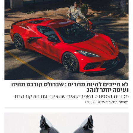
לא חייבים להיות מוזרים : שברולט קורבט תהיה
נעימה יותר לנהג
מכונית הספורט האמריקאית שהציגה עם השקת הדור
פורסם בתאריך 09-05-2025
הנוכחי סביבת נהג שנויה במחלוקת, חוזרת לעיצוב הגיוני
ונוח יותר. ויש עוד כמה פרטים ששווה לדעת עליה