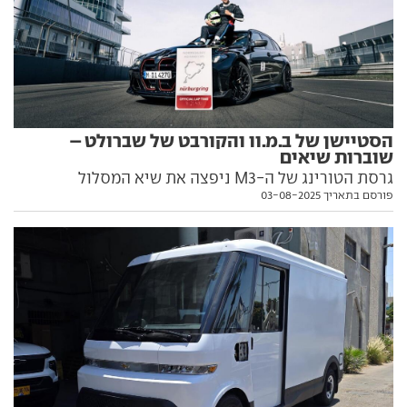
הסטיישן של ב.מ.וו והקורבט של שברולט –
שוברות שיאים
גרסת הטורינג של ה-M3 ניפצה את שיא המסלול
פורסם בתאריך 03-08-2025
בנורבורגרינג למכוניות סטיישן עם הקפה מדהימה,
שברולט שברה את שיא האמריקאיות. הזמנים בפנים