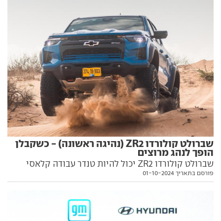
שברולט קולורדו ZR2 (נהיגה ראשונה) - כשקבלן
הופך לנהג מרוצים
שברולט קולורדו ZR2 יכול להיות טנדר עבודה קלאסי
פורסם בתאריך 01-10-2024
לחקלאי מעמק יזרעאל או לקבלן מרמת גן, אבל הוא
מתיימר להתאים לא פחות לשבילים מהירים. ממש
מהירים. רז הימן, נהג מרוצי השטח המעוטר בישראל, בדק
שלא עובדים עלינו