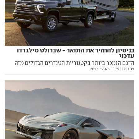
בניסיון להחזיר את התואר - שברולט סילברדו
עדכני
הדגם הנמכר ביותר בקטגוריית הטנדרים הגדולים מזה
פורסם בתאריך 19-09-2023
עשור וחצי, איבד השנה את התואר למתחרה האמריקאי,
ראם. כעת עבר עדכון שאמור לאפשר לו לחזור לראש טבלת
המסירות. כל הפרטים בפנים