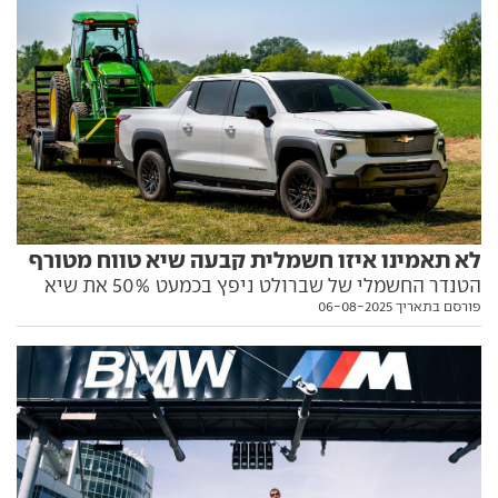
לא תאמינו איזו חשמלית קבעה שיא טווח מטורף
הטנדר החשמלי של שברולט ניפץ בכמעט 50% את שיא
פורסם בתאריך 06-08-2025
הטווח לרכב חשמלי סדרתי – שנקבע רק בחודש שעבר
על-ידי לוסיד. איך הוא עשה את זה? כל הפרטים בפנים