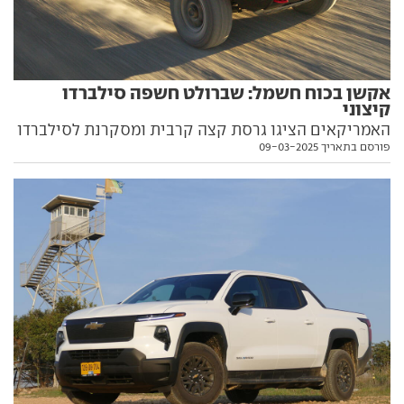
אקשן בכוח חשמל: שברולט חשפה סילברדו
קיצוני
האמריקאים הציגו גרסת קצה קרבית ומסקרנת לסילברדו
פורסם בתאריך 09-03-2025
החשמלי, עבור מחפשי הריגוש בשטח. הנה כל מה שצריך
לדעת עליו