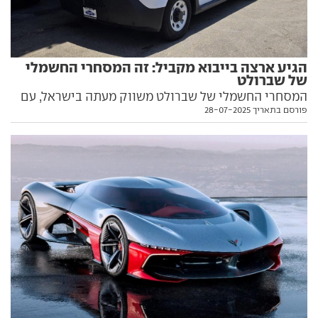
הגיע ארצה בייבוא מקביל: זה המסחרי החשמלי
של שברולט
המסחרי החשמלי של שברולט משווק מעתה בישראל, עם
פורסם בתאריך 28-07-2025
טווח תיאורטי של 435 ק"מ ובמחיר שמתחיל ב-400 אלף
שקל. כל מה שאתם צריכים לדעת עליו, כולל כיצד ניתן
לרכוש אותו