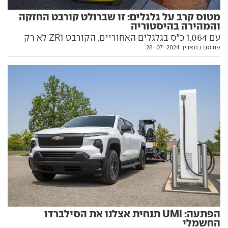
מטוס קרב על גלגלים: זו שברולט קורבט החזקה
והמהירה בהיסטוריה
עם 1,064 כ"ס בגלגלים האחוריים, הקורבט ZR1 לא רק
פורסם בתאריך 28-07-2024
שוברת את שיאיה שלה, אלא מסוגלת להשפיל גם את
הפרארי החזקה והמהירה מכולן. הנה כל מה שצריך לדעת
עליה
הפתעה: UMI תנחית אצלנו את הסילברדו
החשמלי