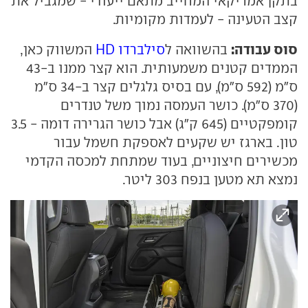
בתקן אמריקאי המחייב מתאם ייעודי - שמגביל את
קצב הטעינה - לעמדות מקומיות.
סוס עבודה:
בהשוואה ל
סילברדו HD
המשווק כאן,
הממדים קטנים משמעותית. הוא קצר ממנו ב-43
ס"מ (592 ס"מ), עם בסיס גלגלים קצר ב-34 ס"מ
(370 ס"מ). כושר העמסה נמוך משל טנדרים
קומפקטיים (645 ק"ג) אבל כושר הגרירה דומה - 3.5
טון. בארגז יש שקעים לאספקת חשמל עבור
מכשירים חיצוניים, בעוד שמתחת למכסה הקדמי
נמצא תא מטען בנפח 303 ליטר.