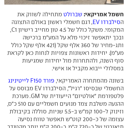
חשמל אמריקאי:
שברולט
מתחילה לשווק את
ה
סילברדו EV
, דגם חשמלי ראשון באולם התצוגה
המקומי. משקל כולל של 4.5 טון מחייב רישיון C1,
ובכך יתאפשר זיכוי מלא על המע"מ ברכישה
ותג-מחיר של 360 אלף שקל (421 אלף שקל כולל
מע"מ). יחידות ראשונות צפויות לנחות כאן לקראת
סוף השנה, ולהתחרות מול יחידות שמגיעות
במסלולי ייבוא מקביל או אישי.
בשונה מהמתחרה האמריקאי,
פורד F150 לייטינינג
החשמלי שבסיסו "רגיל", הסילברדו EV מבוסס על
פלטפורמת "אולטיום" הייעודית של GM. מערכת
ההנעה משלבת צמד מנועים חשמליים עם 510 כ"ס,
וזינוק ל-100 קמ"ש ב-5.5 שניות. סוללה בקיבולת
עצומה של כ-200 קוט"ש תאפשר טווח נסיעה
תיאורטי של כ-720 ק"מ, כ-200 ק"מ יותר מהטנדר