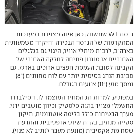
גרסת WT שתשווק כאן אינה מצוידת במערכות
המתקדמות של הגרסה הבכירה והיקרה משמעותית
בארה"ב, לרבות מיתלי אוויר, היגוי גם בגלגלים
האחוריים או מנגנון פתיחה לחלקה האחורי של
הקבינה לטובת העמסת חפצים ארוכים בארגז. גם
סביבת הנהג בסיסית יותר עם לוח מחוונים ("8)
ומסך מגע ("11) צנועים בגודלם.
במפתיע, למרות תג המחיר המוצמד לו, הסילברדו
החשמלי מצויד בהגה פלסטיק וכיוון מושבים ידני.
מערך הבטיחות כולל בלימה אוטונומית, תיקון
סטייה מנתיב, בקרת שיוט אדפטיבית והתרעת
שטח מת אקטיבית (מונעת מעבר לנתיב לא פנוי).