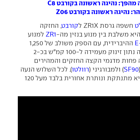
הפך: נהיגה ראשונה בקורבט C8
: נהיגה ראשונה בקורבט Z06
ט
חשפה גרסת ZR1X ל
קורבט
, החזקה
יא משלבת בין מנוע בנזין מה-
ZR1
למנוע
E
ההיברידית, עם הספק משולב של 1,250
כ"ס שמעניקים לה נתון זינוק מעמידה ל-100 קמ"ש בכ-2
ה פחות מדגמי הקצה החזקים והמהירים
SF90
) ולמבורגיני (
רוולטו
). לכל השלוש הנעה
כפולה, בקורבט היא מתנתקת ונותרת אחורית בלבד מעל 120