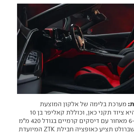
ת:
מערכת בלימה של אלקון המוצעת
כאופציה ב-ZR1 היא ציוד תקני כאן, וכוללת קאליפר בן 10
בוכנות מלפנים ו-6 מאחור עם דיסקים קרמיים בגודל 420 מ"מ
מלפנים ומאחור. שברולט תציע כאופציה חבילת ZTK המיועדת