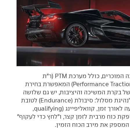
מלבד מצבי הנהיגה המוכרים, כולל מערכת PTM (ר"ת
Performance Traction Management) המאפשרת בחירת
ל בקרת המשיכה והיציבות, יש גם שלושה
מצבים ייעודיים לנהיגת מסלול: סיבולת (Endurance) לטובת
אספקת כוח קבועה לאורך זמן, קוואליפיינג (qualifying,
קת כוח מרבית לזמן קצר, ו"לחץ כדי לעקוף"