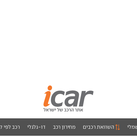
מלי
השוואת רכבים
מחירון רכב
דו-גלגלי
רכב לפי ק