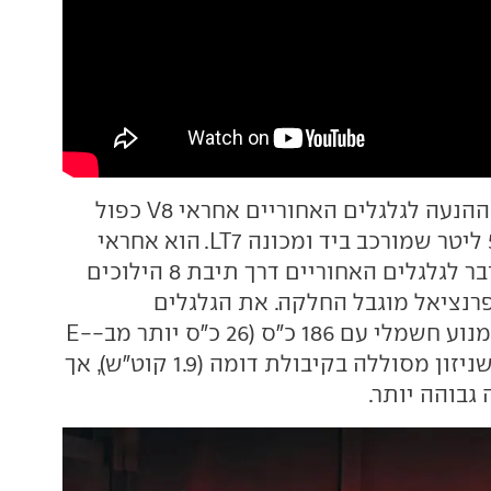
על ההנעה לגלגלים האחוריים אחראי V8 כפול
מגדשים בנפח 5.5 ליטר שמורכב ביד ומכונה LT7. הוא אחראי
ל-1,064 כ"ס ומחובר לגלגלים האחוריים דרך תיבת 8 הילוכים
רנציאל מוגבל החלקה. את הגלגלים
הקדמיים מסובב מנוע חשמלי עם 186 כ"ס (26 כ"ס יותר מב-E-
Ray ההיברידית) שניזון מסוללה בקיבולת דומה (1.9 קוט"ש), אך
 גבוהה יותר.