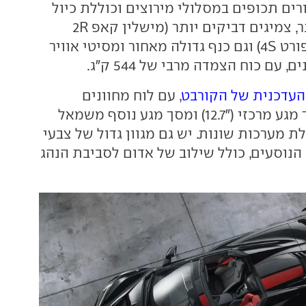
ים תכופים במסלולי מירוצים וכוללת כיול
מתלים קשיח יותר, צמיגים דביקים יותר (מישלין קאפ 2R
במקום פיילוט ספורט 4S) וגם כנף גדולה מאחור ומסיטי אוויר
 עם כוח הצמדה מרבי של 544 ק"ג.
העדכנית של הקורבט
, עם לוח מחוונים
דיגיטלי ("14), מסך מגע מרכזי ("12.7) ומסך מגע נוסף משמאל
6.) להפעלת מערכות שונות. יש גם מגוון גדול של צבעי
הנוסעים, כולל שילוב של אדום לסביבת הנהג