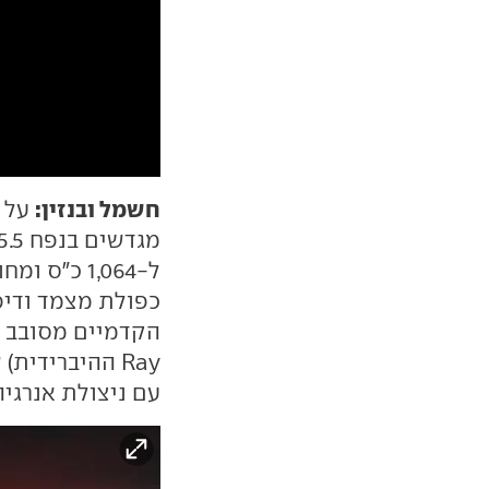
חשמל ובנזין:
כפולת מצמד ודיפ
עם ניצולת אנרגיה