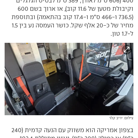
400 (606 ס"מ לאורך, 389 ס"מ לבסיס הגלגלים
וקיבולת מטען של 11.6 קוב), או ארוך בשם 600
(736.5 ו-466 ס"מ ו-17.4 קוב בהתאמה) ובתוספת
מחיר של כ-20 אלף שקל. כושר העמסה נע בין 1.5
ל-1.7 טון.
צילום: יריב קלר
בצפון אמריקה הוא משווק עם הנעה קדמית (240