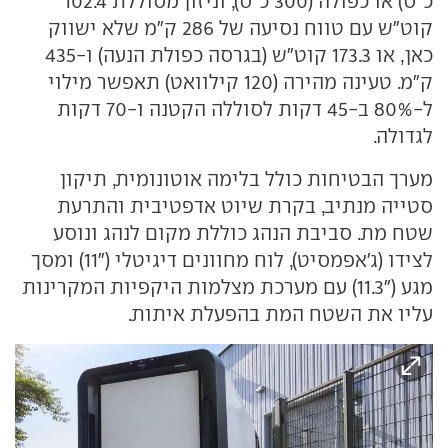
כ"ס) או כפולה (300 כ"ס), וניזון מסוללת 102.4
קוט"ש עם טווח נסיעה של 286 ק"מ שלא ישווק
כאן, או 173.3 קוט"ש (בגרסה כפולת הנעה) ו-435
ק"מ. טעינה מהירה (120 קילוואט) תאפשר מילוי
ל-80% ב-45 דקות לסוללה הקטנה ו-70 דקות
לגדולה.
מערך הבטיחות כולל בלימה אוטונומית, תיקון
סטייה מנתיב, בקרת שיוט אדפטיבית והתרעת
שטח מת. סביבת הנהג כוללת מקום לנהג ונוסע
לצידו (ג'אפמסיט), לוח מחוונים דיגיטלי ("11) ומסך
מגע ("11.3) עם מערכת מצלמות היקפיות המקרינות
עליו את השטח המת בהפעלת איתות.