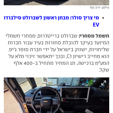
צילום: יריב קלר
מי צריך סולר: מבחן ראשון לשברולט סילברדו
EV
חשמל מסחרי:
שברולט ברייטדרופ, מסחרי חשמלי
המיועד בעיקר להובלת סחורות בעיר עבור חברות
שליחויות, ישווק בישראל על ידי חברת סופר ג'יפ.
הוא מחייב רישיון C1, ובכך יתאפשר זיכוי מלא על
המע"מ ברכישה. תג המחיר מתחיל ב-400 אלף
שקל.