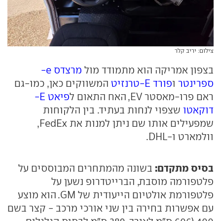
צילום: יריב קלר
בצפון אמריקה הוא מתמודד מול
מרצדס e-
ספרינטר
ו
פורד E-טרנזיט
המשווקים כאן, כמו-גם
ראם פרו-מאסטר EV, האח התאום ל
פיאט E-
דוקאטו
שצפוי לנחות בעתיד. בין הלקוחות
שמפעילים אותו שם ניתן למנות את FedEx,
וולמארט ו-DHL.
בסיס מתקדם:
בשונה מהמתחרים המבוססים על
פלטפורמה מוסבת, הברייטדרופ נשען על
פלטפורמת אולטיום הייעודית של GM. הוא מוצע
עם אפשרות בחירה בין שני אורכי מרכב - קצר בשם