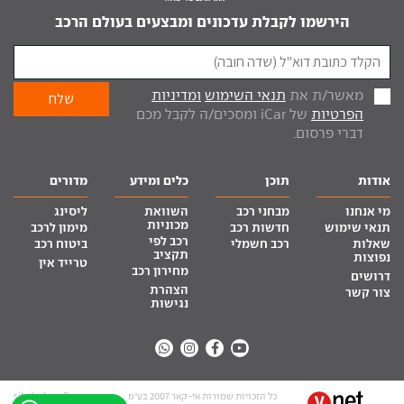
הירשמו לקבלת עדכונים ומבצעים בעולם הרכב
מאשר/ת את
תנאי השימוש
ומדיניות
הפרטיות
של iCar ומסכים/ה לקבל מכם
דברי פרסום.
אודות
תוכן
כלים ומידע
מדורים
מי אנחנו
מבחני רכב
השוואת
ליסינג
מכוניות
תנאי שימוש
חדשות רכב
מימון לרכב
רכב לפי
שאלות
רכב חשמלי
ביטוח רכב
תקציב
נפוצות
טרייד אין
מחירון רכב
דרושים
הצהרת
צור קשר
נגישות
כל הזכויות שמורות אי-קאר 2007 בע”מ
site by tq.soft