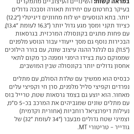
במראה קשוח:
השינויים העיצוביים מתמקדים
בעיקר בחרטום עם יחידות תאורה וסבכה גדולים
יותר. בתא הנוסעים יש לוח מחוונים דיגיטלי ("12.2)
כציוד תקני ומסך מגע גדול יותר ("16.3 לעומת "13.4),
עם פחות מתגים בקונסולה המרכזית. בגרסאות
הבכירות נוסף גם מסך ייעודי עבור הנוסע מלפנים
("11.5). גם לגלגל ההגה עיצוב שונה, עם בורר הילוכים
שממוקם כעת בצידו הימני ומפנה כך מקום לתאי
אחסון גדולים יותר בקונסולה שבין המושבים.
כבסיס הוא ממשיך עם שלדת הסולם, עם מתלים
נפרדים וקפיצי סליל מלפנים, סרן חי וקפיצי עלים
מאחור. הוא יוצע גם בצמד גרסאות שטח, טרייל בוס
עם מתלים שונים שמגביהים את המרכב בכ-5 ס"מ,
נעילות דיפרנציאל רוחביות (אחורית וקדמית)
וצמיגי שטח גדולים מבעבר ("34 לעומת "32) של
גודייר - טריטורי MT.