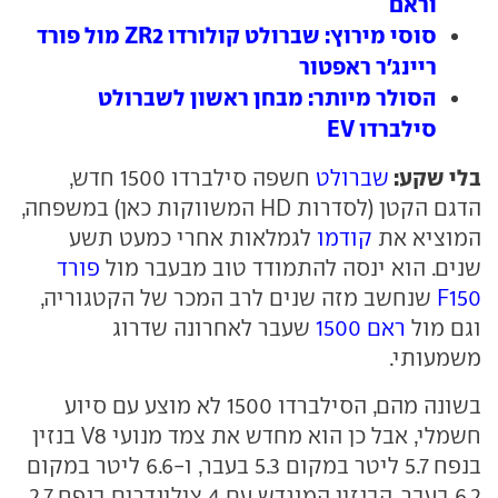
וראם
סוסי מירוץ: שברולט קולורדו ZR2 מול פורד
ריינג'ר ראפטור
הסולר מיותר: מבחן ראשון לשברולט
סילברדו EV
בלי שקע:
שברולט
חשפה סילברדו 1500 חדש,
הדגם הקטן (לסדרות HD המשווקות כאן) במשפחה,
המוציא את
קודמו
לגמלאות אחרי כמעט תשע
שנים. הוא ינסה להתמודד טוב מבעבר מול
פורד
F150
שנחשב מזה שנים לרב המכר של הקטגוריה,
וגם מול
ראם 1500
שעבר לאחרונה שדרוג
משמעותי.
בשונה מהם, הסילברדו 1500 לא מוצע עם סיוע
חשמלי, אבל כן הוא מחדש את צמד מנועי V8 בנזין
בנפח 5.7 ליטר במקום 5.3 בעבר, ו-6.6 ליטר במקום
6.2 בעבר. הבנזין המוגדש עם 4 צילינדרים בנפח 2.7