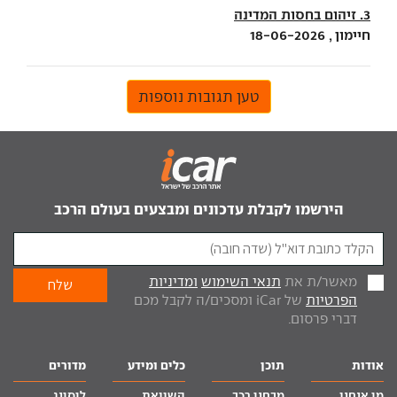
3. זיהום בחסות המדינה
חיימון , 18-06-2026
טען תגובות נוספות
הירשמו לקבלת עדכונים ומבצעים בעולם הרכב
מאשר/ת את
תנאי השימוש
ומדיניות
הפרטיות
של iCar ומסכים/ה לקבל מכם
דברי פרסום.
אודות
תוכן
כלים ומידע
מדורים
מי אנחנו
מבחני רכב
השוואת
ליסינג