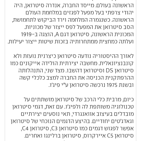
הראשונה בעולם. מייסד החברה, אנדרה סיטרואן, היה
יהודי צרפתי בעל מפעל לפגזים במלחמת העולם
הראשונה. כשנגמרה המלחמה וירד הביקוש לתחמושת,
הסב סיטרואן את המפעל לפס ייצור של מכוניות.
המכונית הראשונה, סיטרואן דגם A, הוצגה ב-1919
ועלתה כמחצית ממתחרותיה בזכות שיטות ייצור יעילות.
לאורך ההיסטוריה נודעה סיטרואן כיצרנית נועזת ולא
קונבנציונאלית. מחשבה יצירתית הולידה אייקונים כמו
סיטרואן DS וסיטרואן דהשבו. מצד שני, התנהלותה
ההרפתקנית הכניסה את החברה למצב כלכלי קשה
ובשנת 1975 נרכשה סיטרואן ע"י פיג'ו.
כיום, מרבית כלי הרכב של סיטרואן מושתתים על
טכנולוגיה משותפת לה ולפיג'ו. עם זאת, דגמי סיטרואן
מובדלים בעיצוב אוואנגרדי, תאי נוסעים יצירתיים
וגאדג'טים יחודיים. בהיצע הדגמים הנוכחי של סיטרואן
אפשר לפגוש דגמים כמו סיטרואן C3, סיטרואן C4,
סיטרואן C5 איירקרוס, סיטרואן ברלינגו ואחרים.