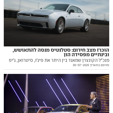
הוכרז מצב חירום: סטלנטיס מנסה להתאושש,
ובינתיים מפסידה הון
מנכ"ל הקונצרן שמאגד בין היתר את פיג'ו, סיטרואן, ג'יפ
פורסם בתאריך 30-07-2025
ואופל, חשף כיצד בדעתו להחזיר את ענקית הרכב לפסים,
לאחר הפסד עתק של 2.65 מיליארד דולר במחצית
הראשונה של השנה