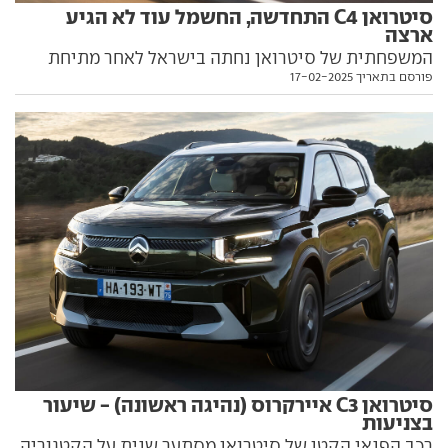
סיטרואן C4 התחדשה, החשמל עוד לא הגיע
ארצה
המשפחתית של סיטרואן נחתה בישראל לאחר מתיחת
פורסם בתאריך 17-02-2025
פנים, אך יחידת הנעה חשמלית ומנוע בנזין עדכני יגיעו רק
בהמשך. ומה לגבי המחיר? כל הפרטים החשובים בפנים
סיטרואן C3 איירקרוס (נהיגה ראשונה) - שיעור
בצניעות
רכב הפנאי הקטן של סיטרואן מסתער שנית על הקטגוריה