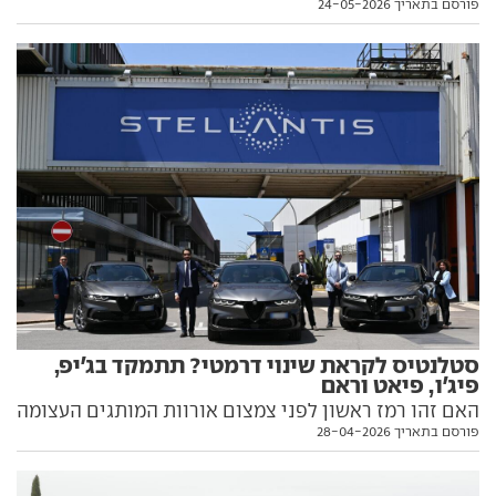
פורסם בתאריך 24-05-2026
אסטרטגית חדשה, שכוללת גם קאמבק לסיטרואן דה-שבו
ורכב פנאי חדש לפיאט
סטלנטיס לקראת שינוי דרמטי? תתמקד בג'יפ,
פיג'ו, פיאט וראם
האם זהו רמז ראשון לפני צמצום אורוות המותגים העצומה
פורסם בתאריך 28-04-2026
של הקונצרן האירופי-אמריקאי? סטלנטיס מבהירה כי
מעתה תמקד השקעה בארבעה מותגים בלבד. המשמעות
עבור אלפא רומיאו, סיטרואן, אופל, מזראטי, DS ואחרים -