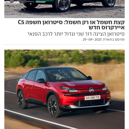
קצת חשמל או רק חשמל: סיטרואן חשפה C5
איירקרוס חדש
סיטרואן הציגה דור שני וגדול יותר לרכב הפנאי
פורסם בתאריך 29-04-2025
הקומפקטי, ומאפשרת לבחור בין שלוש יחידות הנעה
שונות. ומתי הוא יגיע לישראל?