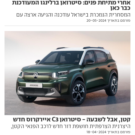
אחרי מתיחת פנים: סיטרואן ברלינגו המעודכנת
כבר כאן
המסחרית הנמכרת בישראל עודכנה והגיעה ארצה עם
פורסם בתאריך 20-05-2024
מראה מחודש ותוספת אבזור. גרסת הדיזל מציעה את
אותה יחידת כוח, טווח החשמלית גדל אך היא תגיע רק
בשנה הבאה
קטן, אבל לשבעה - סיטרואן C3 איירקרוס חדש
היצרנית הצרפתית חושפת דור חדש לרכב הפנאי הקטן,
פורסם בתאריך 18-04-2024
שיוצע עם מנועי בנזין או חשמל ועם אופציה ייחודית