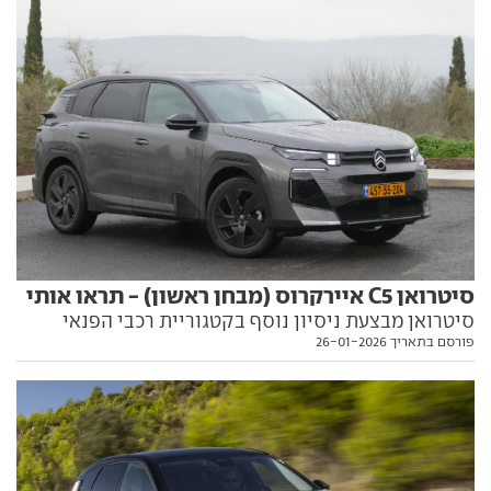
מאבק השרדות על שאריות
סיטרואן C5 איירקרוס (מבחן ראשון) - תראו אותי
סיטרואן מבצעת ניסיון נוסף בקטגוריית רכבי הפנאי
פורסם בתאריך 26-01-2026
הקומפקטיים, עם דור חדש ל-C5 איירקרוס שמשפר
משמעותית את ההופעה מבחוץ ומבפנים. נהגנו בו כדי
לבדוק האם מדובר ביותר מרק פנים יפות