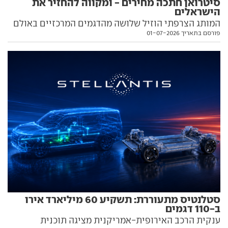
סיטרואן חתכה מחירים - ומקווה להחזיר את
הישראלים
המותג הצרפתי הוזיל שלושה מהדגמים המרכזיים באולם
פורסם בתאריך 01-07-2026
התצוגה בשיעור קיצוני של 15 עד 25 אלף שקל, בתקווה
לשיפור ניכר במכירות. הפרטים והמחירים החדשים, בפנים
סטלנטיס מתעוררת: תשקיע 60 מיליארד אירו
ב-110 דגמים
ענקית הרכב האירופית-אמריקנית מציגה תוכנית