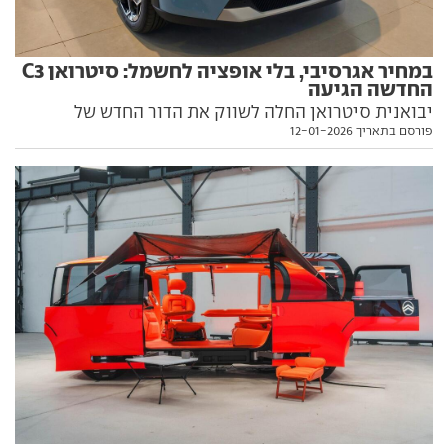
במחיר אגרסיבי, בלי אופציה לחשמל: סיטרואן C3
החדשה הגיעה
יבואנית סיטרואן החלה לשווק את הדור החדש של
פורסם בתאריך 12-01-2026
הסופר--מיני, שתהיה הזולה בקטגוריה. כל הפרטים
והמחירים שחשוב להכיר, בפנים