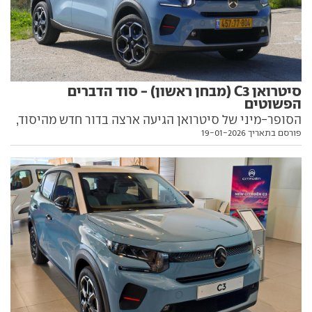
סיטרואן C3 (מבחן ראשון) - סוד הדברים
הפשוטים
הסופר-מיני של סיטרואן הגיעה ארצה בדור חדש מהיסוד,
פורסם בתאריך 19-01-2026
עם מראה מרשים ותג-מחיר אטרקטיבי. האם יש לה סיכוי
להפוך ללהיט ראשון בישראל של המותג הצרפתי? מבחן
מקומי ראשון