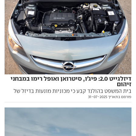
דיזלגייט 2.0: פיג'ו, סיטרואן ואופל רימו במבחני
זיהום
בית המשפט בהולנד קבע כי מכוניות מונעות בדיזל של
פורסם בתאריך 31-07-2025
קונצרן PSA הכילו תוכנה שנועדה להונאה במבחני פליטה.
היצרנית מכחישה