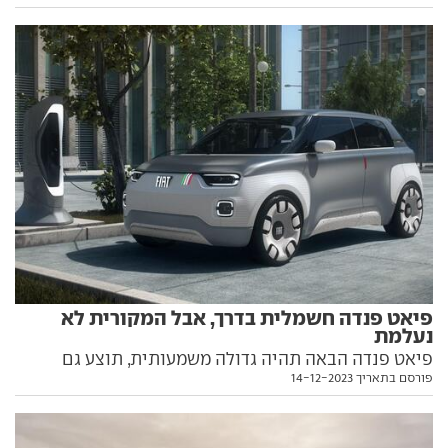
בקטגוריה לשבעה מושבים. כל הפרטים בפנים
פיאט פנדה חשמלית בדרך, אבל המקורית לא
נעלמת
פיאט פנדה הבאה תהיה גדולה משמעותית, תוצע גם
פורסם בתאריך 14-12-2023
בגרסה חשמלית ועם תג-מחיר שמבטיח להיות אטרקטיבי.
הדגם הנוכחי ימשיך לקסום לאיטלקים עד 2026.