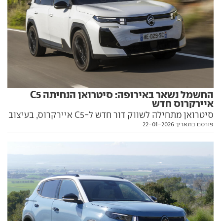
החשמל נשאר באירופה: סיטרואן הנחיתה C5
איירקרוס חדש
סיטרואן מתחילה לשווק דור חדש ל-C5 איירקרוס, בעיצוב
פורסם בתאריך 22-01-2026
מודרני, עם ממדים גדולים יותר אבל רק עם מנוע בנזין
צנוע. כל מה שצריך לדעת עליו בפנים