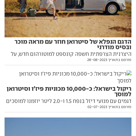
הדגם הנפלא של סיטרואן חוזר עם מראה מוכר
ובסיס מודרני
היצרנית הצרפתית חשפה קונספט למוטורהום חדש, על
פורסם בתאריך 28-08-2023
בסיס ג'אמפי דיזל ועם מראה בהשראת המסחרית
המפורסמת ביותר שלה. כל הפרטים בפנים
ריקול בישראל: כ-10,000 מכוניות פיז'ו וסיטרואן
למוסך
דגמים עם מנועי דיזל בנפח 1.5 ו-2.0 ליטר יוזמנו למוסכים
פורסם בתאריך 02-07-2023
המורשים. משך העבודה כשעתיים