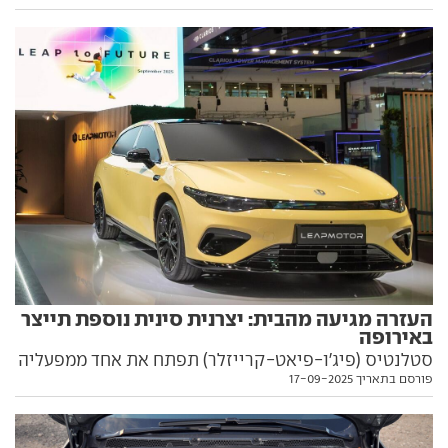
זאת שונה? הפרטים בפנים
העזרה מגיעה מהבית: יצרנית סינית נוספת תייצר
באירופה
סטלנטיס (פיג'ו-פיאט-קרייזלר) תפתח את אחד ממפעליה
פורסם בתאריך 17-09-2025
בספרד לטובת ייצור מכוניות ליפמוטור הסינית, במטרה
להתחמק ממכסי הייבוא מסין