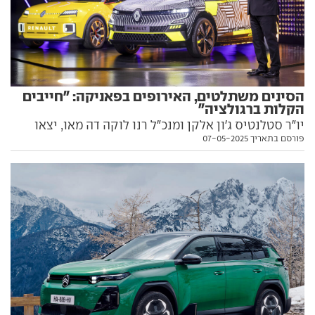
הסינים משתלטים, האירופים בפאניקה: "חייבים
הקלות ברגולציה"
יו"ר סטלנטיס ג'ון אלקן ומנכ"ל רנו לוקה דה מאו, יצאו
פורסם בתאריך 07-05-2025
בקריאה משותפת לעזרה שעיקרה הקלות רגולטוריות
למכוניות קטנות: "סין תייצר השנה יותר מאירופה וארה"ב
גם יחד, זהו רגע מכריע"