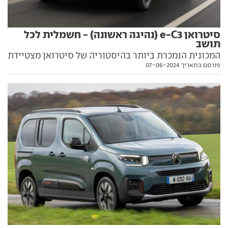
סיטרואן e-C3 (נהיגה ראשונה) - חשמלית לכל
תושב
המכונית הנמכרת ביותר בהיסטוריה של סיטרואן מצטיידת
פורסם בתאריך 07-06-2024
בסוללה, ויוצאת לקרב חייה מול חשמליות זולות מסין
ואירופה. נהגנו בה לראשונה