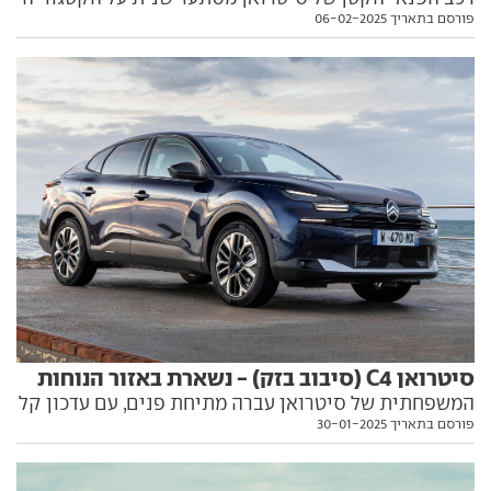
פורסם בתאריך 06-02-2025
הצומחת ביותר בשוק הרכב, ומציע לכם לבחור בין מנוע
בנזין או יחידת חשמל, כולל אפשרות לשבעה מושבים. הנה
מה שגילינו עליו באירוע ההשקה
סיטרואן C4 (סיבוב בזק) - נשארת באזור הנוחות
המשפחתית של סיטרואן עברה מתיחת פנים, עם עדכון קל
פורסם בתאריך 30-01-2025
לעיצוב ויחידות הנעה חדשות. נהגנו בה כדי לבדוק האם זה
יאפשר לה לשפר עמדות בקטגוריית המשפחתיות