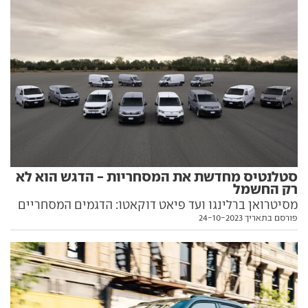
סטלנטיס מחדשת את המסחריות - הדגש הוא לא
רק החשמל
מסיטרואן ברלינגו ועד פיאט דוקאטו: הדגמים המסחריים
פורסם בתאריך 24-10-2023
של קונצרן סטלנטיס זוכים למקצה שיפורים עיצובי
וטכנולוגי, לצד שדרוג של מערכות ההנעה החשמליות