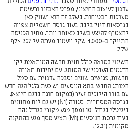
ה
ג'מפי
המסחרי לאחר שעבר
מתיחת פנים
הכוללת
עדכון לעיצוב החיצוני, מפרט האבזור ורשימת
מערכות הבטיחות. בשלב זה הוא ישווק כאן
בגרסאות דיזל בלבד, בעוד גרסה חשמלית צפויה
להצטרף להיצע בשלב מאוחר יותר. מחיר הכניסה
התייקר ב-4,000 שקל ויעמוד מעתה על 267 אלף
שקל.
השינוי במראה כולל חזית חדשה המותאמת לקו
הדגמים העדכני של המותג, עם יחידות תאורה
חדשות, פגושים שונים וסבכה עדכנית עם סמל
המותג החדש. בתא הנוסעים יש כעת גלגל הגה חדש
עם בורר הילוכים זעיר (במקום חוגה בדגם היוצא).
בגרסה המסחרית-סגורה (N1) יש גם לוח מחוונים
דיגיטלי בגודל "10 ומסך מגע מקורי בגודל זהה,
בעוד גרסת הנוסעים (M1) תציע מסך מגע בהתקנה
מקומית ("12.3).