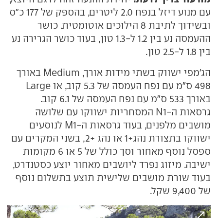
עם מנוע דיזל בנפח 2.0 ליטרים, בהספק של 177 כ"ס
ובשידוך לתיבת 8 הילוכים אוטומטית. כושר
ההעמסה נע בין 1.2 ל-1.3 טון, בעוד כושר הגרירה נע
בין 1.8 ל-2.5 טון.
הג'מפי ישווק בשתי מידות אורך, Medium באורך
498 ס"מ עם נפח העמסה של 5.3 קוב, או Large
באורך 533 ס"מ עם נפח העמסה של 6.1 קוב.
גרסאות ה-N1 המסחריות ישווקו עם שלושה
מושבים מלפנים, בעוד גרסאות ה-M1 לנוסעים
ישווקו בתצורת נהג+1 או נהג +2, בשני המקרים עם
ספסל נוסף מאחור וסך כולל של 5 או 6 מקומות
ישיבה. מיזוג נפרד ליושבים מאחור יוצע כסטנדרט,
בעוד שורת מושבים שלישית תוצע בתשלום נוסף
של 9,400 שקל.