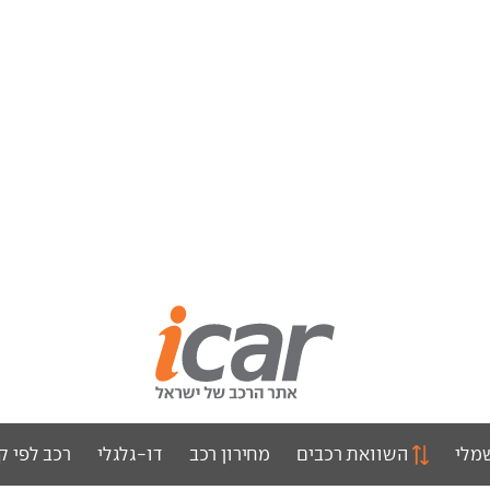
מלי
השוואת רכבים
מחירון רכב
דו-גלגלי
רכב לפי ק