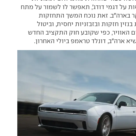
ת על דגמי דודג', תאפשר לו לשמור על מתח
קר בארה"ב. זאת נוכח המשך התחזקות
בנזין חזקות ובזבזניות יחסית, וביטול
ום האוויר, כפי שקובע חוק התקציב החדש
א ארה"ב, דונלד טראמפ ביולי האחרון.