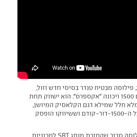
, פילוסה מבטיח טנדר בסיסי חדש וזול,
שיבוסס על הראם 1500 ויכונה "אקספרס". הוא ישווק תחת
מלא חלל שמילא דגם הקלאסיק המיושן,
שהתבסס עדיין על ה-1500-דור-קודם וששיווקו הופסק
מלבד טנדרים, פילוסה סבור שהחזרת מותג SRT למכוניות