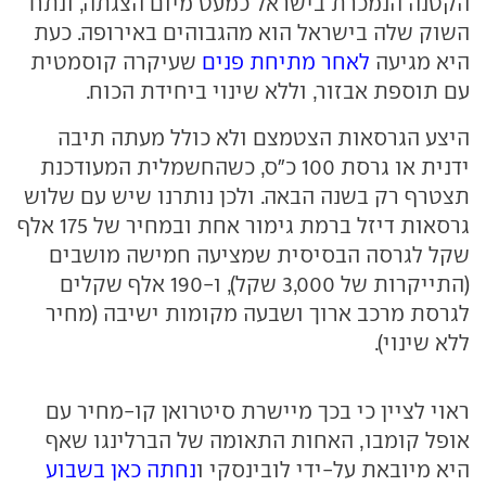
הקטנה הנמכרת בישראל כמעט מיום הצגתה, ונתח
השוק שלה בישראל הוא מהגבוהים באירופה. כעת
היא מגיעה
לאחר מתיחת פנים
שעיקרה קוסמטית
עם תוספת אבזור, וללא שינוי ביחידת הכוח.
היצע הגרסאות הצטמצם ולא כולל מעתה תיבה
ידנית או גרסת 100 כ"ס, כשהחשמלית המעודכנת
תצטרף רק בשנה הבאה. ולכן נותרנו שיש עם שלוש
גרסאות דיזל ברמת גימור אחת ובמחיר של 175 אלף
שקל לגרסה הבסיסית שמציעה חמישה מושבים
(התייקרות של 3,000 שקל), ו-190 אלף שקלים
לגרסת מרכב ארוך ושבעה מקומות ישיבה (מחיר
ללא שינוי).
ראוי לציין כי בכך מיישרת סיטרואן קו-מחיר עם
אופל קומבו, האחות התאומה של הברלינגו שאף
היא מיובאת על-ידי לובינסקי ו
נחתה כאן בשבוע