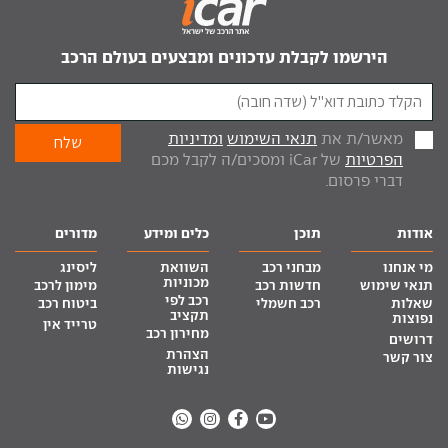
הירשמו לקבלת עדכונים ומבצעים בעולם הרכב
מאשר/ת את
תנאי השימוש
ומדיניות
הפרטיות
של iCar ומסכים/ה לקבל מכם
דברי פרסום.
אודות
תוכן
כלים ומידע
מדורים
מי אנחנו
מבחני רכב
השוואת
ליסינג
מכוניות
תנאי שימוש
חדשות רכב
מימון לרכב
רכב לפי
שאלות
רכב חשמלי
ביטוח רכב
תקציב
נפוצות
טרייד אין
מחירון רכב
דרושים
הצהרת
צור קשר
נגישות