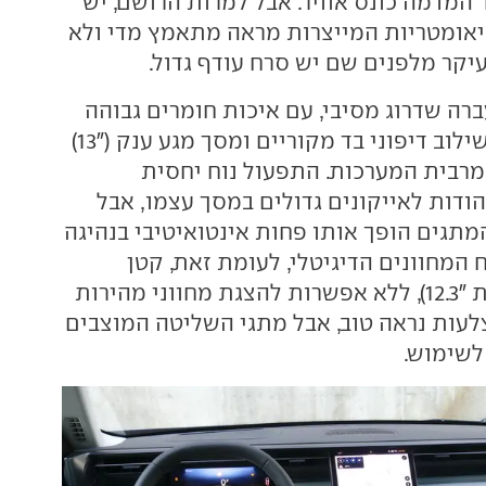
המדמה כונס אוויר. אבל למרות הרושם, יש
יאומטריות המייצרות מראה מתאמץ מדי ולא
יקר מלפנים שם יש סרח עודף גדול.
רה שדרוג מסיבי, עם איכות חומרים גבוהה
ומגוונת הכוללת שילוב דיפוני בד מקוריים ומסך מגע ענק ("13)
מרבית המערכות. התפעול נוח יחסית
ודות לאייקונים גדולים במסך עצמו, אבל
תגים הופך אותו פחות אינטואיטיבי בנהיגה
 המחוונים הדיגיטלי, לעומת זאת, קטן
מבעבר ("10 לעומת "12.3), ללא אפשרות להצגת מחווני מהירות
צלעות נראה טוב, אבל מתגי השליטה המוצבים
לשימוש.