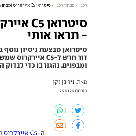
רכב
מבחני רכב
סיטרואן C5 איירקרוס (מבחן ראשון) - תראו אותי
סיטרואן 5
- תראו אותי
סיטרואן מבצעת ניסיון נוסף ב
דור חדש ל-C5 אייר
ומבפנים. נהגנו בו כדי לבדוק 
מאת: ניר בן זקן
פורסם 26.01.26
ה-
C5 איירקרוס
הי