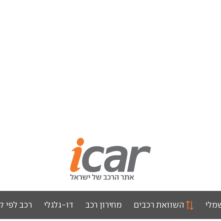
מלי
השוואת רכבים
מחירון רכב
דו-גלגלי
רכב לפי ק