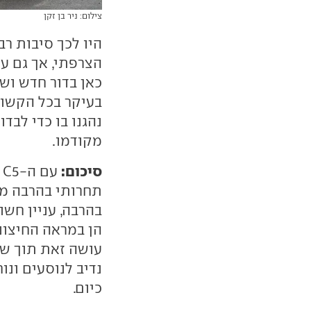
צילום: ניר בן זקן
היו לכך סיבות רב
הצרפתי, אך גם ע
כאן בדור חדש וש
בעיקר בכל הקשור 
נהגנו בו כדי לבד
מקודמו.
סיכום:
ע
תחרותי בהרבה מק
בהרבה, עניין חש
הן במראה החיצוני
עושה זאת תוך שי
נדיב לנוסעים ונו
כיום.