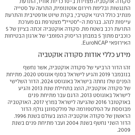
סקודה אוקטביה מצוידת ב-10 כריות אוויר, התרעת
התנגשות ובלימת חירום אוטונומית, התרעה על סטייה
מנתיב כולל היגוי אקטיבי, בקרת שיוט אדפטיבית והתרעת
עייפות לנהג. בגרסת ה-"סטייל" מצטרפת גם מערכת
התרעת רכב בשטח מת. סקודה אוקטביה זכתה בציון של 5
כוכבים מתוך 5 במבחן הריסוק הפומבי של ארגון הבטיחות
האירופאי
EuroNCAP
.
מידע כללי אודות סקודה אוקטביה
זהו הדור הרביעי של סקודה אוקטביה, אשר נחשף
בנובמבר 2019 והגיע לישראל בסוף אוגוסט 2020. מתיחת
הפנים שלו נחתה בישראל באוגוסט 2024. הדור השלישי
של סקודה אוקטביה, הוצג בתחילת שנת 2013 והגיע
לישראל באוגוסט 2013. הדגם עבר מתיחת פנים
באוקטובר 2016 שהגיעה לישראל במרץ 2017.
האוקטביה
מבוססת על הפלטפורמה של פולקסווגן גולף. הדור
הראשון של סקודה אוקטביה הוצג בעולם בשנת 1996.
הדור השני נחשף בשנת 2004 ועבר
מתיחת פנים בשנת
2009.