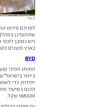
רן סגל
לפניכם פירוט המ
שתתעדכן במהלך ה
ויש כמובן לזכור 
בארץ מוצגים בקטלוג iCar וג
BYD
המותג הסיני קטף
יחידות. כדי לשמ
168,500 שקל.