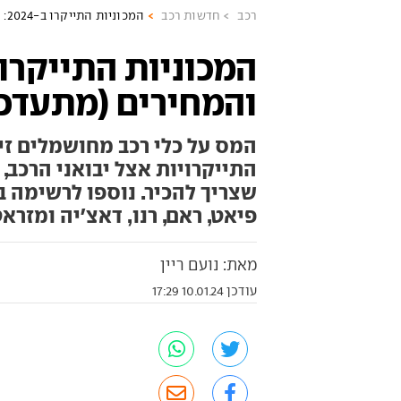
רכב
חדשות רכב
המכוניות התייקרו ב-2024: הפרטים והמחירים (מתעדכנת)
והמחירים (מתעדכ
המס על כלי רכב מחושמלים זינ
התייקרויות אצל יבואני הרכב,
שצריך להכיר. נוספו לרשימה בע
פיאט, ראם, רנו, דאצ'יה ומזראט
מאת: נועם ריין
עודכן 10.01.24 17:29