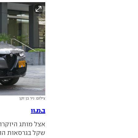
צילום: ניר בן זקן
ב.מ.וו