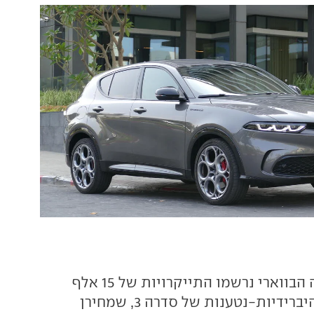
אצל מותג היוקרה הבווארי נרשמו התייקרויות של 15 אלף
שקל בגרסאות ההיברידיות-נטענות של סדרה 3, שמחירן