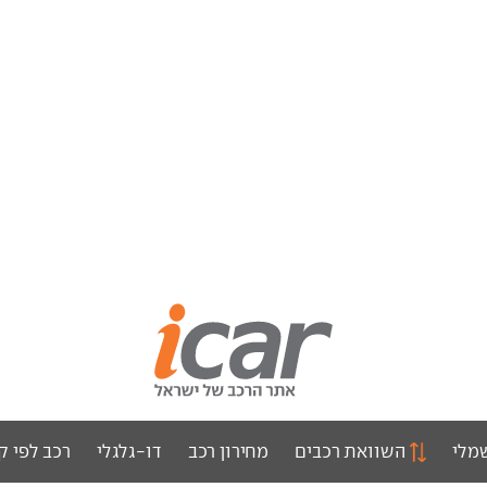
מלי
השוואת רכבים
מחירון רכב
דו-גלגלי
רכב לפי ק