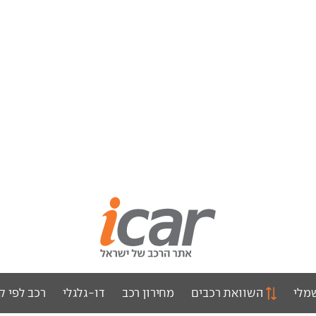
מלי
השוואת רכבים
מחירון רכב
דו-גלגלי
רכב לפי ק