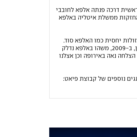
191, במילאנו, איטליה. מראשית דרכה פנתה אלפא לחובבי
ה רבה עד היום. בשנת 1986 רכשה פיאט את אחזקות ממשלת איטליה באלפא
ולות יחסית כמו האלפא סוד.
לאחר מכן החלידו כל אותן אלפות זולות ועמם התפוררה דעת הקהל. עשרים שנה לאחר מכן, ב-2009, משהו באלפא נדלק
 הצלחה נאה באירופה וכן אצלנו
גים נוספים של קבוצת פיאט: