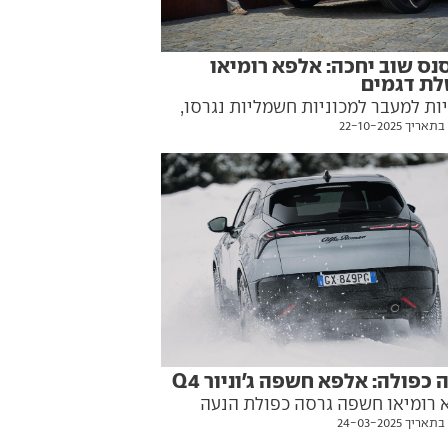
נס שוב יחכה: אלפא רומיאו
ת דגמים
ות למעבר למכוניות חשמליות נגרסו,
יך 22-10-2025
א רומיאו תיאלץ להמשיך ולשווק שתי
ות שחוגגות כבר קרוב לעשור. אז מה
במקום, ובעיקר – מתי? כל הפרטים
 כפולה: אלפא חשפה ג'וניור Q4
 רומיאו חשפה גרסה כפולת הנעה
יך 24-03-2025
יור, רכב הפנאי הקטן בהיצע שלה. הנה