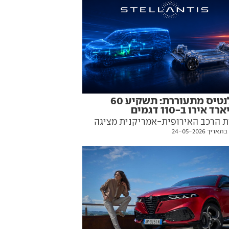
סטלנטיס מתעוררת: תשקיע 60
ד אירו ב-110 דגמים
ת הרכב האירופית-אמריקנית מציגה
יך 24-05-2026
ית אסטרטגית חדשה, שכוללת גם
ק לסיטרואן דה-שבו ורכב פנאי חדש
ט