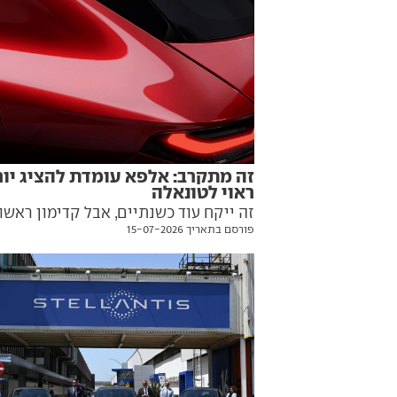
זה מתקרב: אלפא עומדת להציג יו
ראוי לטונאלה
זה ייקח עוד כשנתיים, אבל קדימון ראשו
פורסם בתאריך 15-07-2026
כבר באוויר לרכב פנאי שאמור להתחרות 
יותר עם הארמדה הגרמנית. הנה כל הפר