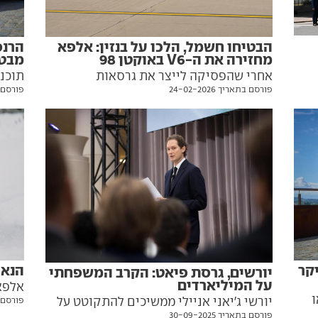
הבטיחו חשמל, הלכו על בנזין: אלפא
הרנס
מחזירה את ה-V6 באוקטן 98
מבטל
אחרי שהפסיקה לייצר את גרסאות
תוכני
פורסם בתאריך 24-02-2026
פורסם בתאר
הביצועים של הג'וליה והסטלביו העתיקות,
ואלפ
י
אלפא רומיאו פותחת עבורן מחדש את פנקס
מכוני
ההזמנות - ודוחה שוב את תוכניות החשמול
יגיע 
רים - מאבק
קר
הנאה
יורשים, גרסת פיאט: הקרב המשפחתי
על המיליארדים
אלפא
ו
יורשי ג'יאני אניילי ממשיכים להתקוטט על
פורסם בתאר
לג'ונ
פורסם בתאריך 30-09-2025
ההון העצום שצבר באימפריית הרכב