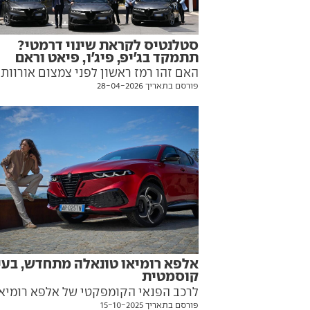
סטלנטיס לקראת שינוי דרמטי?
תתמקד בג'יפ, פיג'ו, פיאט וראם
האם זהו רמז ראשון לפני צמצום אורוות
פורסם בתאריך 28-04-2026
המותגים העצומה של הקונצרן
האירופי-אמריקאי? סטלנטיס מבהירה כ
מעתה תמקד השקעה בארבעה מותגים
בלבד. המשמעות עבור אלפא רומיאו,
סיטרואן, אופל, מזראטי, DS ואח
השרדות על שאריות
אלפא רומיאו טונאלה מתחדש, בעי
קוסמטית
לרכב הפנאי הקומפקטי של אלפא רומיא
פורסם בתאריך 15-10-2025
מראה רענן, יציע גם בעתיד גרסאות