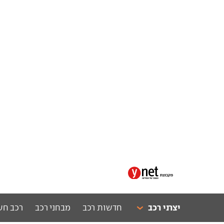
יצרני רכב
חדשות רכב
מבחני רכב
רכב חש