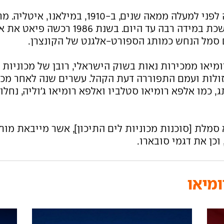
) נוסדה לפני למעלה ממאה שנים, ב-0
הנהיגה הספורטיבית, מורשת שנמשכת במיד
 סמל הנחש כמותג הספורט-אלגנט של הקונצרן.
מיאו ממכירות נאות בשוק הישראלי, רובן של מכוניות ז
, כמו אלפא רומיאו סטלביו ואלפא רומיאו ג'וליה, נחלו
 סמלת [סוכנות מכוניות לים התיכון], אשר מייבאת מות
, וכן את דגמי סובארו.
מיאו