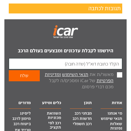
תגובות לכתבה
הירשמו לקבלת עדכונים ומבצעים בעולם הרכב
מאשר/ת את
תנאי השימוש
ומדיניות
הפרטיות
של iCar ומסכים/ה לקבל
מכם דברי פרסום.
אודות
תוכן
כלים ומידע
מדורים
מי אנחנו
מבחני רכב
השוואת
ליסינג
מכוניות
תנאי שימוש
חדשות רכב
מימון לרכב
רכב לפי
שאלות
רכב חשמלי
ביטוח רכב
תקציב
נפוצות
טרייד אין