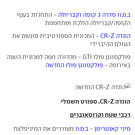
ב.מ.וו סדרה 3 קופה וקבריולה
- התחרות בענף
הקופה/קבריולה הולכת ומתחממת
הונדה CR-Z
- המכונית הספורטיבית פוגשת את
העולם ההיברידי
פולקסווגן פולו GTI - מהדורה חמה למכונית השנה
באירופה -
פולקסווגן פולו החדשה
הונדה CR-Z. ספורט חשמלי
רכבי שטח וקרוסאוברים
מיני קאנטרימן
-
ב.מ.וו
מעוררים את המיניפלצת