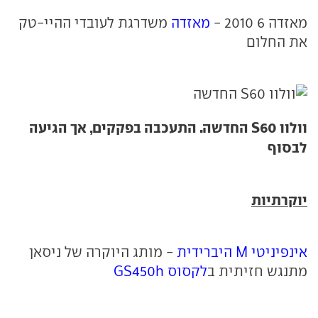
מאזדה 6 2010 -
מאזדה
משדרגת לעובדי ההיי-טק
את החלום
וולוו S60 החדשה. התעכבה בפקקים, אך הגיעה
לבסוף
יוקרתיות
אינפיניטי M היברידית
- מותג היוקרה של ניסאן
מתנגש חזיתית ב
לקסוס GS450h