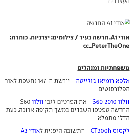
העצבנית
אודי A1. חדשה בעיר / צילומים: יצרניות. כותרת:
cc_PeterTheOne
משפחתיות ומנהלים
אלפא רומיאו ג'ולייטה
- יורשת ה-147 נחשפת לאור
הפלורסנטים
וולוו S60 2010
- את הפרטים לגבי
וולוו
S60
החדשה טפטפו השבדים במשך תקופה ארוכה. כעת
הדלי מתמלא
לקסוס CT200h
- התשובה היפנית ל
אודי A3