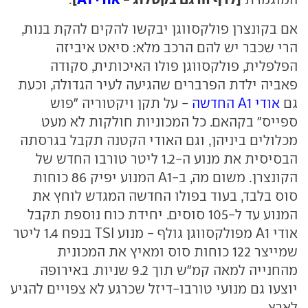
אם בקונצרן פולקסווגן יבקשו להקים להקת בנות,
הרי שכבר יש להם הרכב מלא: סיאט איביזה
הפלפלית, פולקסווגן פולו האיכותית, סקודה
פאביה ילדת הפרברים שהגיעה לעיר הגדולה, וכעת
גם
אודי A1 החדשה
- על תקן ויקטוריה "פוש
ספייס" בקהאם. כל המכוניות חולקות לא מעט
מכלולים ביניהן, וגם האודי הקטנה תקבל בגרסתה
הבסיסית את מנוע ה-1.2 ליטר טורבו החדש של
הקונצרן. משום מה, ב-A1 המנוע יפיק 86 כוחות
סוס בלבד, בעוד בפולו החדשה המגדש לוחץ את
המנוע עד ל-105 סוסים. יחידת כוח נוספת תקבל
אודי A1 מפולקסווגן גולף - מנוע TSI בנפח 1.4 ליטר
שמייצר 122 כוחות סוס ומאיץ את המכונית
מהחנייה למאה קמ"ש תוך 9.2 שניות. באירופה
יוצעו גם מנועי טורבו-דיזל שכרגע לא צפויים להגיע
לארץ.