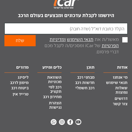
הירשמו לקבלת עדכונים ומבצעים בעולם הרכב
מאשר/ת את
תנאי השימוש
ומדיניות
הפרטיות
של iCar ומסכים/ה לקבל מכם
דברי פרסום.
אודות
תוכן
כלים ומידע
מדורים
מי אנחנו
מבחני רכב
השוואת
ליסינג
מכוניות
תנאי שימוש
חדשות רכב
מימון לרכב
רכב לפי
שאלות
רכב חשמלי
ביטוח רכב
תקציב
נפוצות
טרייד אין
מחירון רכב
דרושים
הצהרת
צור קשר
נגישות