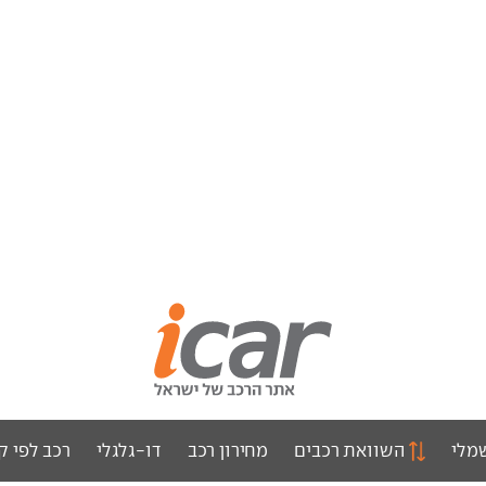
מלי
השוואת רכבים
מחירון רכב
דו-גלגלי
רכב לפי ק