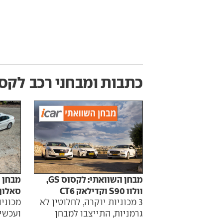
כתבות ומבחני רכב
לקסוס GS450h‏
מבחן השוואתי: לקסוס GS,
מבחן ה
וולוו S90 וקדילאק CT6
סאלון
3 מכוניות יוקרה, לחלוטין לא
מכוניו
גרמניות, התייצבו למבחן
ועכשיו