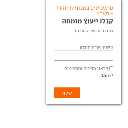
מתעניינים במכוניות יוקרה
- פאר?
קבלו ייעוץ מומחה
שם מלא (שדה חובה)
טלפון (שדה חובה)
קראנו מבינים ומסכימים
לתקנון
לקסוס GS החדשה נחתה
ראל
לקסוס תשיק ב-1.3.12 את
ית הסאלון החדשה שלה,
G. ה-GS