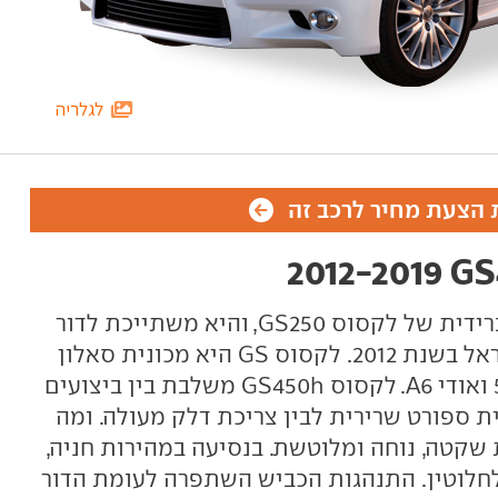
לגלריה
הצעת מחיר לרכב זה
לקסוס GS450h היא הגרסה ההיברידית של לקסוס GS250, והיא משתייכת לדור
החדש של ה-GS - זה שהגיע לישראל בשנת 2012. לקסוס GS היא מכונית סאלון
יוקרתית, המתחרה בב.מ.וו סדרה 5 ואודי A6. לקסוס GS450h משלבת בין ביצועים
ת ספורט שרירית לבין צריכת דלק מעולה. ומה
GS4 היא מכונית שקטה, נוחה ומלוטשת. בנסיעה במהירות חניה,
לחלוטין. התנהגות הכביש השתפרה לעומת הדור