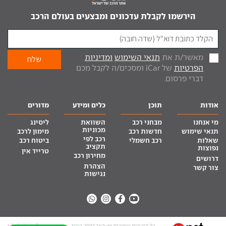
הירשמו לקבלת עדכונים ומבצעים בעולם הרכב
מאשר/ת את
תנאי השימוש
ומדיניות
הפרטיות
של iCar ומסכים/ה לקבל מכם
דברי פרסום.
אודות
תוכן
כלים ומידע
מדורים
מי אנחנו
מבחני רכב
השוואת
ליסינג
מכוניות
תנאי שימוש
חדשות רכב
מימון לרכב
רכב לפי
שאלות
רכב חשמלי
ביטוח רכב
תקציב
נפוצות
טרייד אין
מחירון רכב
דרושים
הצהרת
צור קשר
נגישות
כל הזכויות שמורות אי-קאר 2007 בע”מ
site by tq.soft