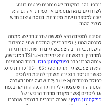
נוספו. זהו. בסקודה לא מוסרים פרטים בנוגע
לשדרוגים בתא הנוסעים, אך כפי הנראה גם הוא
יזכה למספר נגיעות מינוריות, בנוסח עיצוב חדש
לגלגל ההגה.
הסיבה למסיבה היא למעשה שדרוג ההיצע מתחת
למכסה המנוע, וליתר דיוק: החלפת שתי היחידות
הישנות ביותר בהיצע בשתיים חדשות ומודרניות
למהדרין. הראשונה היא יחידת ה-1.2 TSI המוגדשת,
אותה הכרנו כבר ב
פולקסווגן פולו
. בצמד המכוניות
היא תוצע בשתי רמות הספק: 86 ו-105 כוחות סוס,
כאשר הגרסה הבכירה תשודך לתיבת הילוכים
כפולת מצמדים (DSG) בעלת שבעה יחסי העברה.
המנוע החדש מצטרף ליחידת ההנעה הותיקה בנפח
1.6 ליטרים (אשר מקורה מהדור הרביעי של
פולקסווגן גולף
) ששכנה במרבית הדגמים שנמכרו