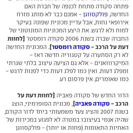
פתחה סקודה מתחת לכנפה של חברת האם
החדשה,
פולקסווגן
- אמנם כבר לא מותג מזרח
אירופאי נחות, אבל עדיין מכונית שפונה בעיקר
למוח ולא לרגש. את היצע המכוניות המונוטוני של
[לחוות
החברה שברה בשנת 2006 סקודה רומסטר
דעת על הרכב -
סקודה רומסטר
]
. המכונית החדשה
לא רק הסתערה על קטגוריה חדשה דאז -
המיקרווואנים - אלא גם הציעה עיצוב בלתי שגרתי
ומפלג דעות. ואין כמו לפלג דעות כדי לפנות לרגש -
כמו שאומרים, אין פרסום רע.
[לחוות דעת על
הדור החדש של סקודה פאביה
הרכב -
סקודה פאביה
]
, מכונית הסופרמיני, הוצג
בשנת 2007 והציג צעד משמעותי ביחד לדור הקודם,
שהיה אנמי בעיצובו במטרה לא לפגוע במכירות של
האחיות התאומות (פחות או יותר) - פולקסווגן