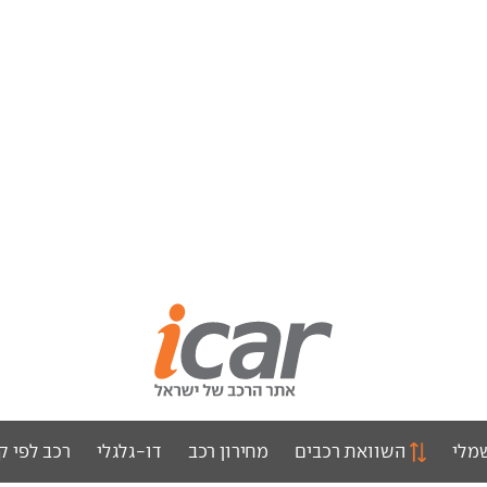
מלי
השוואת רכבים
מחירון רכב
דו-גלגלי
רכב לפי ק