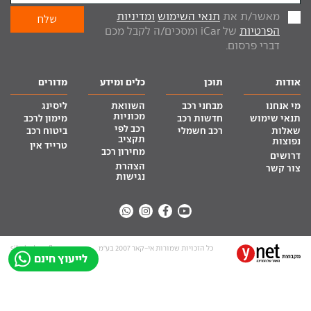
מאשר/ת את
תנאי השימוש
ומדיניות
הפרטיות
של iCar ומסכים/ה לקבל מכם
דברי פרסום.
אודות
תוכן
כלים ומידע
מדורים
מי אנחנו
מבחני רכב
השוואת
ליסינג
מכוניות
תנאי שימוש
חדשות רכב
מימון לרכב
רכב לפי
שאלות
רכב חשמלי
ביטוח רכב
תקציב
נפוצות
טרייד אין
מחירון רכב
דרושים
הצהרת
צור קשר
נגישות
כל הזכויות שמורות אי-קאר 2007 בע”מ
site by tq.soft
לייעוץ חינם