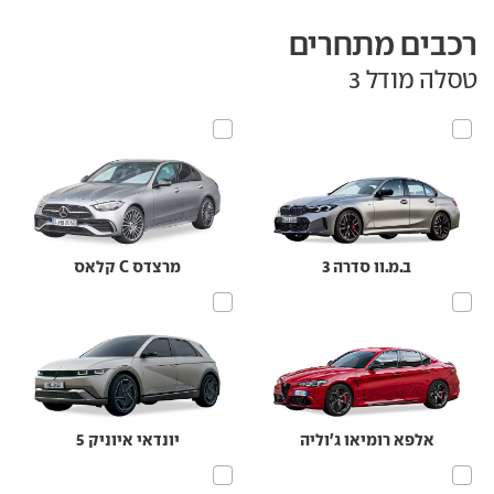
רכבים מתחרים
טסלה מודל 3
ב.מ.וו סדרה 3
מרצדס C קלאס
אלפא רומיאו ג'וליה
יונדאי איוניק 5