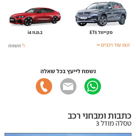
סקייוול ET5
ב.מ.וו i4
הצג עוד רכבים
השווה
נשמח לייעץ בכל שאלה
כתבות ומבחני רכב
טסלה מודל 3