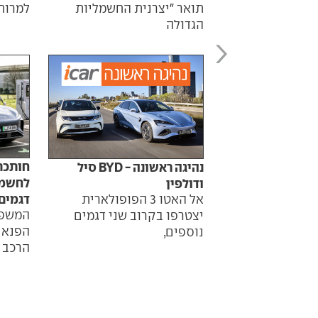
למרות
תואר "יצרנית החשמליות
הגדולה
חותכת
נהיגה ראשונה - BYD סיל
ודולפין
דגמים
אל האטו 3 הפופולארית
המשפח
יצטרפו בקרוב שני דגמים
נוספים,
הרכב