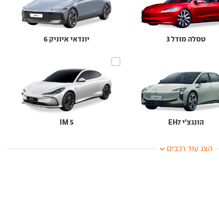
טסלה מודל 3
יונדאי איוניק 6
הונגצ'י EH7
IM 5
הצג עוד רכבים