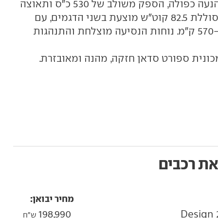
למאה קמ"ש, או עם צמד מנועים, הנעה כפולה, הספק משולב של 530 כ"ס ותאוצה
של 3.8 שניות בלבד מאפס למאה. סוללת 82.5 קוט"ש מוצעת בשני הדגמים, עם
טווח נסיעה מוצהר שנע בין 520 ל-570 ק"מ. נוחות הנסיעה מוצלחת והתנהגות
ת רכבים
מחיר יבואן:
198,990
ש"ח