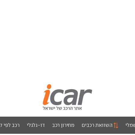
מלי
השוואת רכבים
מחירון רכב
דו-גלגלי
רכב לפי ק