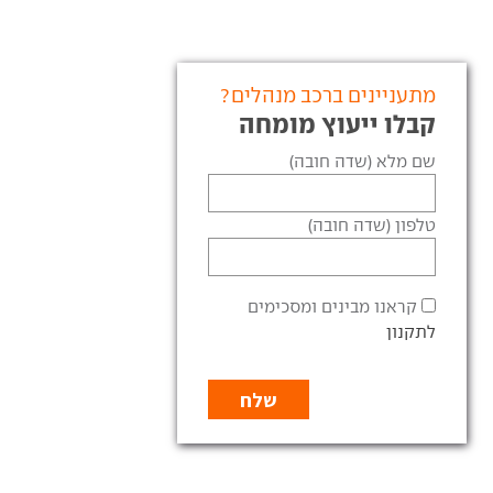
מתעניינים ברכב מנהלים?
קבלו ייעוץ מומחה
שם מלא (שדה חובה)
טלפון (שדה חובה)
קראנו מבינים ומסכימים
לתקנון
ט בשקט, מתחת לרדאר:
זו כבר לא הפתעה - הסיניות
שה
שוב מככבות במבחני הריסוק
BYD החלה לשווק כאן את
איגוד הבטיחות האירופי
ל לאחר שעברה מתיחת
העניק שוב מחמאות ליצרנים