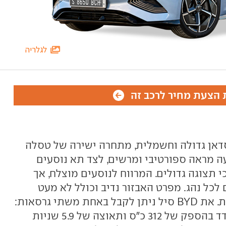
לגלריה
הצעת מחיר לרכב זה
משפחתית סדאן גדולה וחשמלית, מתחרה ישירה של טסלה
 איוניק 6. היא מציעה מראה ספורטיבי ומרשים, לצד תא נוסעים
 תצוגה גדולים. המרווח לנוסעים מוצלח, אך
כל נהג. מפרט האבזור נדיב וכולל לא מעט
פיצ'רים, לצד מערכות בטיחות רבות. את BYD סיל ניתן לקבל באחת משתי גרסאות:
עם הנעה אחורית, מנוע חשמלי בודד בהספק של 312 כ"ס ותאוצה של 5.9 שניות