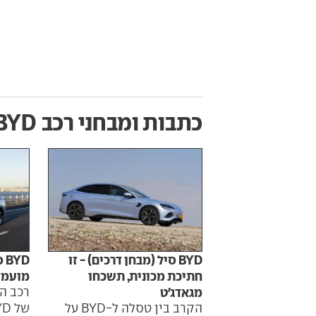
כתבות ומבחני רכב
BYD סי
BYD סיל (מבחן דרכים) - זו
מועמד
חתיכת מכונית, תשכחו
רכב ה
מגאדג'ט
הקרב בין טסלה ל-BYD על