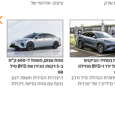
 שרק
פנים
עיצוב-אירופי של
 במחיר: הביקוש
טווח עצום, חשמל ל-400 ק"מ
לחשמל ירד ו-BYD מוזילה
ב-5 דקות: הכירו את BYD סיל
08
תית הגדולה סיל ורכב
היצרנית הסינית חשפה דגם
הפנאי סיליון 7 של יצרנית
נוסף עם טווח נסיעה ויכולת