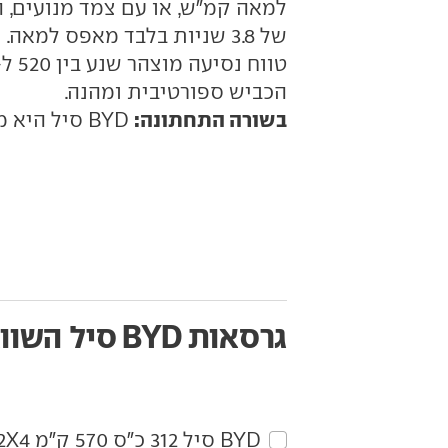
הכביש ספורטיבית ומהנה.
בשורה התחתונה:
BYD סיל היא מכונית ספורט סדאן חזקה, מהנה ומאובזרת.
גרסאות BYD סיל
השווא
BYD‏ סיל‏ 312 כ"ס 570 ק"מ Design 2X4