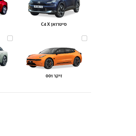
סיטרואן C4 X
זיקר 001