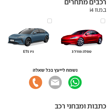
רכבים מתחרים
ב.מ.וו i4
טסלה מודל 3
ניו ET5
נשמח לייעץ בכל שאלה
כתבות ומבחני רכב