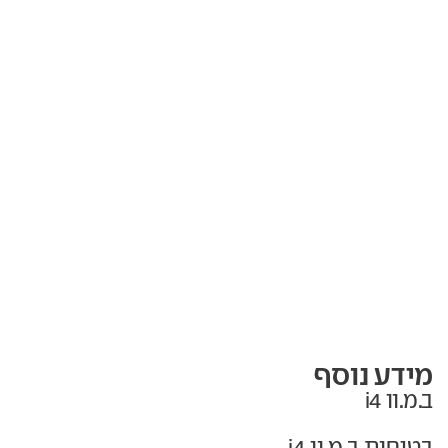
מידע נוסף
ב.מ.וו i4
בטיחות ב.מ.וו i4