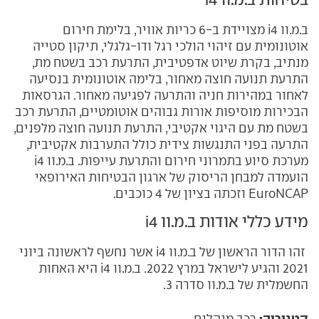
ב.מ.וו i4 מצויידת ב-6 כריות אוויר, בלימת חירום
אוטונומית עם זיהוי הולכי רגל ודו-גלגלי, תיקון סטייה
מנתיב, בקרת שיוט אדפטיבית, התרעת רכב בשטח מת,
התרעת תנועה חוצה מאחור, בלימה אוטונומית בנסיעה
לאחור במהירות חניה והתרעה לפגיעה מאחור. הגרסאות
הבכירות מוסיפות אורות גבוהים אוטומטיים, התרעת רכב
בשטח מת עם היגוי אקטיבי, התרעת תנועה חוצה מלפנים,
התרעה בפני התנגשות צידית כולל התערבות אקטיבית,
מערכת סיוע בתמרוני חירום והתרעת עייפות. ב.מ.וו i4
הועמדה למבחן הריסוק של ארגון הבטיחות האירופאי
EuroNCAP וזכתה בציון של 4 כוכבים.
מידע כללי אודות ב.מ.וו i4
זהו הדור הראשון של ב.מ.וו i4 אשר נחשף לראשונה ביוני
2021 והגיע לישראל במרץ 2022. ב.מ.וו i4 היא האחות
החשמלית של ב.מ.וו סדרה 3.
קטגוריה:
רכב מנהלים