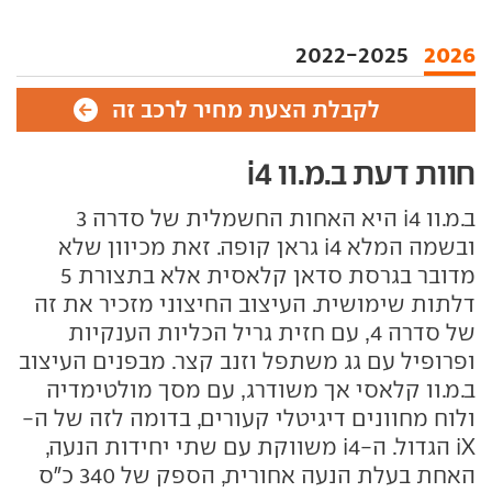
2022-2025
2026
לקבלת הצעת מחיר לרכב זה
חוות דעת ב.מ.וו i4
ב.מ.וו i4 היא האחות החשמלית של סדרה 3
ובשמה המלא i4 גראן קופה. זאת מכיוון שלא
מדובר בגרסת סדאן קלאסית אלא בתצורת 5
דלתות שימושית. העיצוב החיצוני מזכיר את זה
של סדרה 4, עם חזית גריל הכליות הענקיות
ופרופיל עם גג משתפל וזנב קצר. מבפנים העיצוב
ב.מ.וו קלאסי אך משודרג, עם מסך מולטימדיה
ולוח מחוונים דיגיטלי קעורים, בדומה לזה של ה-
iX הגדול. ה-i4 משווקת עם שתי יחידות הנעה,
האחת בעלת הנעה אחורית, הספק של 340 כ"ס