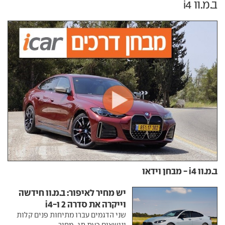
ב.מ.וו i4
ב.מ.וו i4 - מבחן וידאו
יש מחיר לאיפור: ב.מ.וו חידשה
וייקרה את סדרה 2 ו-i4
שני הדגמים עברו מתיחות פנים קלות
ונושאים כעת תג-מחיר