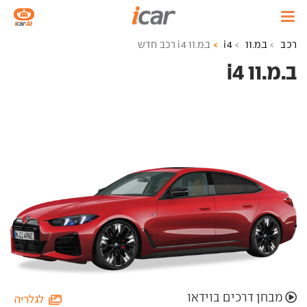
רכב
ב.מ.וו
i4
ב.מ.וו i4 רכב חדש
ב.מ.וו i4 ‏
מבחן דרכים בוידאו
לגלריה