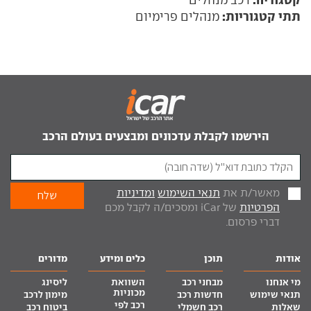
תתי קטגוריות:
מנהלים פרימיום
הירשמו לקבלת עדכונים ומבצעים בעולם הרכב
מאשר/ת את
תנאי השימוש
ומדיניות
הפרטיות
של iCar ומסכים/ה לקבל מכם
דברי פרסום.
אודות
תוכן
כלים ומידע
מדורים
מי אנחנו
מבחני רכב
השוואת
ליסינג
מכוניות
תנאי שימוש
חדשות רכב
מימון לרכב
רכב לפי
שאלות
רכב חשמלי
ביטוח רכב