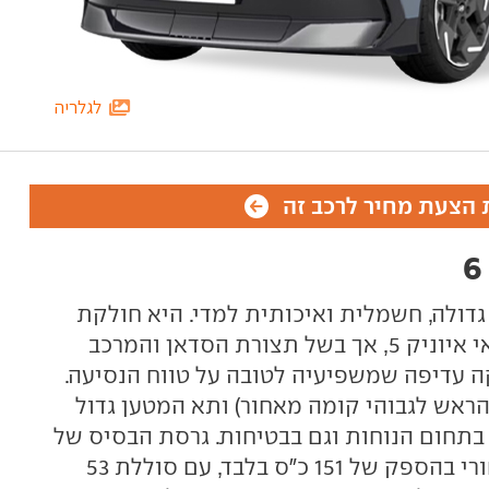
לגלריה
הצעת מחיר לרכב זה
כונית סדאן גדולה, חשמלית ואיכותית למדי. היא חולקת
פלטפורמה ורכיבים רבים עם יונדאי איוניק 5, אך בשל תצורת הסדאן והמרכב
קה עדיפה שמשפיעיה לטובה על טווח הנסיעה.
הראש לגבוהי קומה מאחור) ותא המטען גדול
 בתחום הנוחות וגם בבטיחות. גרסת הבסיס של
יונדאי איוניק 6 מצוידת במנוע אחורי בהספק של 151 כ"ס בלבד, עם סוללת 53