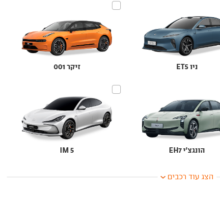
ניו ET5
זיקר 001
הונגצ'י EH7
IM 5
הצג עוד רכבים