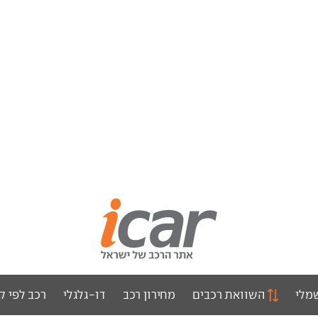
מלי
השוואת רכבים
מחירון רכב
דו-גלגלי
רכב לפי ק