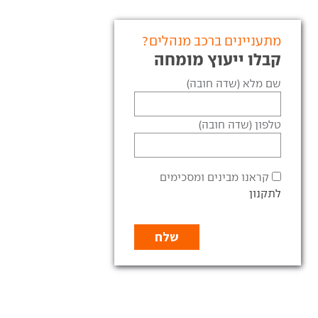
מתעניינים ברכב מנהלים?
קבלו ייעוץ מומחה
שם מלא (שדה חובה)
טלפון (שדה חובה)
קראנו מבינים ומסכימים
לתקנון
יונדאי איוניק 6 מתחדשת, וגם
בדרך ל-N: יונדאי חשפה איוניק
הספורטיבית בדרך