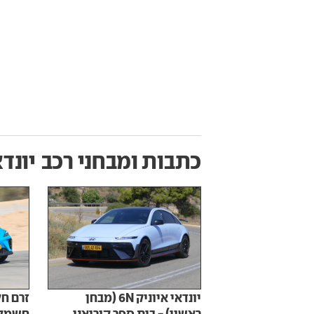
כתבות ומבחני רכב
יונדא
יונדאי איוניק 6N (מבחן
זרם חל
ראשון) - בית ספר קוריאני
חשמלי