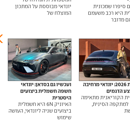
ם סיפרו שמכונית
יונדאי מבוססת על המתכון
המש
ת היא רכב משעמם
המוצלח של
יונד
ם מדובר
ספו
לקראת 2026: יונדאי מרחיבה
ועכשיו גם בסדאן: יונדאי
איוניק 6 נוח
צע הדגמים
חשפה חשמלית ביצועים
המש
ית הקוריאנית מתאימה
היסטרית
יונד
 למתקפה הסינית,
האיוניק 6N היא חשמלית
מזה
ת
ביצועים שניה ליונדאי, העושה
שימוש