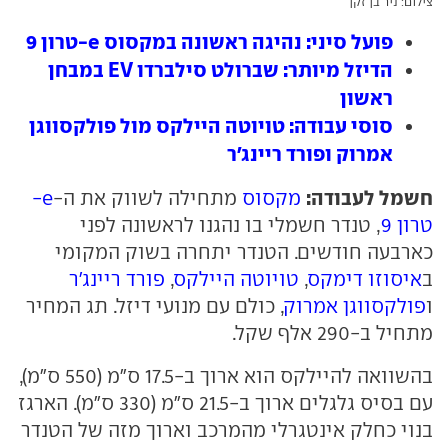
צילום: ניר בן זקן
פועל סיני: נהיגה ראשונה במקסוס e-טרון 9
הדיזל מיותר: שברולט סילברדו EV במבחן
ראשון
סוסי עבודה: טויוטה היילקס מול פולקסווגן
אמרוק ופורד ריינג'ר
חשמל לעבודה:
מקסוס
מתחילה לשווק את ה-
e-
טרון 9
, טנדר חשמלי בו נהגנו לראשונה לפני
כארבעה חודשים. הטנדר יתחרה בשוק המקומי
ב
איסוזו דימקס
,
טויוטה היילקס
,
פורד ריינג'ר
ו
פולקסווגן אמרוק
, כולם עם מנועי דיזל. תג המחיר
מתחיל ב-290 אלף שקל.
בהשוואה להיילקס הוא ארוך ב-17.5 ס"מ (550 ס"מ),
עם בסיס גלגלים ארוך ב-21.5 ס"מ (330 ס"מ). הארגז
בנוי כחלק אינטגרלי מהמרכב וארוך מזה של הטנדר