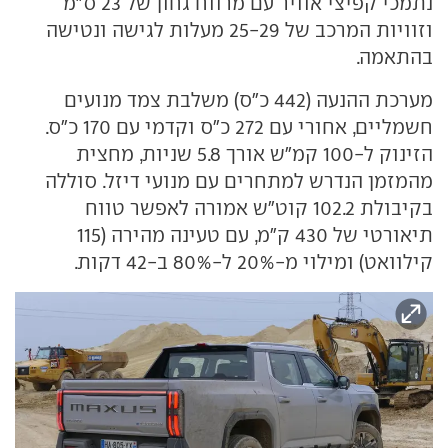
נתמכי קפיצי אוויר עם מרווח גחון של 23 ס"מ
וזוויות המרכב של 25-29 מעלות לגישה ונטישה
בהתאמה.
מערכת ההנעה (442 כ"ס) משלבת צמד מנועים
חשמליים, אחורי עם 272 כ"ס וקדמי עם 170 כ"ס.
הזינוק ל-100 קמ"ש אורך 5.8 שניות, מחצית
מהמזמן הנדרש למתחרים עם מנועי דיזל. סוללה
בקיבולת 102.2 קוט"ש אמורה לאפשר טווח
תיאורטי של 430 ק"מ, עם טעינה מהירה (115
קילוואט) ומילוי מ-20% ל-80% ב-42 דקות.