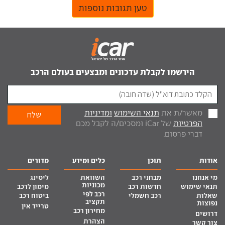
טען תגובות נוספות
הירשמו לקבלת עדכונים ומבצעים בעולם הרכב
מאשר/ת את
תנאי השימוש
ומדיניות
הפרטיות
של iCar ומסכים/ה לקבל מכם
דברי פרסום.
אודות
תוכן
כלים ומידע
מדורים
מי אנחנו
מבחני רכב
השוואת
ליסינג
מכוניות
תנאי שימוש
חדשות רכב
מימון לרכב
רכב לפי
שאלות
רכב חשמלי
ביטוח רכב
תקציב
נפוצות
טרייד אין
מחירון רכב
דרושים
הצהרת
צור קשר