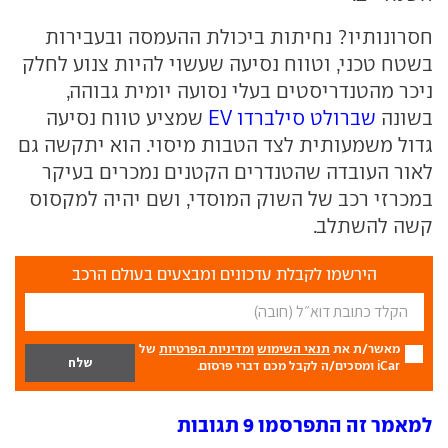
חסרונותיו? נחיתות ביכולת ההעמסה ובעבירות
בשטח טכני, וטווח נסיעה שעשוי להיות צנוע לחלק
ניכר מהטנדריסטים בעלי נסועה יומית גבוהה,
בשונה
שברולט סילברדו EV
שמציע טווח נסיעה
גדול משמעותית לצד הטבות מיסוי. הוא יתקשה גם
לאור העובדה שהטנדרים הקטנים נמכרים בעיקר
במכרזי רכב של השוק המוסדי, ושם יהיה למקסוס
קשה להשתלב.
הירשמו לקבלת עדכונים ומבצעים בעולם הרכב
מאשר/ת את
תנאי השימוש
ומדיניות הפרטיות
של
iCar ומסכים/ה לקבל מכם דברי פרסום.
למאמר זה התפרסמו 9 תגובות