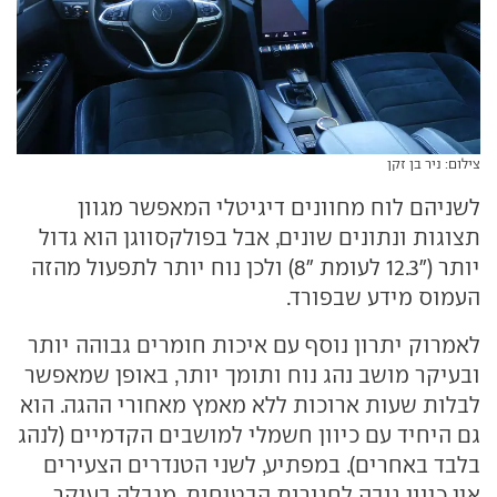
צילום: ניר בן זקן
לשניהם לוח מחוונים דיגיטלי המאפשר מגוון
תצוגות ונתונים שונים, אבל בפולקסווגן הוא גדול
יותר ("12.3 לעומת "8) ולכן נוח יותר לתפעול מהזה
העמוס מידע שבפורד.
לאמרוק יתרון נוסף עם איכות חומרים גבוהה יותר
ובעיקר מושב נהג נוח ותומך יותר, באופן שמאפשר
לבלות שעות ארוכות ללא מאמץ מאחורי ההגה. הוא
גם היחיד עם כיוון חשמלי למושבים הקדמיים (לנהג
בלבד באחרים). במפתיע, לשני הטנדרים הצעירים
אין כיוון גובה לחגורות הבטיחות, מגבלה בעיקר