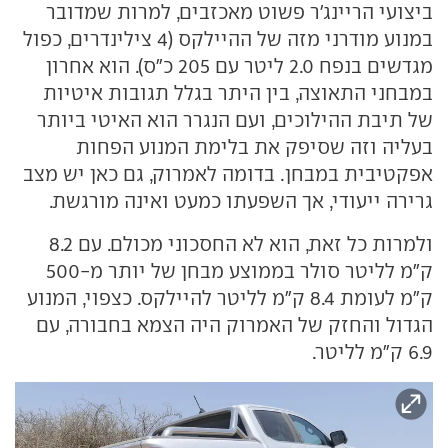
ביצועי הריינג'ר פשוט מאכזבים, למרות שמדובר
במנוע מודרני מזה של ההיילקס (4 צילינדרים, כפול
מגדשים בנפח 2.0 ליטר עם 205 כ"ס). הוא אחרון
במבחני התאוצה, בין היתר בגלל תגובות איטיות
של תיבת ההילוכים, ועם הנגרר הוא האיטי ביותר
בעליה וזה שסיפק את בלימת המנוע הפחות
אפקטיבית במבחן. בדומה לאמרוק, גם כאן יש מצב
גרירה ייעודי, אך השפעתו כמעט ואינה מורגשת.
ולמרות כל זאת, הוא לא החסכוני מכולם. עם 8.2
ק"מ לליטר סולר בממוצע מבחן של יותר מ-500
ק"מ לעומת 8.4 ק"מ לליטר להיילקס. כצפוי, המנוע
הגדול והחזק של האמרוק היה הצמא בחבורה, עם
6.9 ק"מ לליטר.