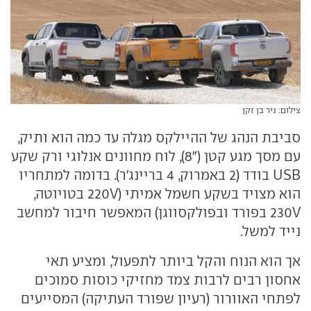
צילום: ניר בן זקן
סביבת הנהג של ההיילקס מגלה עד כמה הוא ותיק,
עם מסך מגע קטן ("8), לוח מחוונים אנלוגי ורק שקע
USB בודד (2 באמרוק, 4 בריינג'ר). בדומה למתחריו
הוא מצויד בשקע חשמל אמיתי (220V בטויוטה,
230V בפורד ובפולקסווגן) המאפשר חיבור למחשב
נייד למשל.
אך הוא הנוח והקל ביותר לתפעול, ומציע תאי
אחסון רבים לרבות צמד מחזיקי כוסות סמוכים
לפתחי האוורור (רעיון שפורד העתיקה) המסייעים