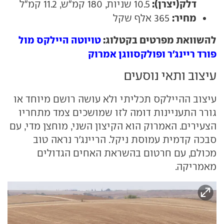
דלק(יצרן):
10.5 שניות, 180 קמ"ש, 11.2 קמ"ל
מחיר:
365 אלף שקל
להשוואת מפרטים בקטלוג:
טויוטה היילקס מול
פורד ריינג'ר ופולקסווגן אמרוק
עיצוב ותאי נוסעים
עיצוב ההיילקס תכליתי ולא עושה רושם מיוחד או
גורר התעניינות דומה לזו שמושכים צמד מתחריו
הצעירים. האמרוק הוא הקיצון השני, מוחצן מדי, עם
סבכה קדמית עמוסת ניקל. הריינג'ר נראה טוב
מכולם, עם חרטום בהשראת האחים הגדולים
מאמריקה.