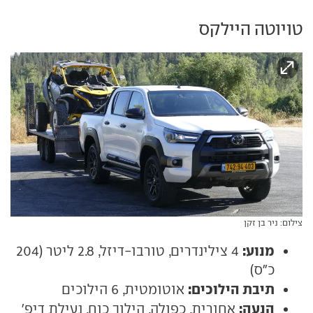
טויוטה היילקס
צילום: ניר בן זקן
מנוע:
4 צילינדרים, טורבו-דיזל, 2.8 ליטר (204
כ"ס)
תיבת הילוכים:
אוטומטית, 6 הילוכים
הנעה:
אחורית, כפולה, הילוך כוח, נעילת דיפ'