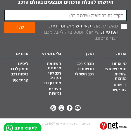
הירשמו לקבלת עדכונים ומבצעים בעולם הרכב
מאשר/ת את
תנאי השימוש
ומדיניות
הפרטיות
של iCar ומסכים/ה לקבל מכם
דברי פרסום.
אודות
תוכן
כלים ומידע
מדורים
מי אנחנו
מבחני רכב
השוואת
ליסינג
מכוניות
תנאי שימוש
חדשות רכב
מימון לרכב
רכב לפי
שאלות
רכב חשמלי
ביטוח רכב
תקציב
נפוצות
טרייד אין
מחירון רכב
דרושים
הצהרת
צור קשר
נגישות
כל הזכויות שמורות אי-קאר 2007 בע”מ
site by tq.soft
לייעוץ חינם