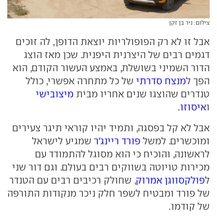
צילום: ניר בן זקן
אבל זו לא רק הפופולריות יוצאת הדופן, לה זוכים
דגמים רבים של היצרנית היפנית. שכן מאז הוצג
הדור השמיני בשושלת, באמצע העשור הקודם, הוא
הפך ל
מנצח סדרתי
של כל מתחרה אפשרי, כולל
טנדרים שהוצגו שנים אחריו מבית
מיצובישי
ו
איסוזו
.
אבל לא קל בפסגה, ותמיד יהיו קוראי תיגר צעירים
ומוכשרים. למשל
פורד ריינג'ר
שמגיע לישראל
לראשונה, והוכיח כי הוא מסוגל להתמודד עם
מכירות טויוטה בשווקים רבים בעולם. וגם דור שני
ל
פולקסווגן אמרוק
, שחולק רכיבים רבים עם הטנדר
של פורד ומבטיח לשפר חלק ניכר מנקודות התורפה
של קודמו.