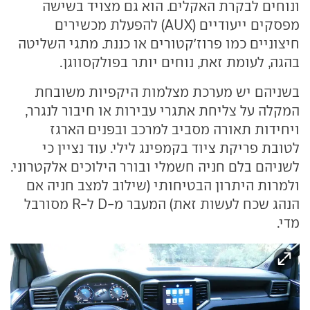
ונוחים לבקרת האקלים. הוא גם מצויד בשישה
מפסקים ייעודיים (AUX) להפעלת מכשירים
חיצוניים כמו פרוז'קטורים או כננת. מתגי השליטה
בהגה, לעומת זאת, נוחים יותר בפולקסווגן.
בשניהם יש מערכת מצלמות היקפיות משובחת
המקלה על צליחת אתגרי עבירות או חיבור לנגרר,
ויחידות תאורה מסביב למרכב ובפנים הארגז
לטובת פריקת ציוד בקמפינג לילי. עוד נציין כי
לשניהם בלם חניה חשמלי ובורר הילוכים אלקטרוני.
ולמרות היתרון הבטיחותי (שילוב למצב חניה אם
הנהג שכח לעשות זאת) המעבר מ-D ל-R מסורבל
מדי.