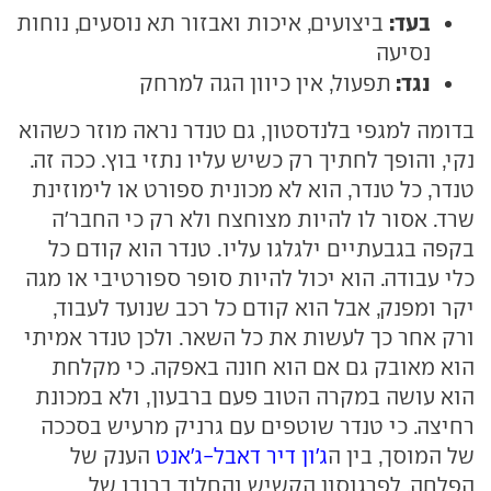
בעד:
ביצועים, איכות ואבזור תא נוסעים, נוחות
נסיעה
נגד:
תפעול, אין כיוון הגה למרחק
בדומה למגפי בלנדסטון, גם טנדר נראה מוזר כשהוא
נקי, והופך לחתיך רק כשיש עליו נתזי בוץ. ככה זה.
טנדר, כל טנדר, הוא לא מכונית ספורט או לימוזינת
שרד. אסור לו להיות מצוחצח ולא רק כי החבר'ה
בקפה בגבעתיים ילגלגו עליו. טנדר הוא קודם כל
כלי עבודה. הוא יכול להיות סופר ספורטיבי או מגה
יקר ומפנק, אבל הוא קודם כל רכב שנועד לעבוד,
ורק אחר כך לעשות את כל השאר. ולכן טנדר אמיתי
הוא מאובק גם אם הוא חונה באפקה. כי מקלחת
הוא עושה במקרה הטוב פעם ברבעון, ולא במכונת
רחיצה. כי טנדר שוטפים עם גרניק מרעיש בסככה
של המוסך, בין ה
ג'ון דיר דאבל-ג'אנט
הענק של
הפלחה, לפרגוסון הקשיש והחלוד ברובו של