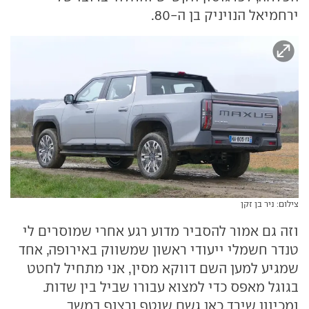
ירחמיאל הנויניק בן ה-80.
צילום: ניר בן זקן
וזה גם אמור להסביר מדוע רגע אחרי שמוסרים לי
טנדר חשמלי ייעודי ראשון שמשווק באירופה, אחד
שמגיע למען השם דווקא מסין, אני מתחיל לחטט
בגוגל מאפס כדי למצוא עבורו שביל בין שדות.
ומכיוון שירד כאן גשם שוטף ורצוף במשך