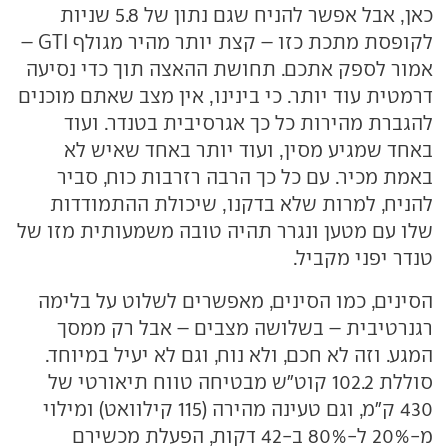
כאן, אבל אפשר להניח שגם נתון של 5.8 שניות
לקופסת מתכת כזו – קצת יותר מהיר מגולף GTI –
אמור לספק אתכם. תחושת ההאצה תוך כדי נסיעה
דרמטית עוד יותר. כי בינינו, אין מצב שאתם מוכנים
להגברת מהירות כל כך אגרסיבית בטנדר. ועוד
באחד שמגיע מסין, ועוד יותר באחד שאיש לא
באמת מכיר. עם כל כך הרבה רזרבות כוח, סביר
להניח, למרות שלא בדקנו, שיכולת ההתמודדות
שלו עם מטען ונגרר תהיה טובה משמעותית מזו של
טנדר יפני מקביל.
הסינים, כמו הסינים, מאפשרים לשלוט על בלימה
רגנרטיבית – בשלושה מצבים – אבל רק ממסך
המגע. וזה לא חכם, ולא נוח, וגם לא יעיל במיוחד.
סוללת 102.2 קוט"ש מבטיחה טווח תיאורטי של
430 ק"מ, וגם טעינה מהירה (115 קילוואט) ומילוי
מ-20% ל-80% ב-42 דקות, הפעלת מכשירם