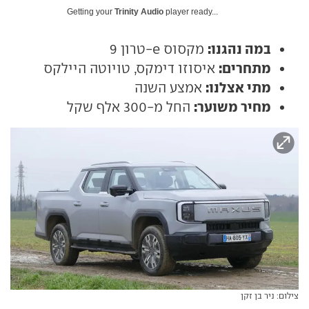
Getting your
Trinity Audio
player ready...
במה נהגנו:
מקסוס e-טרון 9
מתחרים:
איסוזו דימקס, טויוטה היילקס
מתי אצלנו:
אמצע השנה
מחיר משוער:
החל מ-300 אלף שקל
צילום: ניר בן זקן