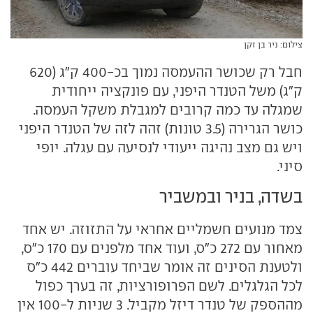
צילום: ניר בן זקן
חבל רק שכושר ההעמסה נמוך בכ-400 ק"ג (620
ק"ג) משל הטנדר היפני, עם פונקציה ייחודית
שמגלה עד כמה קרובים למגבלת משקל העמסה.
כושר הגרירה (3.5 טונות) זהה לזה של הטנדר היפני
ויש גם מצב נהיגה ייעודי לנסיעה עם עגלה. יופי
סיני.
בשדה, בניר ובמשביר
צמד מנועים חשמליים אחראי על התזוזה. יש אחד
מאחור עם 272 כ"ס, ועוד אחד מלפנים עם 170 כ"ס,
ולטענת הסינים זה אומר שביחד עוברים 442 כ"ס
לכל הגלגלים. לשם הפרופורציות, זה בערך כפול
מההספק של טנדר דיזל מקביל. 3 שניות ל-100 אין