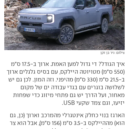
צילום: ניר בן זקן
איך הגודל? די גדול למען האמת. ארוך ב-17.5 ס"מ
(550 ס"מ) מטויוטה היילקס, עם בסיס גלגלים ארוך
ב-21.5 ס"מ (330 ס"מ) מהיפני. וזה המון. לכן גם יש
לשלושה בוגרים עם בגדי עבודה ים של מקום
מאחור, ועל הדרך יש גם פתחי מיזוג כדי שפחות
יזיעו, וגם צמד שקעי USB.
הארגז בנוי כחלק אינטגרלי מהמרכב וארוך (כן, גם
הוא) מההיילקס ב-3.5 ס"מ (156 ס"מ), אבל הוא צר