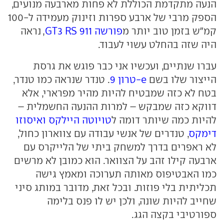
הנעה מתקדמת הכוללת לא פחות מארבעה מנועים,
הספק מרבי של ארבע ספרות וזינוק מעמידה ל-100
קמ"ש בזמן טוב יותר מ
פורשה 911 GT3 RS
, נראה
היה שזה בהחלט עשוי לעבוד.
עברו שנתיים, ועכשיו אני כבר פוגש את גרסת
הייצור שלו בשם
e-טרון 9
. טנדר שנראה כמו טנדר,
בטח לא כזה שמבטיח להיות מהיר מפרארי, אלא
דווקא כזה שמבקש – למרות ההנעה החשמלית –
להיות כמה שיותר דומה ל
טויוטה היילקס ואיסוזו
דימקס
, טנדרים של אנשי עבודה עם צווארון כחול,
לא ראפרים בדרך למשחק ביתי של הלייקרס עם
ארבעה קילו זהב על הצוואר. הוא כמובן לא מרשים
כמו האבטיפוס מאותה תערוכה ומאמץ גישה
תכליתית בלי פוזות. ובכל זאת, מדובר במותג סיני
שחייב להיות שונה, ולכן יש לו פנס בלימה
ספורטיבי בקצה הגג.