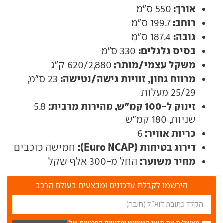
אורך:
550 ס"מ
רוחב:
199.7 ס"מ
גובה:
187.4 ס"מ
בסיס גלגלים:
330 ס"מ
משקל עצמי/מותר:
620/2,880 ק"ג
מרווח גחון, זוויות גישה/נטישה:
23 ס"מ,
25/29 מעלות
זינוק ל-100 קמ"ש, מהירות מרבית:
5.8
שניות, 180 קמ"ש
כריות אוויר:
6
דירוג בטיחות (Euro NCAP):
חמישה כוכבים
מחיר משוער:
החל מ-300 אלף שקל
הירשמו לקבלת עדכונים ומבצעים בעולם הרכב
מאשר/ת את
תנאי השימוש
ומדיניות הפרטיות
של