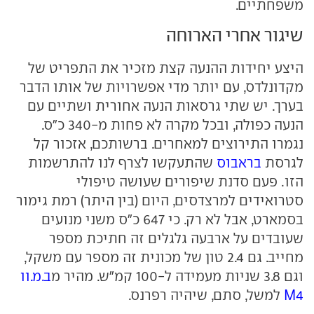
משפחתיים.
שיגור אחרי הארוחה
היצע יחידות ההנעה קצת מזכיר את התפריט של
מקדונלדס, עם יותר מדי אפשרויות של אותו הדבר
בערך. יש שתי גרסאות הנעה אחורית ושתיים עם
הנעה כפולה, ובכל מקרה לא פחות מ-340 כ"ס.
נגמרו התירוצים למאחרים. ברשותכם, אזכור קל
לגרסת
בראבוס
שהתעקשו לצרף לנו להתרשמות
הזו. פעם סדנת שיפורים שעושה טיפולי
סטרואידים למרצדסים, היום (בין היתר) רמת גימור
בסמארט, אבל לא רק. כי 647 כ"ס משני מנועים
שעובדים על ארבעה גלגלים זה חתיכת מספר
מחייב. גם 2.4 טון של מכונית זה מספר עם משקל,
וגם 3.8 שניות מעמידה ל-100 קמ"ש. מהיר מ
ב.מ.וו
M4
למשל, סתם, שיהיה רפרנס.