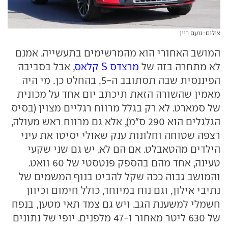
צילום: נועם ריין
המושב האחורי הוא מהמרשימים בתעשייה. אמנם
לא מתחרה בזה של
מרצדס S קלאס
, אבל בסביבה
הפיננסית שבה תסתובב ה-5, בהחלט כן. מי היה
מאמין שהשורה הזאת תיכתב יום אחד על מכונית
של סמארט. לא רק בגלל מרווח רגליים מצוין (בסיס
הגלגלים הוא 290 ס"מ), אלא גם מרווח ראש מעולה,
רצפה שטוחה וחלונות ענק שאולי יסיטו את עיני
הילדים מהטאבלט. אם הם לא, יש גם שני שקעי
טעינה, אחד מהם בהספק פנטסטי של 60 וואט.
והמושב גבוה ככה שקל להביט בנוף המשמים של
נתיבי אילון, וגם נוח במיוחד, כולל חימום וכיוון
חשמלי למשענת הגב. ויש גם צמד תאי מטען, בנפח
של 630 ליטר מאחור ו-47 מלפנים. יופי של נתונים