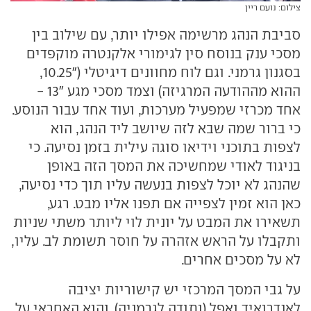
צילום: נועם ריין
סביבת הנהג מרשימה אפילו יותר, עם שילוב בין
מסכי ענק בנוסח סין לגימורי אלקנטרה מוקפדים
בסגנון גרמני. וגם לוח מחוונים דיגיטלי ("10.25,
ההוא מההודעה המרגיזה) וצמד מסכי מגע "13 -
אחד מכרזי שמפעיל מערכות, ועוד אחד עבור הנוסע.
כי ברור שמה שבא לזה שיושב ליד הנהג, הוא
לצפות בתוכני וידיאו סוגה עילית בזמן נסיעה. כי
בניגוד לאודי שמחשיכה את המסך הזה באופן
שהנהג לא יוכל לצפות בנעשה עליו תוך כדי נסיעה,
כאן הוא זמין לצפייה אם תפנו אליו מבט. רגע,
תשאירו את המבט על יונית לוי ליותר משתי שניות
ותקבלו על הראש אזהרה על חוסר תשומת לב. עליו,
לא על מסכים אחרים.
על גבי המסך המרכזי יש קישוריות יציבה
לאנדרואיד ואפל (ותודה לגרמניה), והוא האחראי על