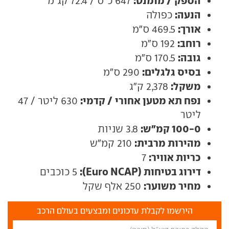
הספק / מומנט:
647 כ"ס / 72.4 קג"מ
הנעה:
כפולה
אורך:
469.5 ס"מ
רוחב:
192 ס"מ
גובה:
170.5 ס"מ
בסיס גלגלים:
290 ס"מ
משקל:
2,378 ק"ג
נפח תא מטען אחורי / קדמי:
630 ליטר / 47
ליטר
100-0 קמ"ש:
3.8 שניות
מהירות מרבית:
210 קמ"ש
כריות אוויר:
7
דירוג בטיחות (Euro NCAP):
5 כוכבים
מחיר משוער:
250 אלף שקל
הירשמו לקבלת עדכונים ומבצעים בעולם הרכב