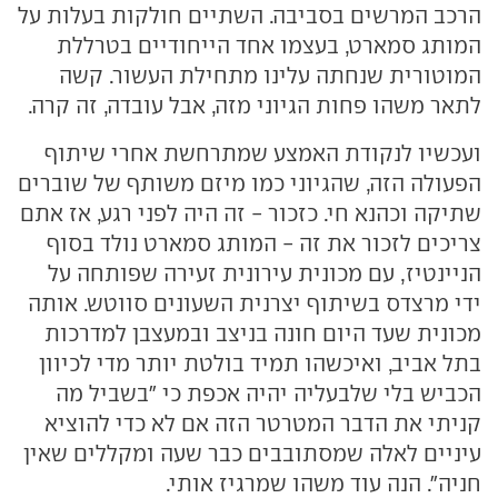
הרכב המרשים בסביבה. השתיים חולקות בעלות על
המותג סמארט, בעצמו אחד הייחודיים בטרללת
המוטורית שנחתה עלינו מתחילת העשור. קשה
לתאר משהו פחות הגיוני מזה, אבל עובדה, זה קרה.
ועכשיו לנקודת האמצע שמתרחשת אחרי שיתוף
הפעולה הזה, שהגיוני כמו מיזם משותף של שוברים
שתיקה וכהנא חי. כזכור - זה היה לפני רגע, אז אתם
צריכים לזכור את זה - המותג סמארט נולד בסוף
הניינטיז, עם מכונית עירונית זעירה שפותחה על
ידי מרצדס בשיתוף יצרנית השעונים סווטש. אותה
מכונית שעד היום חונה בניצב ובמעצבן למדרכות
בתל אביב, ואיכשהו תמיד בולטת יותר מדי לכיוון
הכביש בלי שלבעליה יהיה אכפת כי "בשביל מה
קניתי את הדבר המטרטר הזה אם לא כדי להוציא
עיניים לאלה שמסתובבים כבר שעה ומקללים שאין
חניה". הנה עוד משהו שמרגיז אותי.