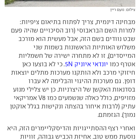
צילום: נועם ריין
מבחינה דינמית, צריך לפתוח בתיאום ציפיות:
למרות השם הבראבוסי (רוב הסיכויים שהיה פעם
שבט נוודים בשם הזה, אבל מעשית הוא מורכב
משלוש האותיות הראשונות בשמות שני
המייסדים), זו לא מתחרה ישירה של חשמליות
אטרף כמו
יונדאי איוניק 5N
. כי לא בוצעו כאן
חיזוקי מרכב ולא הותקנו מערכות מתלים יוצאות
דופן. גם מערכות ההיגוי והבלימה לא עברו
בסדנאות האקשן של היצרניות. כן יש צלילי מנוע
מזויפים, כולל כאלה שנשמעים כמו V8 אמריקאי
עתיק (לרבות איחור בהצתה ונקישות בגלל אוקטן
נמוך). הגזמתם.
ואחרי רצף ההסתייגויות והדיסקליימרים הזה, היא
נוסעת ממש טוב. אחיזת הכביש גבוהה, זוויות