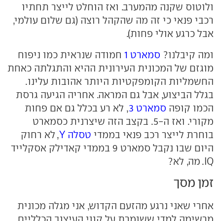
ולוטוס שקנה מהמערב. ואז הוחלט לייצר תחתיו
רכבי פנאי כי זה מה שהקהל רוצה (גם שלום עולמי,
אבל כרגע אולי פחות).
ומה קיבלנו?
סמארט 1
חמודה שנראית כמו ניפוח
מוגזם של המכונית העירונית ההיא והתגלתה כאחת
החשמליות הקומפקטיות היותר אהובות עלינו.
בגלל הביצוע, אבל גם המראה. אחריה הגיעה גרסת
הכמו קופה
סמארט 3
, לא רע בכלל גם אם פחות
מקורי. ואז ה-5. בקצב הזה שיצרנית כסמארט
בוחרת לייצר רכב פנאי בממדי
טסלה Y
, לא רחוק
היום שבו נקבל סמארט 9 בממדי קאדילק אסקלייד
IQ. מה, לא?
זמן מסך
אחרי שאני נרגע מהזעם הקדוש, אני מגלה מכונית
מרשימה למדי ששומרת על קווי העיצוב הכלליים