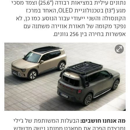
נתונים עילית במציאות רבודה ("25.6) וצמד מסכי
מגע ("13) בטכנולוגיית OLED, האחד במרכז
הקונסולה והשני ייעודי עבור הנוסע. כמו כן, לא
נפקד מקומה של תאורת אווירה משתנה עם
אפשרות בחירה בין 256 גוונים.
מה אנחנו חושבים:
הבעלות המשותפת של ג׳ילי
ומרצדס הפכה את סמארט ממותג נישה מדשדש