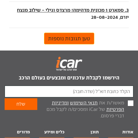
3. סמארט 1 מכונית מדהימה! מרצדס וגילי - שילוב מנצח
יורם, 28-08-2024
טען תגובות נוספות
הירשמו לקבלת עדכונים ומבצעים בעולם הרכב
מאשר/ת את
תנאי השימוש
ומדיניות
הפרטיות
של iCar ומסכים/ה לקבל מכם
דברי פרסום.
אודות
תוכן
כלים ומידע
מדורים