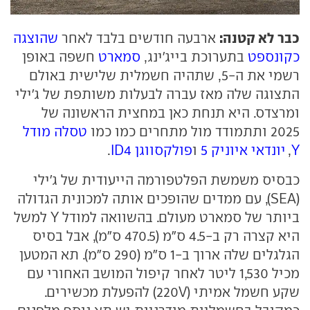
כבר לא קטנה:
ארבעה חודשים בלבד לאחר
שהוצגה
כקונספט
בתערוכת בייג'ינג,
סמארט
חשפה באופן
רשמי את ה-5, שתהיה חשמלית שלישית באולם
התצוגה שלה מאז עברה לבעלות משותפת של ג׳ילי
ומרצדס. היא תנחת כאן במחצית הראשונה של
2025 ותתמודד מול מתחרים כמו כמו
טסלה מודל
Y
,
יונדאי איוניק 5
ו
פולקסווגן ID4
.
כבסיס משמשת הפלטפורמה הייעודית של ג'ילי
(SEA), עם ממדים שהופכים אותה למכונית הגדולה
ביותר של סמארט מעולם. בהשוואה למודל Y למשל
היא קצרה רק ב-4.5 ס"מ (470.5 ס"מ), אבל בסיס
הגלגלים שלה ארוך ב-1 ס"מ (290 ס"מ). תא המטען
מכיל 1,530 ליטר לאחר קיפול המושב האחורי עם
שקע חשמל אמיתי (220V) להפעלת מכשירים.