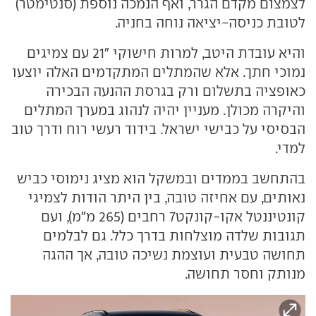
לצמצום מקדם הגרר, ואף הנמכה נוספת (סנטימטר)
לטובת כניסה-יציאה נוחה בחניה.
והיא עובדת היטב, למרות חישוקי "21 עם צמיגים
נמוכי חתך. אלא שהמתלים המתקדמים האלה יוצעו
כאופציה בתשלום ורק בגרסת ההנעה הבכירה
והיקרה מכולן. מעניין יהיה לנהוג במערך המתלים
הבסיסי על כבישי ישראל. בידוד רעשי רוח ודרך טוב
למדי.
בהתחשב בממדים ובמשקל הוא מציג נימוסי כביש
נאותים, עם אחיזה טובה, בין היתר הודות לצמיגי
קונטיננטל אקו-קונקט7 רחבים (265 מ"מ), ועם
תגובות שלדה מוצלחות בדרך כלל. גם לבלמים
תחושה טבעית ועוצמת נשיכה טובה, אך ההגה
מנותק וחסר תחושה.