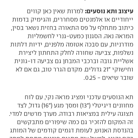
עיצוב ותא נוסעים:
למרות שאין כאן קווים
ייחודיים או אלמנטים מסחררים, והגימיק בדמות
כיתוב מתחלף על פס התאורה בחזית נשאר בסין,
המראה נאה. הסגנון כמעט-גנרי לחשמליות
מודרניות, עם סבכה אטומה מלפנים, ידיות דלתות
נשלפות, צביעה שחורה לחלק התחתון ליצירת
אשליית גובה וברכבי המבחן גם צביעה דו-גונית
וחישוקי "21 גדולים. מקדם הגרר טוב, גם אם לא
שובר שיאים - 0.25.
תא הנוסעים עדכני ומציג מראה נקי, עם לוח
מחוונים דיגיטלי ("13) ומסך מגע ("16) גדול, לצד
תצוגה עילית במציאות רבודה. מערך מרשים למדי.
זה המקום להזכיר גם כמה שיפורים מתבקשים
בהנדסת האנוש, לעומת דגמים קודמים של המותג