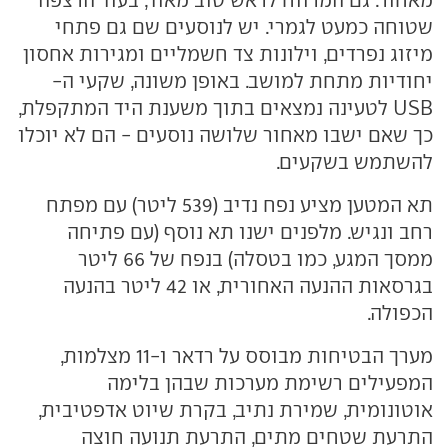
מאחור. גם המרווח לראש טוב מאוד, בעוד הרצפה
שטוחה כמעט לגמרי. יש לנוסעים שם גם פתחי
מיזוג נפרדים, וילונות צד חשמליים ומגירות אחסון
יחודיות מתחת למושב. באופן משונה, שקעי ה-
USB לטעינה נמצאים בתוך משענת היד המתקפלת,
כך שאם ישבו מאחור שלושה נוסעים - הם לא יוכלו
להשתמש בשקעים.
תא המטען מציע נפח נדיב (539 ליטר) עם מפתח
רחב ונגיש. מלפנים ישנו תא נוסף (עם פתיחה
ממסך המגע, כמו בטסלה) בנפח של 66 ליטר
בגרסאות ההנעה האחורית, או 42 ליטר בהנעה
הכפולה.
מערך הבטיחות מבוסס על רדאר ו-11 מצלמות,
המפעילים רשימת מערכות שבהן בלימה
אוטונומית, שמירת נתיב, בקרת שיוט אדפטיבית,
התרעת שטחים מתים, התרעת תנועה חוצה