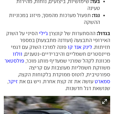
בעד:
שימושיות, ביצועים, נוחות, מהירות
טעינה
נגד:
תפעול מערכות מהמסך, מיזוג במכוניות
ההשקה
בגדול:
ההסתערות של קונצרן
ג'ילי
הסיני על השוק
האירופי התבצעה (ועודנה מתבצעת) במספר
חזיתות.
לינק אנד קו
פונה למרכז השוק עם דגמי
מיינסטרים חשמליים והיברידיים-נטענים,
וולוו
מכוונת לקהל שמרני שמעדיף מותג מוכר,
פולסטאר
משווקת חשמליות מעוצבות עם קריצה
ספורטיבית, לוטוס ממוקדת בלקוחות הקצה,
סמארט
עושה את זה קצת אחרת. ויש גם את
זיקר
,
שנושאת דגל חדשנות.