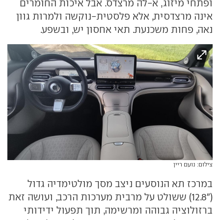
ופתחי מיזוג, א-לה מרצדס. אבל איכות החומרים
אינה מרצדסית, אלא פלסטית-נוקשה ולמרות גוון
נאה, פחות משכנעת. תאי אחסון יש, ובשפע.
צילום: נועם ריין
במרכז תא הנוסעים ניצב מסך מולטימדיה גדול
("12.8) ששולט על מרבית מערכות הרכב, ועושה זאת
ברזולוציה גבוהה ומרשימה, תוך תפעול ידידותי