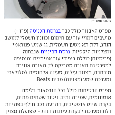
צילום: נועם ריין
מפרט האבזור כולל כבר
בגרסת הכניסה
(פרו +)
מושבים דמויי עור עם חימום וכוונון חשמלי למושב
הנהג, דלת תא מטען חשמלית, גג שמש פנוראמי
ומצלמות היקפיות.
גרסת הביניים
שנבחנה
(פרימיום) כוללת ריפודי עור אמיתיים ומוסיפה
למפרט גם תאורת מטריקס לד, תאורת אווירה
מורחבת, תצוגה עילית, טעינה אלחוטית לסלולארי
ומערכת שמע (מצוינת) מבית Beats.
מפרט הבטיחות כולל בכל הגרסאות בלימה
אוטונומית, שמירת נתיב, ניטור שטחים מתים,
בקרת שיוט אדפטיבית, התרעת רכב חולף בפתיחת
דלת ומערכת לבקרת עירנות הנהג - שפועלת מצוין