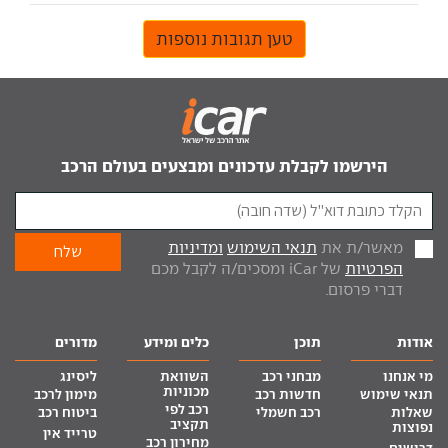
טען תגובות נוספות
הירשמו לקבלת עדכונים ומבצעים בעולם הרכב
מאשר/ת את
תנאי השימוש
ומדיניות
הפרטיות
של iCar ומסכים/ה לקבל מכם
דברי פרסום.
אודות
תוכן
כלים ומידע
מדורים
מי אנחנו
מבחני רכב
השוואת
ליסינג
מכוניות
תנאי שימוש
חדשות רכב
מימון לרכב
רכב לפי
שאלות
רכב חשמלי
ביטוח רכב
תקציב
נפוצות
טרייד אין
מחירון רכב