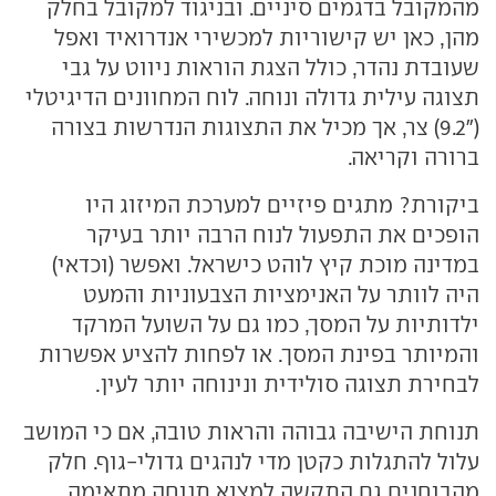
מהמקובל בדגמים סיניים. ובניגוד למקובל בחלק
מהן, כאן יש קישוריות למכשירי אנדרואיד ואפל
שעובדת נהדר, כולל הצגת הוראות ניווט על גבי
תצוגה עילית גדולה ונוחה. לוח המחוונים הדיגיטלי
("9.2) צר, אך מכיל את התצוגות הנדרשות בצורה
ברורה וקריאה.
ביקורת? מתגים פיזיים למערכת המיזוג היו
הופכים את התפעול לנוח הרבה יותר בעיקר
במדינה מוכת קיץ לוהט כישראל. ואפשר (וכדאי)
היה לוותר על האנימציות הצבעוניות והמעט
ילדותיות על המסך, כמו גם על השועל המרקד
והמיותר בפינת המסך. או לפחות להציע אפשרות
לבחירת תצוגה סולידית ונינוחה יותר לעין.
תנוחת הישיבה גבוהה והראות טובה, אם כי המושב
עלול להתגלות כקטן מדי לנהגים גדולי-גוף. חלק
מהבוחנים גם התקשה למצוא תנוחה מתאימה