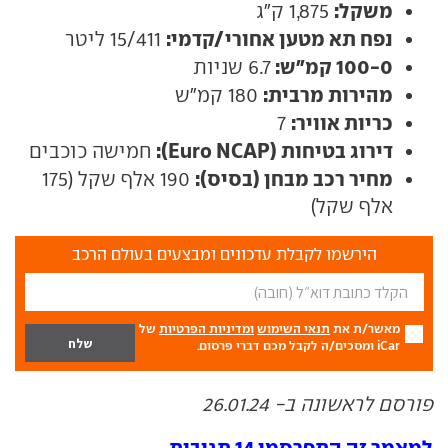
משקל:
1,875 ק"ג
נפח תא מטען אחורי/קדמי:
15/411 ליטר
100-0 קמ"ש:
6.7 שניות
מהירות מרבית:
180 קמ"ש
כריות אוויר:
7
דירוג בטיחות (Euro NCAP):
חמישה כוכבים
מחיר רכב מבחן (בסיס):
190 אלף שקל (175
אלף שקל)
הירשמו לקבלת עדכונים ומבצעים בעולם הרכב
מאשר/ת את
תנאי השימוש
ומדיניות הפרטיות
של
iCar ומסכים/ה לקבל מכם דברי פרסום.
פורסם לראשונה ב- 26.01.24
למאמר זה התפרסמו 14 תגובות