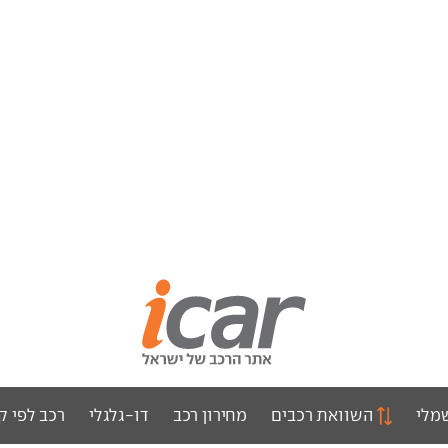
מלי
השוואת רכבים
מחירון רכב
דו-גלגלי
רכב לפי ק