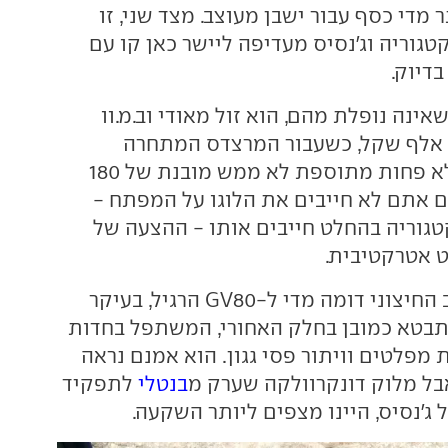
 מדי כסף עבור ישבן מעוצב. מצד שני, זו
גוריה וג'נסיס מעדיפה ליישר כאן קו עם
בדיוק.
אינה נופלת מהם, הוא זול מאודי וב.מ.וו
המתחרים בכ-60 אלף שקל, כשעבור המרצדס המתחרה
תתבקשו לשלם לא פחות מתוספת לא ממש מובנת של 180
 אתם לא חייבים את הלוגו על המפתח -
טגוריה בהחלט חייבים אותו - ההצעה של
 אטרקטיבית.
העיצוב החיצוני דומה מדי ל-GV80 הרגיל, בעיקר
תבטא כמובן בחלק האחורי, המשתפל בחדות
 מפלטים וויתור פסי גגון. הוא אמנם נראה
אבל מלוק דונקרוולקה שערק מ
בנטלי
לתפקיד
ג'נסיס, היינו מצפים ליותר השקעה.