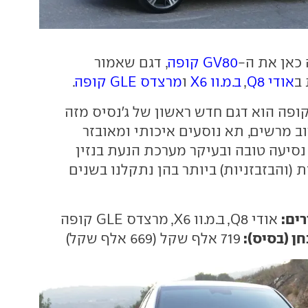
כאן את ה-
GV80 קופה
, דגם שאמור
ב
אודי Q8
,
ב.מ.וו X6
ו
מרצדס GLE קופה
.
-GV80 קופה הוא דגם חדש ראשון של ג'נסיס מזה
ב מרשים, תא נוסעים איכותי ומאובזר
נסיעה טובה ובעיקר מערכת הנעת בנזין
(והבזבזניות) ביותר בהן נתקלנו בשנים
ים:
אודי Q8, ב.מ.וו X6, מרצדס GLE קופה
חן (בסיס):
719 אלף שקל (669 אלף שקל)