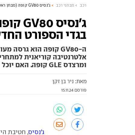
רכב
מבחני רכב
ג'נסיס GV80 קופה (מבחן ראשון) – בגדי הספורט החדשים
ג'נסיס 
בגדי הספורט החד
ה-GV80 קופה הוא גרסה 
ומרצדס GLE קופה. האם יוכל להם? לקחנו אותו למבחן ראשון
מאת: ניר בן זקן
פורסם 15.11.24
ג'נסיס
, חטיבת הי