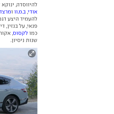
להיווסדה, ינוקא 
אודי
,
ב.מ.וו
ו
מרצד
להעמיד היצע דגמי
פנאי, על בנזין, 
כמו
לקסוס
, אקור
שנות ניסיון.