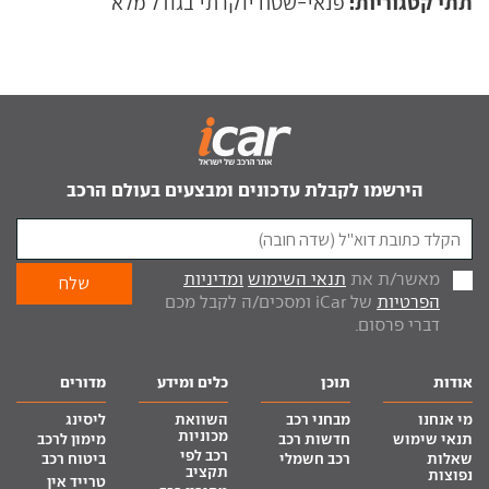
תתי קטגוריות:
פנאי-שטח יוקרתי בגודל מלא
הירשמו לקבלת עדכונים ומבצעים בעולם הרכב
מאשר/ת את
תנאי השימוש
ומדיניות
הפרטיות
של iCar ומסכים/ה לקבל מכם
דברי פרסום.
אודות
תוכן
כלים ומידע
מדורים
מי אנחנו
מבחני רכב
השוואת
ליסינג
מכוניות
תנאי שימוש
חדשות רכב
מימון לרכב
רכב לפי
שאלות
רכב חשמלי
ביטוח רכב
תקציב
נפוצות
טרייד אין