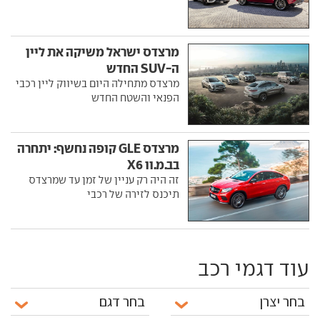
מרצדס ישראל משיקה את ליין
ה-SUV החדש
מרצדס מתחילה היום בשיווק ליין רכבי
הפנאי והשטח החדש
מרצדס GLE קופה נחשף: יתחרה
בב.מ.וו X6
זה היה רק עניין של זמן עד שמרצדס
תיכנס לזירה של רכבי
עוד דגמי רכב