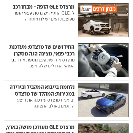
מרצדס GLE קופה - מבחן רכב
ל-GLE הותיק יש גרסת פנאי קופה
מעוצבת. האם יש לנו מתחרה
החידושים של מרצדס: מעדכנת
רכבי פנאי, מציגה הגה מסקרן
מרצדס מחדשת פעם נוספת את רכבי
הפנאי הגדולים שלה. מעט
נלחמת בייבוא המקביל ובירידה
במכירות: המהלך של מרצדס
יבואנית מרצדס עידכנה את היצע
הדגמים באולם התצוגה
מרצדס GLE מעודכן מושק בארץ,