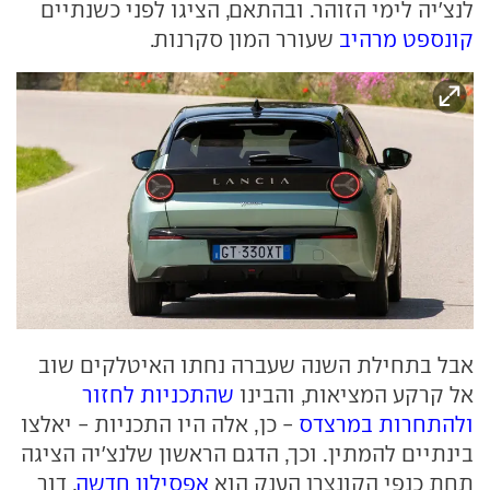
לנצ'יה לימי הזוהר. ובהתאם, הציגו לפני כשנתיים
קונספט מרהיב
שעורר המון סקרנות.
אבל בתחילת השנה שעברה נחתו האיטלקים שוב
אל קרקע המציאות, והבינו
שהתכניות לחזור
ולהתחרות במרצדס
- כן, אלה היו התכניות - יאלצו
בינתיים להמתין. וכך, הדגם הראשון שלנצ'יה הציגה
תחת כנפי הקונצרן הענק הוא
אפסילון חדשה
, דור