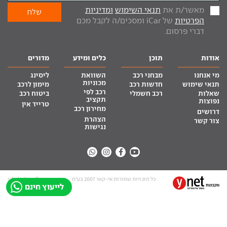
מאשר/ת את
תנאי השימוש
ומדיניות
הפרטיות
של iCar ומסכים/ה לקבל מכם
דברי פרסום.
אודות
תוכן
כלים ומידע
מדורים
מי אנחנו
מבחני רכב
השוואת
ליסינג
מכוניות
תנאי שימוש
חדשות רכב
מימון לרכב
רכב לפי
שאלות
רכב חשמלי
ביטוח רכב
תקציב
נפוצות
טרייד אין
מחירון רכב
דרושים
הצהרת
צור קשר
נגישות
כל הזכויות שמורות אי-קאר 2007 בע”מ
site by tq.soft
לייעוץ חינם