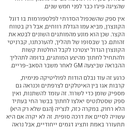
שהציגה פיג'ו כבר לפני חמש שנים.
אין ספק שהשכפול הסדרתי לפלטפורמות בו דוגל
הקונצרן, מביא עמו הגדלת רווחים, אבל רק בטווח
הקצר. שכן הוא מונע מהמותגים השונים לבטא את
זהותם. כך שבסופו של תהליך, להערכתנו, קברניטי
הקונצרן הגדול יצטרכו לקבל החלטות קשות
ולהתחיל לחתוך מהיצע המותגים, בדומה לתהליך
ההבראה שביצעה GM לאחר משבר הסאב-פריים.
כרגע זה עוד נבלם הודות לפוליטיקה פנימית,
קרבות אגו בין האיטלקים לצרפתים וכנראה גם
מספיק שומן כדי לשרוד. זה עומד להשתנות, ואין
ספק שסטלנטיס יאלצו לחתוך בבשר החי בעתיד
הלא רחוק. במקרה כזה, לנצ'יה (הגם שלא רק היא)
עשויה לסיים את דרכה סופית. זה לא יקרה אם היא
תתעורר באמת ותציג דגמים ייחודיים, אבל נראה