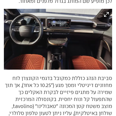
לכן מופיע שם המותג בגדול מלפנים ומאחור.
סביבת הנהג כוללת כמקובל בדגמי הקונצרן לוח
מחוונים דיגיטלי ומסך מגע ("10.25 כל אחד), אך תוך
שמירה על מתגים פיזיים לבקרת האקלים כך
שהתפעול קל ונוח יחסית. בקונסולה המרכזית
מוצב משטח קטן המכונה "טאבולינו" (tavolino,
שולחן באיטלקית), עליו ניתן לטעון טלפון סלולרי,