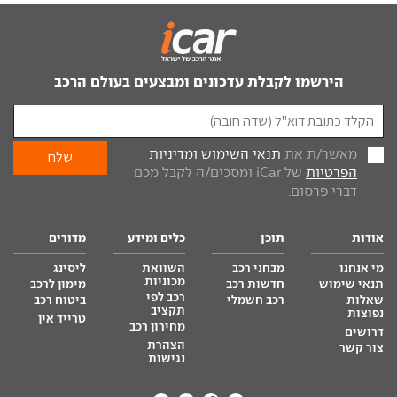
הירשמו לקבלת עדכונים ומבצעים בעולם הרכב
מאשר/ת את
תנאי השימוש
ומדיניות
הפרטיות
של iCar ומסכים/ה לקבל מכם
דברי פרסום.
אודות
תוכן
כלים ומידע
מדורים
מי אנחנו
מבחני רכב
השוואת
ליסינג
מכוניות
תנאי שימוש
חדשות רכב
מימון לרכב
רכב לפי
שאלות
רכב חשמלי
ביטוח רכב
תקציב
נפוצות
טרייד אין
מחירון רכב
דרושים
הצהרת
צור קשר
נגישות