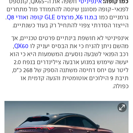
כמו קופה:
אינפיניטי
חשפה את ה-QX65, קונספט
לפנאי-קופה מסוגנן שינסה להתמודד מול מתחרים
גרמניים כמו
ב.מ.וו X6
,
מרצדס GLE קופה
ו
אודי Q8
.
הייצור הסדרתי צפוי להתחיל רק בעוד כשנתיים.
אינפיניטי לא חושפת בינתיים פרטים טכניים, אך
מהשם ניתן להניח כי את הבסיס יעניק לו
QX60
,
רכב הפנאי לשבעה נוסעים. המשמעות היא כי הוא
יעשה שימוש במנוע ארבעה צילינדרים בנפח 2.0
ליטר עם יחס דחיסה משתנה הספק של 268 כ"ס,
תיבת 9 הילוכים אוטומטית והנעה קדמית או
כפולה.