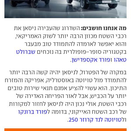
מה אנחנו חושבים:
השדרוג שהעבירה ניסאן את
רכבי השטח מכוון הרבה יותר לשוק האמריקאי,
והוא יאפשר לארמדה להתמודד טוב מבעבר
בקטגוריה סופר-פופולרית בה נוכחים
שברולט
טאהו
ו
פורד אקספדישן
.
במקרה של הפטרול, לניסאן יהיה קשה הרבה יותר
להתמודד מול טויוטה באוסטרליה, אפריקה והמזרח
התיכון. הוא עשוי להציע אמנם תנאי שירות טובים
יותר על הכביש, אבל לאור הפריחה האדירה של
רכבי השטח, אולי נכון היה לניסאן לחזור למקורות
של רכב השטח האייקוני, בדומה ל
פורד ברונקו
ול
טויוטה לנד קרוזר 250
.