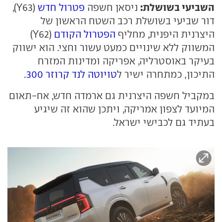
השביעי בשושלת:
ניסאן חשפה
פטרול חדש
(Y63),
דור שביעי בשושלת רכב השטח הראשון של
היצרנית היפנית, מחליף
הפטרול הקודם
(Y62)
המשווק ללא שינויים כמעט עשור וחצי. הוא ישווק
בעיקר באוסטרליה, אפריקה ומדינות המזרח
התיכון, כמתחרה ישיר ל
טויוטה לנד קרוזר 300
.
במקביל חשפה היצרנית גם ארמדה חדש, אח-תאום
המיועד לצפון אמריקה, ויתכן שהוא זה שיגיע
בעתיד גם לכבישי ישראל.