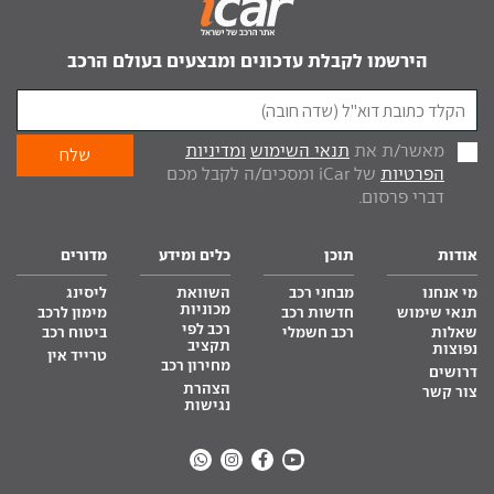
הירשמו לקבלת עדכונים ומבצעים בעולם הרכב
מאשר/ת את
תנאי השימוש
ומדיניות
הפרטיות
של iCar ומסכים/ה לקבל מכם
דברי פרסום.
אודות
תוכן
כלים ומידע
מדורים
מי אנחנו
מבחני רכב
השוואת
ליסינג
מכוניות
תנאי שימוש
חדשות רכב
מימון לרכב
רכב לפי
שאלות
רכב חשמלי
ביטוח רכב
תקציב
נפוצות
טרייד אין
מחירון רכב
דרושים
הצהרת
צור קשר
נגישות