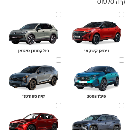
קיה סלטוס
ניסאן קשקאי
פולקסווגן טיגואן
פיג'ו 3008
קיה ספורטז'